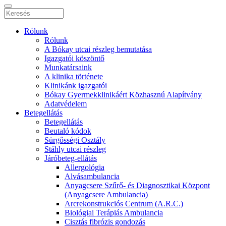
Rólunk
Rólunk
A Bókay utcai részleg bemutatása
Igazgatói köszöntő
Munkatársaink
A klinika története
Klinikánk igazgatói
Bókay Gyermekklinikáért Közhasznú Alapítvány
Adatvédelem
Betegellátás
Betegellátás
Beutaló kódok
Sürgősségi Osztály
Stáhly utcai részleg
Járóbeteg-ellátás
Allergológia
Alvásambulancia
Anyagcsere Szűrő- és Diagnosztikai Központ
(Anyagcsere Ambulancia)
Arcrekonstrukciós Centrum (A.R.C.)
Biológiai Terápiás Ambulancia
Cisztás fibrózis gondozás