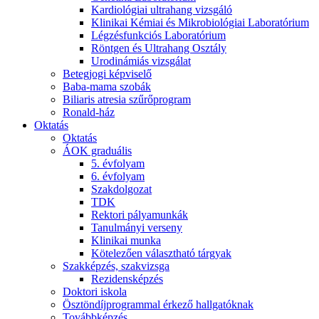
Kardiológiai ultrahang vizsgáló
Klinikai Kémiai és Mikrobiológiai Laboratórium
Légzésfunkciós Laboratórium
Röntgen és Ultrahang Osztály
Urodinámiás vizsgálat
Betegjogi képviselő
Baba-mama szobák
Biliaris atresia szűrőprogram
Ronald-ház
Oktatás
Oktatás
ÁOK graduális
5. évfolyam
6. évfolyam
Szakdolgozat
TDK
Rektori pályamunkák
Tanulmányi verseny
Klinikai munka
Kötelezően választható tárgyak
Szakképzés, szakvizsga
Rezidensképzés
Doktori iskola
Ösztöndíjprogrammal érkező hallgatóknak
Továbbképzés