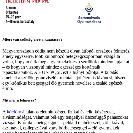
Miért van szükség erre a kutatásra?
Magyarországon eddig nem készült olyan átfogó, országos felmérés,
amely egyszerre, több különböző betegségcsoportban vizsgálta
volna, hogyan élik meg a gyermekek és a serdülők mindennapjaikat
– és hogyan viszonyul mindez egészséges kortársaik
tapasztalataihoz. A HUN-PQoL ezt a hiányt pótolja. A kutatás
emellett a szülők, gondviselők mentális jóllétére is kíváncsi, hiszen
egy krónikus betegséggel élő gyermek nevelése a család egészét
érinti.
Mit mér a felmérés?
A
kérdőív
általános életminőséget, fizikai és lelki közérzetet,
alvásminőséget, valamint bél-agy tengellyel összefüggő panaszokat
vizsgál. Krónikus betegséggel – például diabétesszel, cöliákiával,
asztmával, epilepsziával vagy bőrbetegséggel – élő gyermekek