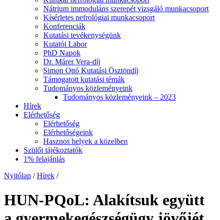
Nátrium immoduláns szerepét vizsgáló munkacsoport
Kísérletes nefrológiai munkacsoport
Konferenciák
Kutatási tevékenységünk
Kutatói Labor
PhD Napok
Dr. Márer Vera-díj
Simon Ottó Kutatási Ösztöndíj
Támogatott kutatási témák
Tudományos közleményeink
Tudományos közleményeink – 2023
Hírek
Elérhetőség
Elérhetőség
Elérhetőségeink
Hasznos helyek a közelben
Szülői tájékoztatók
1% felajánlás
Nyitólap
/
Hírek
/
HUN-PQoL: Alakítsuk együtt
a gyermekegészségügy jövőjét