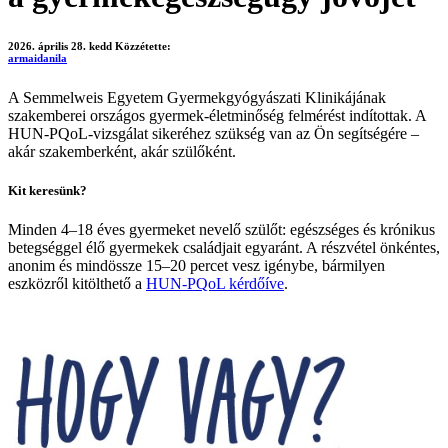
2026. április 28. kedd
Közzétette:
armaidanila
A Semmelweis Egyetem Gyermekgyógyászati Klinikájának
szakemberei országos gyermek-életminőség felmérést indítottak. A
HUN-PQoL-vizsgálat sikeréhez szükség van az Ön segítségére –
akár szakemberként, akár szülőként.
Kit keresünk?
Minden 4–18 éves gyermeket nevelő szülőt: egészséges és krónikus
betegséggel élő gyermekek családjait egyaránt. A részvétel önkéntes,
anonim és mindössze 15–20 percet vesz igénybe, bármilyen
eszközről kitölthető a
HUN-PQoL kérdőíve
.