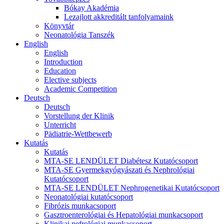
Bókay Akadémia
Lezajlott akkreditált tanfolyamaink
Könyvtár
Neonatológia Tanszék
English
English
Introduction
Education
Elective subjects
Academic Competition
Deutsch
Deutsch
Vorstellung der Klinik
Unterricht
Pädiatrie-Wettbewerb
Kutatás
Kutatás
MTA-SE LENDÜLET Diabétesz Kutatócsoport
MTA-SE Gyermekgyógyászati és Nephrológiai
Kutatócsoport
MTA-SE LENDÜLET Nephrogenetikai Kutatócsoport
Neonatológiai kutatócsoport
Fibrózis munkacsoport
Gasztroenterológiai és Hepatológiai munkacsoport
Klinikai nefrológiai munkacsoport