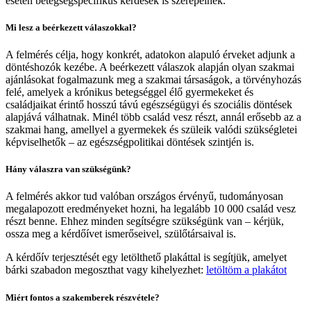
esetén betegségspecifikus kérdések is szerepelnek.
Mi lesz a beérkezett válaszokkal?
A felmérés célja, hogy konkrét, adatokon alapuló érveket adjunk a
döntéshozók kezébe. A beérkezett válaszok alapján olyan szakmai
ajánlásokat fogalmazunk meg a szakmai társaságok, a törvényhozás
felé, amelyek a krónikus betegséggel élő gyermekeket és
családjaikat érintő hosszú távú egészségügyi és szociális döntések
alapjává válhatnak. Minél több család vesz részt, annál erősebb az a
szakmai hang, amellyel a gyermekek és szüleik valódi szükségletei
képviselhetők – az egészségpolitikai döntések szintjén is.
Hány válaszra van szükségünk?
A felmérés akkor tud valóban országos érvényű, tudományosan
megalapozott eredményeket hozni, ha legalább 10 000 család vesz
részt benne. Ehhez minden segítségre szükségünk van – kérjük,
ossza meg a kérdőívet ismerőseivel, szülőtársaival is.
A kérdőív terjesztését egy letölthető plakáttal is segítjük, amelyet
bárki szabadon megoszthat vagy kihelyezhet:
letöltöm a plakátot
Miért fontos a szakemberek részvétele?