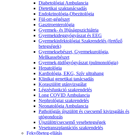
Diabetológiai Ambulancia
Dietetikai szaktanácsadás
Endokrinológia-Obezitológia
Fül-orr-gégészet
Gasztroenterológia
Gyermek- és Ifjúságpszichiátria
Gyermekideggyógyászat és EEG
Gyermekinfektológiai Szakrendelés (fertőző
betegségek)
Gyermeksebészet, Gyermekurológia,
Mellkassebészet
Gyermek-tüdőgyógyászat (pulmonológia)
Hepatológia
Kardiológia, EKG, Szív ultrahang
Klinikai genetikai tanácsadás
Koraszülött utánvizsgálat
Légzésfunkció szakrendelés
Long COVID Ambulancia
Nephrológiai szakrendelés
Neonatológia Ambulancia
Pathológiás újszülött és csecsemő kivizsgálás és
utógondozás
Újszülött/csecsemő vesebetegségek
Vesetranszplantációs szakrendelés
Fekvőbeteg-ellátás