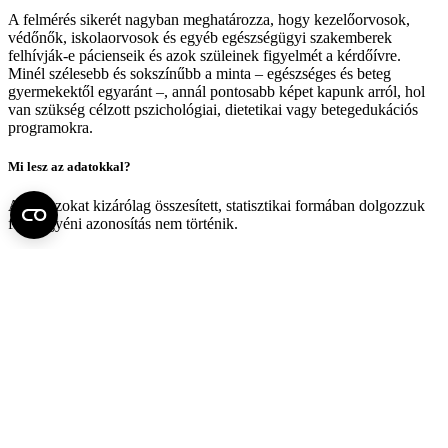
A felmérés sikerét nagyban meghatározza, hogy kezelőorvosok,
védőnők, iskolaorvosok és egyéb egészségügyi szakemberek
felhívják-e pácienseik és azok szüleinek figyelmét a kérdőívre.
Minél szélesebb és sokszínűbb a minta – egészséges és beteg
gyermekektől egyaránt –, annál pontosabb képet kapunk arról, hol
van szükség célzott pszichológiai, dietetikai vagy betegedukációs
programokra.
Mi lesz az adatokkal?
A válaszokat kizárólag összesített, statisztikai formában dolgozzuk
fel – egyéni azonosítás nem történik.
Hogyan zajlik a kitöltés?
10 éves kor alatt a szülő tölti ki a kérdőívet a gyermek nevében. 10
éves kor felett az életminőséggel kapcsolatos kérdéseket a gyermek
önállóan, a háttéradatokat a szülő válaszolja meg. A 14–18 éves
serdülőknél a részvételhez a fiatal saját beleegyezése is szükséges.
Ha több gyermeke van, kérjük, minden gyermeke esetén külön-
külön, újraindítva töltse ki a kérdőívet.
Kérdése van?