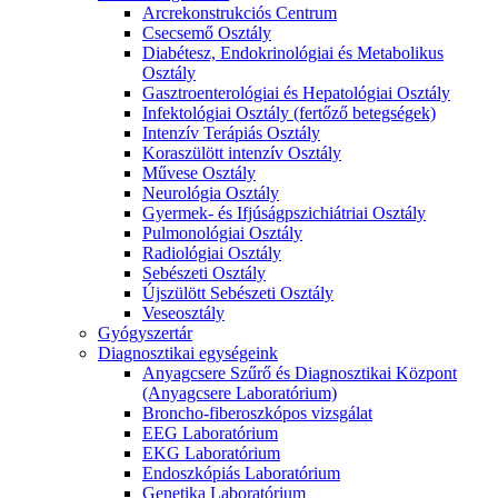
Arcrekonstrukciós Centrum
Csecsemő Osztály
Diabétesz, Endokrinológiai és Metabolikus
Osztály
Gasztroenterológiai és Hepatológiai Osztály
Infektológiai Osztály (fertőző betegségek)
Intenzív Terápiás Osztály
Koraszülött intenzív Osztály
Művese Osztály
Neurológia Osztály
Gyermek- és Ifjúságpszichiátriai Osztály
Pulmonológiai Osztály
Radiológiai Osztály
Sebészeti Osztály
Újszülött Sebészeti Osztály
Veseosztály
Gyógyszertár
Diagnosztikai egységeink
Anyagcsere Szűrő és Diagnosztikai Központ
(Anyagcsere Laboratórium)
Broncho-fiberoszkópos vizsgálat
EEG Laboratórium
EKG Laboratórium
Endoszkópiás Laboratórium
Genetika Laboratórium