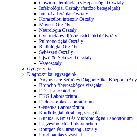
Gasztroenterológiai és Hepatológiai Osztály
Infektológiai Osztály (fertőző betegségek)
Intenzív Terápiás Osztály
Koraszülött intenzív Osztály
Művese Osztály
Neurológia Osztály
Gyermek- és Ifjúságpszichiátriai Osztály
Pulmonológiai Osztály
Radiológiai Osztály
Sebészeti Osztály
Újszülött Sebészeti Osztály
Veseosztály
Gyógyszertár
Diagnosztikai egységeink
Anyagcsere Szűrő és Diagnosztikai Központ (Any
Broncho-fiberoszkópos vizsgálat
EEG Laboratórium
EKG Laboratórium
Endoszkópiás Laboratórium
Genetika Laboratórium
Kardiológiai ultrahang vizsgáló
Klinikai Kémiai és Mikrobiológiai Laboratórium
Légzésfunkciós Laboratórium
Röntgen és Ultrahang Osztály
Urodinámiás vizsgálat