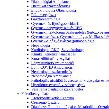
Diabetológiai Ambulancia
Dietetikai szaktanácsadás
Endokrinológia-Obezitológia
Fül-orr-gégészet
Gasztroenterológia
Gyermek- és Ifjúságpszichiátria
Gyermekideggyógyászat és EEG
Gyermekinfektológiai Szakrendelés (fertőző beteg
Gyermeksebészet, Gyermekurológia, Mellkassebés
Gyermek-tüdőgyógyászat (pulmonológia)
Hepatológia
Kardiológia, EKG, Szív ultrahang
Klinikai genetikai tanácsadás
Koraszülött utánvizsgálat
Légzésfunkció szakrendelés
Long COVID Ambulancia
Nephrológiai szakrendelés
Neonatológia Ambulancia
Pathológiás újszülött és csecsemő kivizsgálás és 
Újszülött/csecsemő vesebetegségek
Vesetranszplantációs szakrendelés
Fekvőbeteg-ellátás
Arcrekonstrukciós Centrum
Csecsemő Osztály
Diabétesz, Endokrinológiai és Metabolikus Osztál