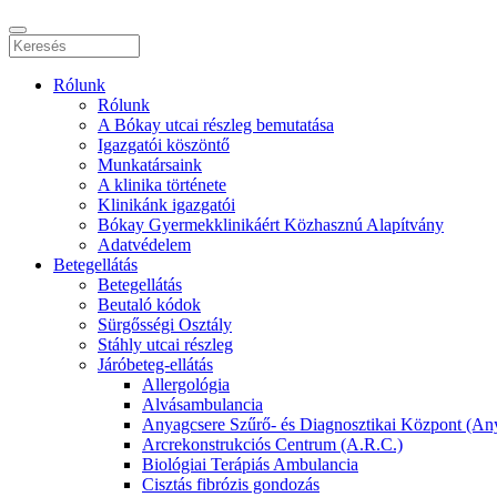
Rólunk
Rólunk
A Bókay utcai részleg bemutatása
Igazgatói köszöntő
Munkatársaink
A klinika története
Klinikánk igazgatói
Bókay Gyermekklinikáért Közhasznú Alapítvány
Adatvédelem
Betegellátás
Betegellátás
Beutaló kódok
Sürgősségi Osztály
Stáhly utcai részleg
Járóbeteg-ellátás
Allergológia
Alvásambulancia
Anyagcsere Szűrő- és Diagnosztikai Központ (An
Arcrekonstrukciós Centrum (A.R.C.)
Biológiai Terápiás Ambulancia
Cisztás fibrózis gondozás