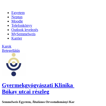
Egyetem
Neptun
Moodle
Telefonkönyv
Outlook levelezés
MySemmelweis
Karrier
Karok
Betegellátás
Gyermekgyógyászati Klinika
Bókay utcai részleg
Semmelweis Egyetem, Általános Orvostudományi Kar