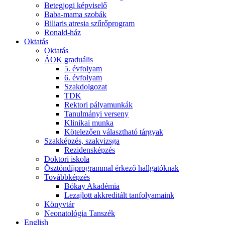
Betegjogi képviselő
Baba-mama szobák
Biliaris atresia szűrőprogram
Ronald-ház
Oktatás
Oktatás
ÁOK graduális
5. évfolyam
6. évfolyam
Szakdolgozat
TDK
Rektori pályamunkák
Tanulmányi verseny
Klinikai munka
Kötelezően választható tárgyak
Szakképzés, szakvizsga
Rezidensképzés
Doktori iskola
Ösztöndíjprogrammal érkező hallgatóknak
Továbbképzés
Bókay Akadémia
Lezajlott akkreditált tanfolyamaink
Könyvtár
Neonatológia Tanszék
English