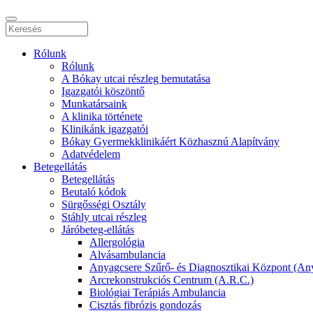
Rólunk
Rólunk
A Bókay utcai részleg bemutatása
Igazgatói köszöntő
Munkatársaink
A klinika története
Klinikánk igazgatói
Bókay Gyermekklinikáért Közhasznú Alapítvány
Adatvédelem
Betegellátás
Betegellátás
Beutaló kódok
Sürgősségi Osztály
Stáhly utcai részleg
Járóbeteg-ellátás
Allergológia
Alvásambulancia
Anyagcsere Szűrő- és Diagnosztikai Központ (An
Arcrekonstrukciós Centrum (A.R.C.)
Biológiai Terápiás Ambulancia
Cisztás fibrózis gondozás