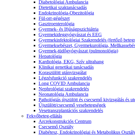
Diabetológiai Ambulancia
Dietetikai szaktanácsadás
Endokrinológia-Obezitológia
Fül-orr-gégészet
Gasztroenterológia
Gyermek- és Ifjúságpszichiátria
Gyermekideggyógyászat és EEG
Gyermekinfektológiai Szakrendelés (fertőző beteg
Gyermeksebészet, Gyermekurológia, Mellkassebés
Gyermek-tüdőgyógyászat (pulmonológia)
Hepatológia
Kardiológia, EKG, Szív ultrahang
Klinikai genetikai tanácsadás
Koraszülött utánvizsgálat
Légzésfunkció szakrendelés
Long COVID Ambulancia
Nephrológiai szakrendelés
Neonatológia Ambulancia
Pathológiás újszülött és csecsemő kivizsgálás és 
Újszülött/csecsemő vesebetegségek
Vesetranszplantációs szakrendelés
Fekvőbeteg-ellátás
Arcrekonstrukciós Centrum
Csecsemő Osztály
Diabétesz, Endokrinológiai és Metabolikus Osztál