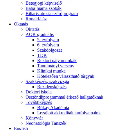
Betegjogi képviselő
Baba-mama szobák
Biliaris atresia szűrőprogram
Ronald-ház
Oktatás
Oktatás
ÁOK graduális
5. évfolyam
6. évfolyam
Szakdolgozat
TDK
Rektori pályamunkák
Tanulmányi verseny
Klinikai munka
Kötelezően választható tárgyak
Szakképzés, szakvizsga
Rezidensképzés
Doktori iskola
Ösztöndíjprogrammal érkező hallgatóknak
Továbbképzés
Bókay Akadémia
Lezajlott akkreditált tanfolyamaink
Könyvtár
Neonatológia Tanszék
English