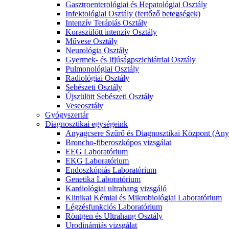
Gasztroenterológiai és Hepatológiai Osztály
Infektológiai Osztály (fertőző betegségek)
Intenzív Terápiás Osztály
Koraszülött intenzív Osztály
Művese Osztály
Neurológia Osztály
Gyermek- és Ifjúságpszichiátriai Osztály
Pulmonológiai Osztály
Radiológiai Osztály
Sebészeti Osztály
Újszülött Sebészeti Osztály
Veseosztály
Gyógyszertár
Diagnosztikai egységeink
Anyagcsere Szűrő és Diagnosztikai Központ (Any
Broncho-fiberoszkópos vizsgálat
EEG Laboratórium
EKG Laboratórium
Endoszkópiás Laboratórium
Genetika Laboratórium
Kardiológiai ultrahang vizsgáló
Klinikai Kémiai és Mikrobiológiai Laboratórium
Légzésfunkciós Laboratórium
Röntgen és Ultrahang Osztály
Urodinámiás vizsgálat