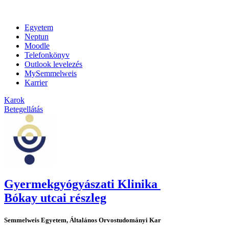
Egyetem
Neptun
Moodle
Telefonkönyv
Outlook levelezés
MySemmelweis
Karrier
Karok
Betegellátás
Gyermekgyógyászati Klinika
Bókay utcai részleg
Semmelweis Egyetem, Általános Orvostudományi Kar