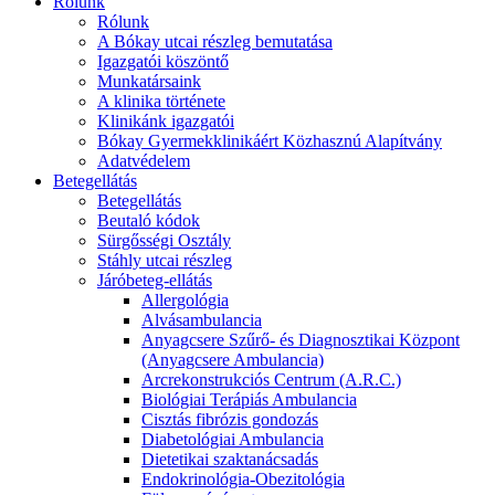
Rólunk
Rólunk
A Bókay utcai részleg bemutatása
Igazgatói köszöntő
Munkatársaink
A klinika története
Klinikánk igazgatói
Bókay Gyermekklinikáért Közhasznú Alapítvány
Adatvédelem
Betegellátás
Betegellátás
Beutaló kódok
Sürgősségi Osztály
Stáhly utcai részleg
Járóbeteg-ellátás
Allergológia
Alvásambulancia
Anyagcsere Szűrő- és Diagnosztikai Központ
(Anyagcsere Ambulancia)
Arcrekonstrukciós Centrum (A.R.C.)
Biológiai Terápiás Ambulancia
Cisztás fibrózis gondozás
Diabetológiai Ambulancia
Dietetikai szaktanácsadás
Endokrinológia-Obezitológia