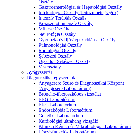
Osztály
Gasztroenterológiai és Hepatológiai Osztály
Infektológiai Osztály (fertőző betegségek)
Intenzív Terápiás Osztály
Koraszülött intenzív Osztály
Művese Osztály
Neurológia Osztály
Gyermek- és Ifjúságpszichiátriai Osztály
Pulmonológiai Osztály
Radiológiai Osztály
Sebészeti Osztály
Újszülött Sebészeti Osztály
Veseosztály
Gyógyszertár
Diagnosztikai egységeink
Anyagcsere Szűrő és Diagnosztikai Központ
(Anyagcsere Laboratórium)
Broncho-fiberoszkópos vizsgálat
EEG Laboratórium
EKG Laboratórium
Endoszkópiás Laboratórium
Genetika Laboratórium
Kardiológiai ultrahang vizsgáló
Klinikai Kémiai és Mikrobiológiai Laboratórium
Légzésfunkciós Laboratórium