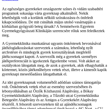
Az egészséges gyerekeket országszerte színes és vidám szabadtéri
programok sokasága várta gyereknap alkalmából. Nekik
lehetőségük volt a korlátok nélküli szórakozásra és önfeledt
kikapcsolódásra. De mit csináltak május utolsó vasárnapján a
kórházban gyógyuló beteg társaik? A Semmelweis Egyetem
Gyermekgyógyászati Klinikáján szerencsére róluk sem feledkeztek
meg.
A Gyermekklinika munkatársai ugyanis önkéntesek bevonásával
játékfoglalkozásokat szerveztek a számukra, lehetőség nyílt
arcfestésre és mindegyik gyerek korosztályának megfelelő
játékcsomagot kapott. A szervezők még a gyerekek személyes
játékpreferenciáit is igyekeztek figyelembe venni. Volt akiket az
osztályokon látogattak meg, de azok a gyerekek, akik elhagyhatták a
kórtermet, közös játékműhelyen vettek részt, illetve a kimenőt kapók
gyereknapi meseelőadásra látogathattak el.
Az idei gyereknapnak volumenéből adódóan számos támogatója
volt. Önkéntesek vettek részt az esemény szervezésében és
lebonyolításában az Őrzők Közhasznú Alapítvány, a Bókay
Gyermekklinikáért Alapítvány, a Tűzoltó utcai Gyermekklinika
Betegeiért Alapítvány és az Amigos a Gyerekekért Alapítvány
részéről. A felsorolt szervezeteken túl az ajándékcsomagok
összeállításához tárgyi adománnyal járult hozzá a 4iG Nyrt., a CU