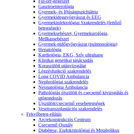
Fül-orr-gégészet
Gasztroenterológia
Gyermek- és Ifjúságpszichiátria
Gyermekideggyógyászat és EEG
Gyermekinfektológiai Szakrendelés (fertőző
betegségek)
Gyermeksebészet, Gyermekurológia,
Mellkassebészet
Gyermek-tüdőgyógyászat (pulmonológia)
Hepatológia
Kardiológia, EKG, Szív ultrahang
Klinikai genetikai tanácsadás
Koraszülött utánvizsgálat
Légzésfunkció szakrendelés
Long COVID Ambulancia
Nephrológiai szakrendelés
Neonatológia Ambulancia
Pathológiás újszülött és csecsemő kivizsgálás és
utógondozás
Újszülött/csecsemő vesebetegségek
Vesetranszplantációs szakrendelés
Fekvőbeteg-ellátás
Arcrekonstrukciós Centrum
Csecsemő Osztály
Diabétesz, Endokrinológiai és Metabolikus