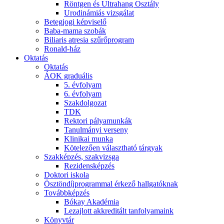
Röntgen és Ultrahang Osztály
Urodinámiás vizsgálat
Betegjogi képviselő
Baba-mama szobák
Biliaris atresia szűrőprogram
Ronald-ház
Oktatás
Oktatás
ÁOK graduális
5. évfolyam
6. évfolyam
Szakdolgozat
TDK
Rektori pályamunkák
Tanulmányi verseny
Klinikai munka
Kötelezően választható tárgyak
Szakképzés, szakvizsga
Rezidensképzés
Doktori iskola
Ösztöndíjprogrammal érkező hallgatóknak
Továbbképzés
Bókay Akadémia
Lezajlott akkreditált tanfolyamaink
Könyvtár