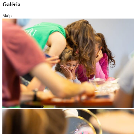
Galéria
5
kép