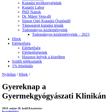
Kutatási tevékenységünk
Kutatói Labor
PhD Napok
Dr. Márer Vera-díj
Simon Ottó Kutatási Ösztöndíj
Támogatott kutatási témák
Tudományos közleményeink
Tudományos közleményeink – 2023
Hírek
Elérhetőség
Elérhetőség
Elérhetőségeink
Hasznos helyek a közelben
Szülői tájékoztatók
1% felajánlás
Nyitólap
/
Hírek
/
Gyereknap a
Gyermekgyógyászati Klinikán
2024. május 28. kedd
Közzétette:
lovaszbrigitta