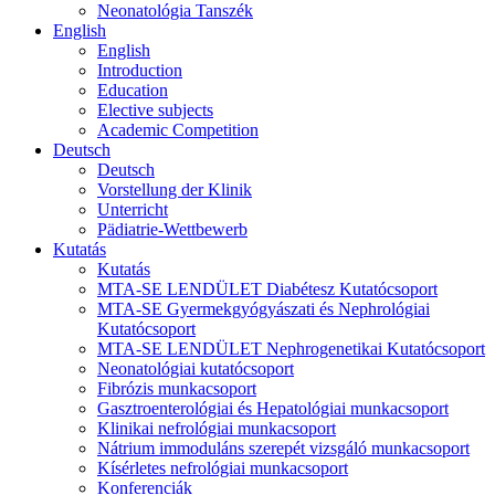
Neonatológia Tanszék
English
English
Introduction
Education
Elective subjects
Academic Competition
Deutsch
Deutsch
Vorstellung der Klinik
Unterricht
Pädiatrie-Wettbewerb
Kutatás
Kutatás
MTA-SE LENDÜLET Diabétesz Kutatócsoport
MTA-SE Gyermekgyógyászati és Nephrológiai
Kutatócsoport
MTA-SE LENDÜLET Nephrogenetikai Kutatócsoport
Neonatológiai kutatócsoport
Fibrózis munkacsoport
Gasztroenterológiai és Hepatológiai munkacsoport
Klinikai nefrológiai munkacsoport
Nátrium immoduláns szerepét vizsgáló munkacsoport
Kísérletes nefrológiai munkacsoport
Konferenciák