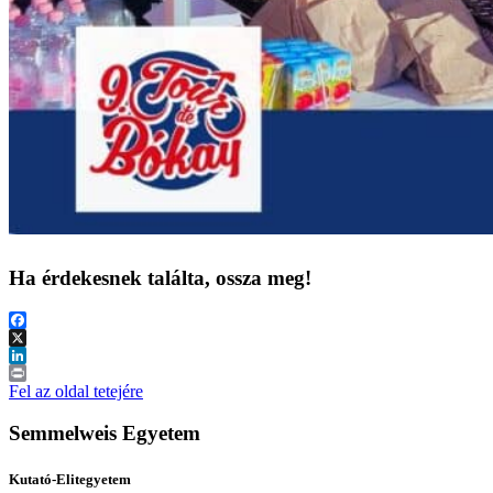
Ha érdekesnek találta, ossza meg!
Facebook
X
LinkedIn
Print
Fel az oldal tetejére
Semmelweis Egyetem
Kutató-Elitegyetem