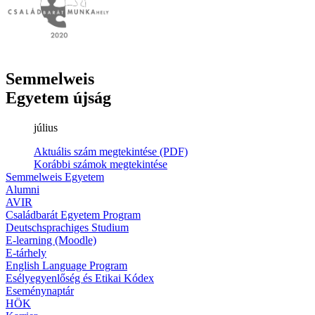
Semmelweis
Egyetem újság
július
Aktuális szám megtekintése (PDF)
Korábbi számok megtekintése
Semmelweis Egyetem
Alumni
AVIR
Családbarát Egyetem Program
Deutschsprachiges Studium
E-learning (Moodle)
E-tárhely
English Language Program
Esélyegyenlőség és Etikai Kódex
Eseménynaptár
HÖK