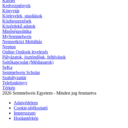
Karrier
Kedvezmények
Könyvtár
Körlevelek, utasítások
Közbeszerzések
Közérdekű adatok
Minőségpolitika
MySemmelweis
Nemzetközi Mobilitás
Neptun
Online Outlook levelezés
Pályázatok, ösztöndíjak, felhívások
Sajtókapcsolat (Médiasarok)
SeKa
Semmelweis Scholar
Szabályzattár
Telefonkönyv
Térkép
2026 Semmelweis Egyetem - Minden jog fenntartva
Adatvédelem
Cookie-tájékoztató
Impresszum
Honlaptérkép