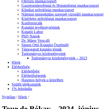
Fibrózis munkacsoport
Gasztroenterológiai és Hepatológiai munkacsoport
Klinikai nefrológiai munkacsoport
Nátrium immoduláns szerepét vizsgáló munkacsoport
Kísérletes nefrológiai munkacsoport
Konferenciák
Kutatási tevékenységünk
Kutatói Labor
PhD Napok
Dr. Márer Vera-díj
Simon Ottó Kutatási Ösztöndíj
Támogatott kutatási témák
Tudományos közleményeink
Tudományos közleményeink – 2023
Hírek
Elérhetőség
Elérhetőség
Elérhetőségeink
Hasznos helyek a közelben
Szülői tájékoztatók
1% felajánlás
Nyitólap
/
Hírek
/
Tour de Bókay – 2024. június