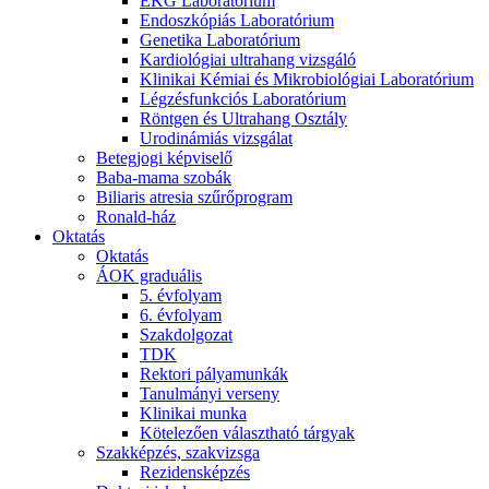
EKG Laboratórium
Endoszkópiás Laboratórium
Genetika Laboratórium
Kardiológiai ultrahang vizsgáló
Klinikai Kémiai és Mikrobiológiai Laboratórium
Légzésfunkciós Laboratórium
Röntgen és Ultrahang Osztály
Urodinámiás vizsgálat
Betegjogi képviselő
Baba-mama szobák
Biliaris atresia szűrőprogram
Ronald-ház
Oktatás
Oktatás
ÁOK graduális
5. évfolyam
6. évfolyam
Szakdolgozat
TDK
Rektori pályamunkák
Tanulmányi verseny
Klinikai munka
Kötelezően választható tárgyak
Szakképzés, szakvizsga
Rezidensképzés