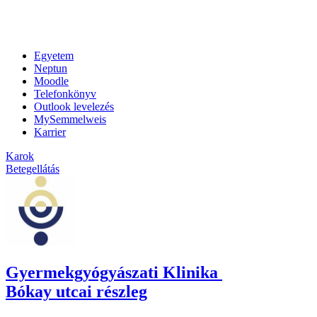
Egyetem
Neptun
Moodle
Telefonkönyv
Outlook levelezés
MySemmelweis
Karrier
Karok
Betegellátás
Gyermekgyógyászati Klinika
Bókay utcai részleg