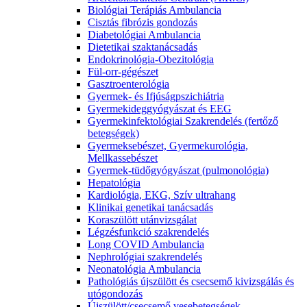
Biológiai Terápiás Ambulancia
Cisztás fibrózis gondozás
Diabetológiai Ambulancia
Dietetikai szaktanácsadás
Endokrinológia-Obezitológia
Fül-orr-gégészet
Gasztroenterológia
Gyermek- és Ifjúságpszichiátria
Gyermekideggyógyászat és EEG
Gyermekinfektológiai Szakrendelés (fertőző
betegségek)
Gyermeksebészet, Gyermekurológia,
Mellkassebészet
Gyermek-tüdőgyógyászat (pulmonológia)
Hepatológia
Kardiológia, EKG, Szív ultrahang
Klinikai genetikai tanácsadás
Koraszülött utánvizsgálat
Légzésfunkció szakrendelés
Long COVID Ambulancia
Nephrológiai szakrendelés
Neonatológia Ambulancia
Pathológiás újszülött és csecsemő kivizsgálás és
utógondozás
Újszülött/csecsemő vesebetegségek