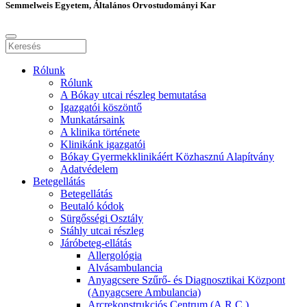
Semmelweis Egyetem, Általános Orvostudományi Kar
Rólunk
Rólunk
A Bókay utcai részleg bemutatása
Igazgatói köszöntő
Munkatársaink
A klinika története
Klinikánk igazgatói
Bókay Gyermekklinikáért Közhasznú Alapítvány
Adatvédelem
Betegellátás
Betegellátás
Beutaló kódok
Sürgősségi Osztály
Stáhly utcai részleg
Járóbeteg-ellátás
Allergológia
Alvásambulancia
Anyagcsere Szűrő- és Diagnosztikai Központ
(Anyagcsere Ambulancia)
Arcrekonstrukciós Centrum (A.R.C.)