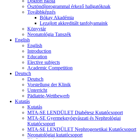
Doktori iskola
Ösztöndíjprogrammal érkező hallgatóknak
Továbbképzés
Bókay Akadémia
Lezajlott akkreditált tanfolyamaink
Könyvtár
Neonatológia Tanszék
English
English
Introduction
Education
Elective subjects
Academic Competition
Deutsch
Deutsch
Vorstellung der Klinik
Unterricht
Pädiatrie-Wettbewerb
Kutatás
Kutatás
MTA-SE LENDÜLET Diabétesz Kutatócsoport
MTA-SE Gyermekgyógyászati és Nephrológiai
Kutatócsoport
MTA-SE LENDÜLET Nephrogenetikai Kutatócsoport
Neonatológiai kutatócsoport