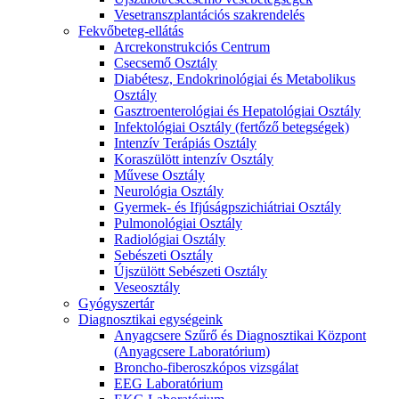
Vesetranszplantációs szakrendelés
Fekvőbeteg-ellátás
Arcrekonstrukciós Centrum
Csecsemő Osztály
Diabétesz, Endokrinológiai és Metabolikus
Osztály
Gasztroenterológiai és Hepatológiai Osztály
Infektológiai Osztály (fertőző betegségek)
Intenzív Terápiás Osztály
Koraszülött intenzív Osztály
Művese Osztály
Neurológia Osztály
Gyermek- és Ifjúságpszichiátriai Osztály
Pulmonológiai Osztály
Radiológiai Osztály
Sebészeti Osztály
Újszülött Sebészeti Osztály
Veseosztály
Gyógyszertár
Diagnosztikai egységeink
Anyagcsere Szűrő és Diagnosztikai Központ
(Anyagcsere Laboratórium)
Broncho-fiberoszkópos vizsgálat
EEG Laboratórium