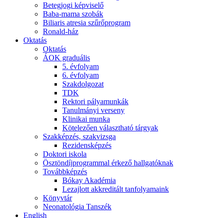
Betegjogi képviselő
Baba-mama szobák
Biliaris atresia szűrőprogram
Ronald-ház
Oktatás
Oktatás
ÁOK graduális
5. évfolyam
6. évfolyam
Szakdolgozat
TDK
Rektori pályamunkák
Tanulmányi verseny
Klinikai munka
Kötelezően választható tárgyak
Szakképzés, szakvizsga
Rezidensképzés
Doktori iskola
Ösztöndíjprogrammal érkező hallgatóknak
Továbbképzés
Bókay Akadémia
Lezajlott akkreditált tanfolyamaink
Könyvtár
Neonatológia Tanszék
English