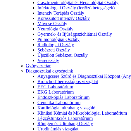
Gasztroenterológiai és Hepatológiai Osztály
Infektológiai Osztály (fertőző betegségek)
Intenzív Terápiás Osztály
Koraszülött intenzív Osztály
Művese Osztály
Neurológia Osztály
Gyermek- és Ifjúságpszichiátriai Osztály
Pulmonológiai Osztály
Radiológiai Osztály
Sebészeti Osztály
Újszülött Sebészeti Osztály
Veseosztály
Gyógyszertár
Diagnosztikai egységeink
Anyagcsere Szűrő és Diagnosztikai Központ (Any
Broncho-fiberoszkópos vizsgálat
EEG Laboratórium
EKG Laboratórium
Endoszkópiás Laboratórium
Genetika Laboratórium
Kardiológiai ultrahang vizsgáló
Klinikai Kémiai és Mikrobiológiai Laboratórium
Légzésfunkciós Laboratórium
Röntgen és Ultrahang Osztály
Urodinámiás vizsgálat