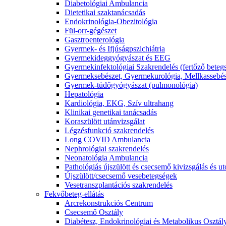
Diabetológiai Ambulancia
Dietetikai szaktanácsadás
Endokrinológia-Obezitológia
Fül-orr-gégészet
Gasztroenterológia
Gyermek- és Ifjúságpszichiátria
Gyermekideggyógyászat és EEG
Gyermekinfektológiai Szakrendelés (fertőző beteg
Gyermeksebészet, Gyermekurológia, Mellkassebés
Gyermek-tüdőgyógyászat (pulmonológia)
Hepatológia
Kardiológia, EKG, Szív ultrahang
Klinikai genetikai tanácsadás
Koraszülött utánvizsgálat
Légzésfunkció szakrendelés
Long COVID Ambulancia
Nephrológiai szakrendelés
Neonatológia Ambulancia
Pathológiás újszülött és csecsemő kivizsgálás és 
Újszülött/csecsemő vesebetegségek
Vesetranszplantációs szakrendelés
Fekvőbeteg-ellátás
Arcrekonstrukciós Centrum
Csecsemő Osztály
Diabétesz, Endokrinológiai és Metabolikus Osztál