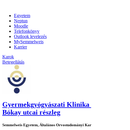
Egyetem
Neptun
Moodle
Telefonkönyv
Outlook levelezés
MySemmelweis
Karrier
Karok
Betegellátás
Gyermekgyógyászati Klinika
Bókay utcai részleg
Semmelweis Egyetem, Általános Orvostudományi Kar