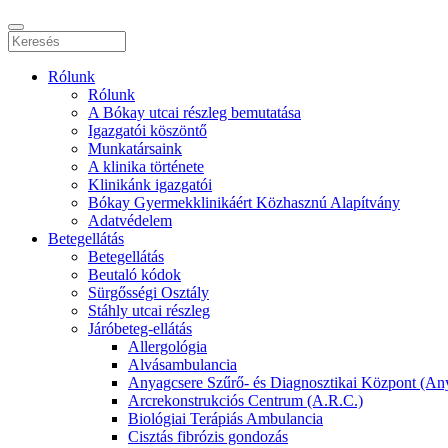
Rólunk
Rólunk
A Bókay utcai részleg bemutatása
Igazgatói köszöntő
Munkatársaink
A klinika története
Klinikánk igazgatói
Bókay Gyermekklinikáért Közhasznú Alapítvány
Adatvédelem
Betegellátás
Betegellátás
Beutaló kódok
Sürgősségi Osztály
Stáhly utcai részleg
Járóbeteg-ellátás
Allergológia
Alvásambulancia
Anyagcsere Szűrő- és Diagnosztikai Központ (An
Arcrekonstrukciós Centrum (A.R.C.)
Biológiai Terápiás Ambulancia
Cisztás fibrózis gondozás