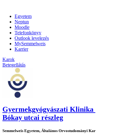
Egyetem
Neptun
Moodle
Telefonkönyv
Outlook levelezés
MySemmelweis
Karrier
Karok
Betegellátás
Gyermekgyógyászati Klinika
Bókay utcai részleg
Semmelweis Egyetem, Általános Orvostudományi Kar