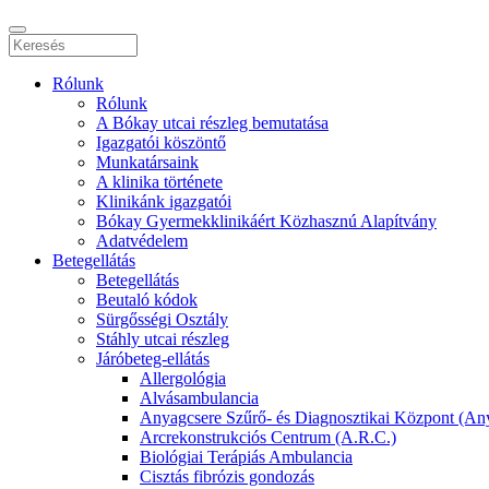
Rólunk
Rólunk
A Bókay utcai részleg bemutatása
Igazgatói köszöntő
Munkatársaink
A klinika története
Klinikánk igazgatói
Bókay Gyermekklinikáért Közhasznú Alapítvány
Adatvédelem
Betegellátás
Betegellátás
Beutaló kódok
Sürgősségi Osztály
Stáhly utcai részleg
Járóbeteg-ellátás
Allergológia
Alvásambulancia
Anyagcsere Szűrő- és Diagnosztikai Központ (An
Arcrekonstrukciós Centrum (A.R.C.)
Biológiai Terápiás Ambulancia
Cisztás fibrózis gondozás