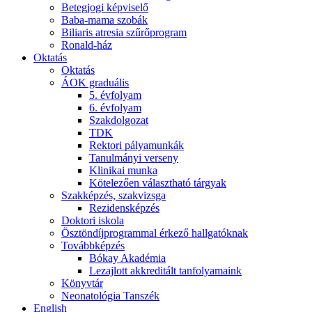
Betegjogi képviselő
Baba-mama szobák
Biliaris atresia szűrőprogram
Ronald-ház
Oktatás
Oktatás
ÁOK graduális
5. évfolyam
6. évfolyam
Szakdolgozat
TDK
Rektori pályamunkák
Tanulmányi verseny
Klinikai munka
Kötelezően választható tárgyak
Szakképzés, szakvizsga
Rezidensképzés
Doktori iskola
Ösztöndíjprogrammal érkező hallgatóknak
Továbbképzés
Bókay Akadémia
Lezajlott akkreditált tanfolyamaink
Könyvtár
Neonatológia Tanszék
English