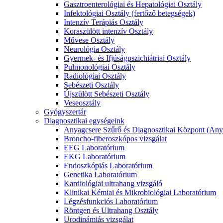
Gasztroenterológiai és Hepatológiai Osztály
Infektológiai Osztály (fertőző betegségek)
Intenzív Terápiás Osztály
Koraszülött intenzív Osztály
Művese Osztály
Neurológia Osztály
Gyermek- és Ifjúságpszichiátriai Osztály
Pulmonológiai Osztály
Radiológiai Osztály
Sebészeti Osztály
Újszülött Sebészeti Osztály
Veseosztály
Gyógyszertár
Diagnosztikai egységeink
Anyagcsere Szűrő és Diagnosztikai Központ (Any
Broncho-fiberoszkópos vizsgálat
EEG Laboratórium
EKG Laboratórium
Endoszkópiás Laboratórium
Genetika Laboratórium
Kardiológiai ultrahang vizsgáló
Klinikai Kémiai és Mikrobiológiai Laboratórium
Légzésfunkciós Laboratórium
Röntgen és Ultrahang Osztály
Urodinámiás vizsgálat