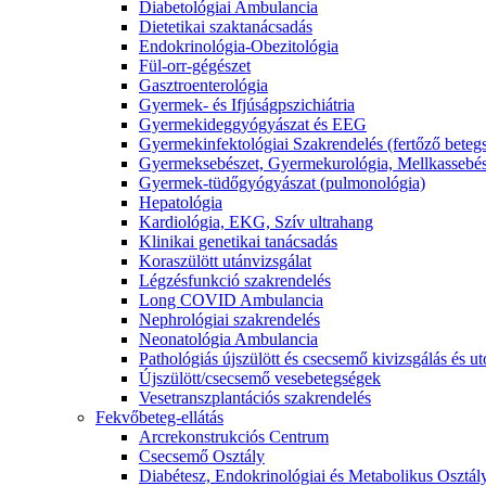
Diabetológiai Ambulancia
Dietetikai szaktanácsadás
Endokrinológia-Obezitológia
Fül-orr-gégészet
Gasztroenterológia
Gyermek- és Ifjúságpszichiátria
Gyermekideggyógyászat és EEG
Gyermekinfektológiai Szakrendelés (fertőző beteg
Gyermeksebészet, Gyermekurológia, Mellkassebés
Gyermek-tüdőgyógyászat (pulmonológia)
Hepatológia
Kardiológia, EKG, Szív ultrahang
Klinikai genetikai tanácsadás
Koraszülött utánvizsgálat
Légzésfunkció szakrendelés
Long COVID Ambulancia
Nephrológiai szakrendelés
Neonatológia Ambulancia
Pathológiás újszülött és csecsemő kivizsgálás és 
Újszülött/csecsemő vesebetegségek
Vesetranszplantációs szakrendelés
Fekvőbeteg-ellátás
Arcrekonstrukciós Centrum
Csecsemő Osztály
Diabétesz, Endokrinológiai és Metabolikus Osztál