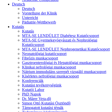
Deutsch
Deutsch
Vorstellung der Klinik
Unterricht
Pädiatrie-Wettbewerb
Kutatás
Kutatás
MTA-SE LENDÜLET Diabétesz Kutatócsoport
MTA-SE Gyermekgyógyászati és Nephrológiai
Kutatócsoport
MTA-SE LENDÜLET Nephrogenetikai Kutatócsoport
Neonatológiai kutatócsoport
Fibrózis munkacsoport
Gasztroenterológiai és Hepatológiai munkacsoport
Klinikai nefrológiai munkacsoport
Nátrium immoduláns szerepét vizsgáló munkacsoport
Kísérletes nefrológiai munkacsoport
Konferenciák
Kutatási tevékenységünk
Kutatói Labor
PhD Napok
Dr. Márer Vera-díj
Simon Ottó Kutatási Ösztöndíj
Támogatott kutatási témák