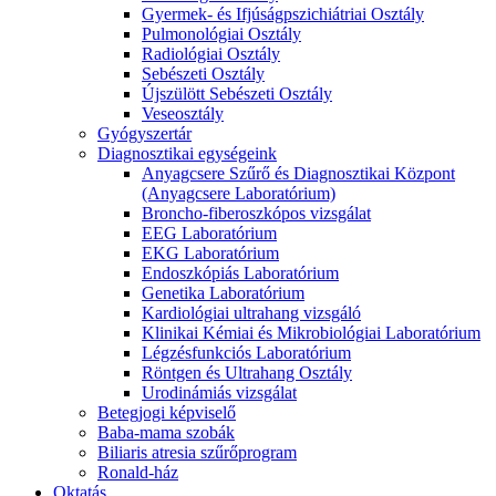
Gyermek- és Ifjúságpszichiátriai Osztály
Pulmonológiai Osztály
Radiológiai Osztály
Sebészeti Osztály
Újszülött Sebészeti Osztály
Veseosztály
Gyógyszertár
Diagnosztikai egységeink
Anyagcsere Szűrő és Diagnosztikai Központ
(Anyagcsere Laboratórium)
Broncho-fiberoszkópos vizsgálat
EEG Laboratórium
EKG Laboratórium
Endoszkópiás Laboratórium
Genetika Laboratórium
Kardiológiai ultrahang vizsgáló
Klinikai Kémiai és Mikrobiológiai Laboratórium
Légzésfunkciós Laboratórium
Röntgen és Ultrahang Osztály
Urodinámiás vizsgálat
Betegjogi képviselő
Baba-mama szobák
Biliaris atresia szűrőprogram
Ronald-ház
Oktatás