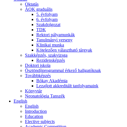
Oktatás
ÁOK graduális
5. évfolyam
6. évfolyam
Szakdolgozat
TDK
Rektori pályamunkák
Tanulmányi verseny
Klinikai munka
Kötelezően választható tárgyak
Szakképzés, szakvizsga
Rezidensképzés
Doktori iskola
Ösztöndíjprogrammal érkező hallgatóknak
Továbbképzés
Bókay Akadémia
Lezajlott akkreditált tanfolyamaink
Könyvtár
Neonatológia Tanszék
English
English
Introduction
Education
Elective subjects
Academic Competition