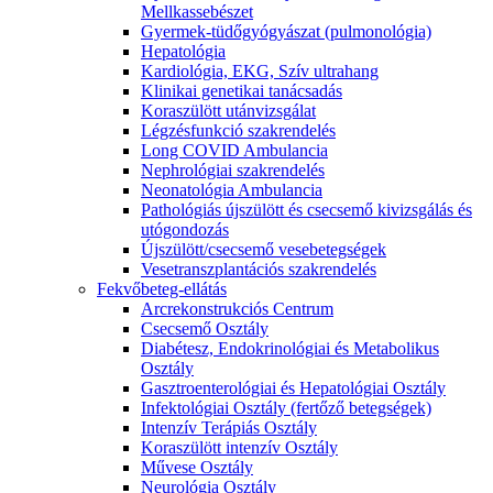
Mellkassebészet
Gyermek-tüdőgyógyászat (pulmonológia)
Hepatológia
Kardiológia, EKG, Szív ultrahang
Klinikai genetikai tanácsadás
Koraszülött utánvizsgálat
Légzésfunkció szakrendelés
Long COVID Ambulancia
Nephrológiai szakrendelés
Neonatológia Ambulancia
Pathológiás újszülött és csecsemő kivizsgálás és
utógondozás
Újszülött/csecsemő vesebetegségek
Vesetranszplantációs szakrendelés
Fekvőbeteg-ellátás
Arcrekonstrukciós Centrum
Csecsemő Osztály
Diabétesz, Endokrinológiai és Metabolikus
Osztály
Gasztroenterológiai és Hepatológiai Osztály
Infektológiai Osztály (fertőző betegségek)
Intenzív Terápiás Osztály
Koraszülött intenzív Osztály
Művese Osztály
Neurológia Osztály