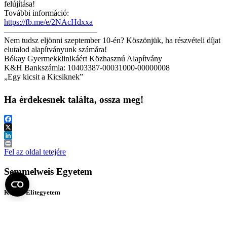
felújítása!
További információ:
https://fb.me/e/2NAcHdxxa
———————————–
Nem tudsz eljönni szeptember 10-én? Köszönjük, ha részvételi díjat
elutalod alapítványunk számára!
Bókay Gyermekklinikáért Közhasznú Alapítvány
K&H Bankszámla: 10403387-00031000-00000008
„Egy kicsit a Kicsiknek”
Ha érdekesnek találta, ossza meg!
Facebook
X
LinkedIn
Print
Fel az oldal tetejére
Semmelweis Egyetem
Kutató-Elitegyetem
Az egyetem központi elérhetőségei