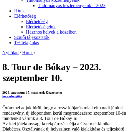
Tudományos közleményeink
Tudományos közleményeink – 2023
Hírek
Elérhetőség
Elérhetőség
Elérhetőségeink
Hasznos helyek a közelben
Szülői tájékoztatók
1% felajánlás
Nyitólap
/
Hírek
/
8. Tour de Bókay – 2023.
szeptember 10.
2023. augusztus 17. csütörtök
Közzétette:
lovaszbrigitta
Örömmel adjuk hírül, hogy a rossz időjárás miatt elmaradt júniusi
rendezvény, új időpontban kerül megrendezésre: szeptember 10-én
mindenkit várunk a 8. Tour de Bókay-n!
Az idei jótékonysági kerékpározás célja a Gyermekklinika
Diabétesz Osztályának új helyszínen való kialakítása és teljeskörű