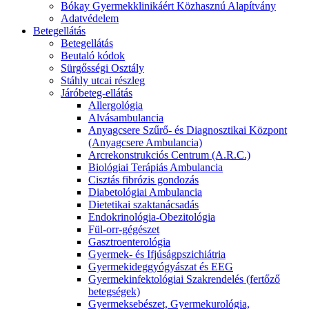
Bókay Gyermekklinikáért Közhasznú Alapítvány
Adatvédelem
Betegellátás
Betegellátás
Beutaló kódok
Sürgősségi Osztály
Stáhly utcai részleg
Járóbeteg-ellátás
Allergológia
Alvásambulancia
Anyagcsere Szűrő- és Diagnosztikai Központ
(Anyagcsere Ambulancia)
Arcrekonstrukciós Centrum (A.R.C.)
Biológiai Terápiás Ambulancia
Cisztás fibrózis gondozás
Diabetológiai Ambulancia
Dietetikai szaktanácsadás
Endokrinológia-Obezitológia
Fül-orr-gégészet
Gasztroenterológia
Gyermek- és Ifjúságpszichiátria
Gyermekideggyógyászat és EEG
Gyermekinfektológiai Szakrendelés (fertőző
betegségek)
Gyermeksebészet, Gyermekurológia,