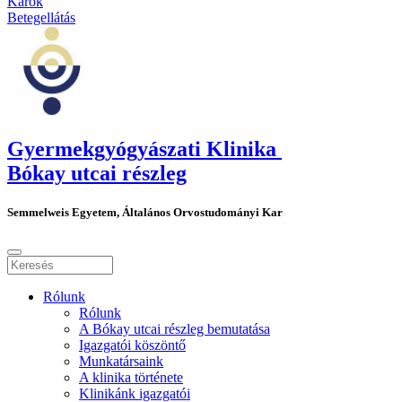
Karok
Betegellátás
Gyermekgyógyászati Klinika
Bókay utcai részleg
Semmelweis Egyetem, Általános Orvostudományi Kar
Rólunk
Rólunk
A Bókay utcai részleg bemutatása
Igazgatói köszöntő
Munkatársaink
A klinika története
Klinikánk igazgatói