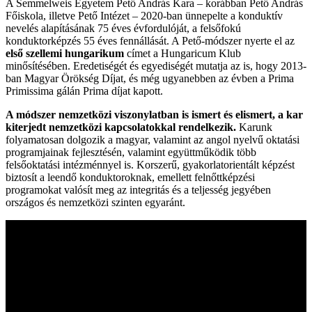
A Semmelweis Egyetem Pető András Kara – korábban Pető András
Főiskola, illetve Pető Intézet – 2020-ban ünnepelte a konduktív
nevelés alapításának 75 éves évfordulóját, a felsőfokú
konduktorképzés 55 éves fennállását. A Pető-módszer nyerte el
az
első szellemi hungarikum
címet
a Hungaricum Klub
minősítésében. Eredetiségét és egyediségét mutatja az is, hogy 2013-
ban Magyar Örökség Díjat, és még ugyanebben az évben a Prima
Primissima gálán Prima díjat kapott.
A módszer nemzetközi viszonylatban is ismert és elismert, a kar
kiterjedt nemzetközi kapcsolatokkal rendelkezik.
Karunk
folyamatosan dolgozik a magyar, valamint az angol nyelvű oktatási
programjainak fejlesztésén, valamint együttműködik több
felsőoktatási intézménnyel is. Korszerű, gyakorlatorientált képzést
biztosít a leendő konduktoroknak, emellett felnőttképzési
programokat valósít meg az integritás és a teljesség jegyében
országos és nemzetközi szinten egyaránt.