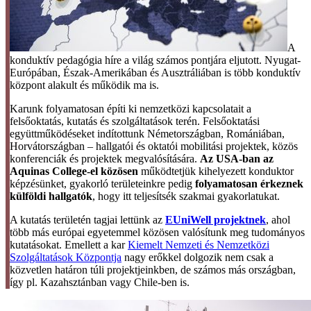
A
konduktív pedagógia híre a világ számos pontjára eljutott. Nyugat-
Európában, Észak-Amerikában és Ausztráliában is több konduktív
központ alakult és működik ma is.
Karunk folyamatosan építi ki nemzetközi kapcsolatait a
felsőoktatás, kutatás és szolgáltatások terén. Felsőoktatási
együttműködéseket indítottunk Németországban, Romániában,
Horvátországban – hallgatói és oktatói mobilitási projektek, közös
konferenciák és projektek megvalósítására.
Az USA-ban az
Aquinas College-el közösen
működtetjük kihelyezett konduktor
képzésünket, gyakorló területeinkre pedig
folyamatosan érkeznek
külföldi hallgatók
, hogy itt teljesítsék szakmai gyakorlatukat.
A kutatás területén tagjai lettünk az
EUniWell projektnek
, ahol
több más európai egyetemmel közösen valósítunk meg tudományos
kutatásokat. Emellett a kar
Kiemelt Nemzeti és Nemzetközi
Szolgáltatások Központja
nagy erőkkel dolgozik nem csak a
közvetlen határon túli projektjeinkben, de számos más országban,
így pl. Kazahsztánban vagy Chile-ben is.