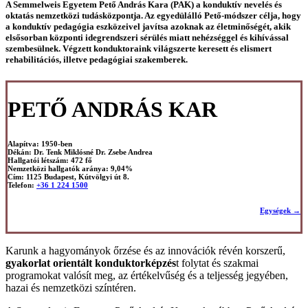
A Semmelweis Egyetem Pető András Kara (PAK) a konduktív nevelés és
oktatás nemzetközi tudásközpontja. Az egyedülálló Pető-módszer célja, hogy
a konduktív pedagógia eszközeivel javítsa azoknak az életminőségét, akik
elsősorban központi idegrendszeri sérülés miatt nehézséggel és kihívással
szembesülnek. Végzett konduktoraink világszerte keresett és elismert
rehabilitációs, illetve pedagógiai szakemberek.
PETŐ ANDRÁS KAR
Alapítva:
1950-ben
Dékán:
Dr. Tenk Miklósné Dr. Zsebe Andrea
Hallgatói létszám:
472 fő
Nemzetközi hallgatók aránya:
9,04%
Cím:
1125 Budapest, Kútvölgyi út 8.
Telefon:
+36 1 224 1500
Egységek →
Karunk a hagyományok őrzése és az innovációk révén korszerű,
gyakorlat orientált konduktorképzés
t folytat és szakmai
programokat valósít meg, az értékelvűség és a teljesség jegyében,
hazai és nemzetközi színtéren.