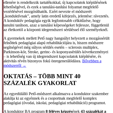
ellenére is rendelkezik tartalékokkal, új kapcsolatok kiépülésének
lehetőségével, és ezek a tanulási-tanítási folyamat megfelelő
vezérlésével mozgósíthatók. Ezért nevezte el módszerét
„konduktívnak”, amely latin eredetű kifejezés, jelentése: rávezetés.
A konduktív pedagógia egyik legfontosabb célkitűzése, hogy
tanulni tanítson, azaz a tanulási képességeket fejlessze, függetlenül
az életkortól a központi idegrendszeri sérüléssel élő személyeknél.
A gyermekek mellett Pető nagy hangsúlyt helyezett a mozgássérült
felnőttek pedagógiai alapú rehabilitációjára is, hiszen módszere
segítségével még súlyos sérülés esetén – sclerosis multiplex,
Parkinson-kór, Stroke, gerinc- és koponyasérülés következményei
– is lehetőség van új idegrendszeri kapcsolatok kiépítésére, és
aktivitás révén bizonyos fokú önregenerálódásra.
Bővebben a
módszerről →
OKTATÁS – TÖBB MINT 40
SZÁZALÉK GYAKORLAT
Az egyedülálló Pető-módszert alkalmazva a konduktor szakember
alakítja ki az egyénnek és a csoportnak megfelelő komplex
pedagógiai (óvodai, iskolai, pedagógiai rehabilitáció) programot.
A konduktor BA program
8 féléves képzés
ének
43 százalékát a