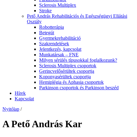
Sclerosis Multiplex
Stroke
Pető András Rehabilitációs és Egészségügyi Ellátási
Osztály
Robotterápia
Betegút
Gyermekrehabilitáció
Szakrendelések
Jelentkezés, kapcsolat
Munkatársak – FNE
Milyen sérülés típusokkal foglalkozunk?
Sclerosis Multiplex csoportok
Gerincvelősérültek csoportja
Koponyasérültek csoportja
Hemiplégia és Aphasia csoportok
Parkinson csoportok és Parkinson beszéd
Hírek
Kapcsolat
Nyitólap
/
A Pető András Kar