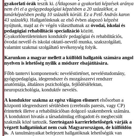
gyakorlati órák
teszik ki.
(Átlagosan a gyakorlati képzések aránya
nem éri el a gyógypedagógiai képzésben a 20 százalékot, a
tanárképzésben pedig 10 százalék körüli. Ez a Pető András karon
43 százalék).
Hallgatóinknak az első évben alapozó képzést
nyújtunk, majd az év végén választhatnak az
óvodai, iskolai és
pedagógiai rehabilitáció specializáció
között.
Gyakorlóterületeinken konduktív pedagógiai és rehabilitációs,
óvodai nevelő és iskolai oktató-nevelő munka, szakszolgálati,
valamint szakmai szolgáltató tevékenység folyik.
Karunkon a magyar mellett a külföldi hallgatók számára angol
nyelven is lehetőség nyílik a módszer elsajátítására.
Főbb tantervi komponensek: neveléstörténet, neveléstudomány,
gyógypedagógia, idegrendszer és mozgásszervi rendszer
anatómiája, általános pszichológia, fejlődéslélektan,
neuropszichológia, konduktív nevelés.
A konduktor szakma az egész világon elismert
elsősorban a
központi idegrendszeri sérülésben (cerebralis paresis, vagy CP)
érintettek illetve a rehabilitációban dolgozó szakemberek számára.
A konduktori hivatás a társadalmilag elfogadott és megbecsült
szakmák közé tartozik.
Szerteágazó karrierlehetőségek várják a
végzett hallgatóinkat nem csak Magyarországon, de külföldön
is.
A tanulmányaikat befejezett hallgatóknak lehetőségük van