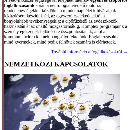
A Pető-módszer segítségével felépített intenzív
egyéni és csoportos
foglalkozásaink
során a neurológiai eredetű motoros
rendellenességekkel küzdőket a mindennapi élet kihívásainak
leküzdésére készítjük fel, az egyszerű cselekedetektől a
bonyolultabb tevékenységekig: a cipőfűzéstől az evőeszközök
használatán át az önálló mozgásformákig. Komplex programjaink a
személy egészének fejlődésére összpontosítanak, ahol a
kommunikációra kiemelt hangsúlyt fektetünk. Foglalkozásaink
mind gyermekek, mind pedig felnőttek számára is elérhetőek.
További információ a foglalkozásokról →
NEMZETKÖZI KAPCSOLATOK