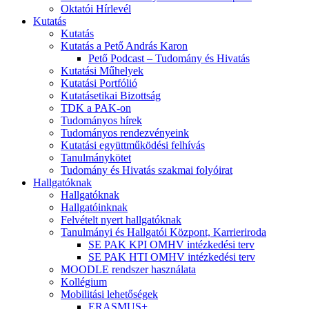
Oktatói Hírlevél
Kutatás
Kutatás
Kutatás a Pető András Karon
Pető Podcast – Tudomány és Hivatás
Kutatási Műhelyek
Kutatási Portfólió
Kutatásetikai Bizottság
TDK a PAK-on
Tudományos hírek
Tudományos rendezvényeink
Kutatási együttműködési felhívás
Tanulmánykötet
Tudomány és Hivatás szakmai folyóirat
Hallgatóknak
Hallgatóknak
Hallgatóinknak
Felvételt nyert hallgatóknak
Tanulmányi és Hallgatói Központ, Karrieriroda
SE PAK KPI OMHV intézkedési terv
SE PAK HTI OMHV intézkedési terv
MOODLE rendszer használata
Kollégium
Mobilitási lehetőségek
ERASMUS+