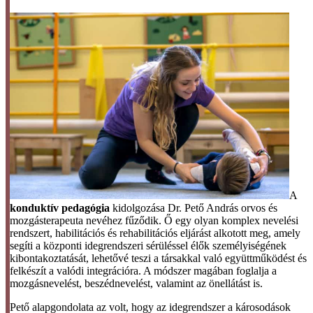
A
konduktív pedagógia
kidolgozása Dr. Pető András orvos és
mozgásterapeuta nevéhez fűződik. Ő egy olyan komplex nevelési
rendszert, habilitációs és rehabilitációs eljárást alkotott meg, amely
segíti a központi idegrendszeri sérüléssel élők személyiségének
kibontakoztatását, lehetővé teszi a társakkal való együttműködést és
felkészít a valódi integrációra. A módszer magában foglalja a
mozgásnevelést, beszédnevelést, valamint az önellátást is.
Pető alapgondolata az volt, hogy az idegrendszer a károsodások