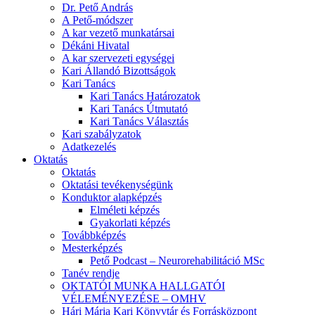
Dr. Pető András
A Pető-módszer
A kar vezető munkatársai
Dékáni Hivatal
A kar szervezeti egységei
Kari Állandó Bizottságok
Kari Tanács
Kari Tanács Határozatok
Kari Tanács Útmutató
Kari Tanács Választás
Kari szabályzatok
Adatkezelés
Oktatás
Oktatás
Oktatási tevékenységünk
Konduktor alapképzés
Elméleti képzés
Gyakorlati képzés
Továbbképzés
Mesterképzés
Pető Podcast – Neurorehabilitáció MSc
Tanév rendje
OKTATÓI MUNKA HALLGATÓI
VÉLEMÉNYEZÉSE – OMHV
Hári Mária Kari Könyvtár és Forrásközpont