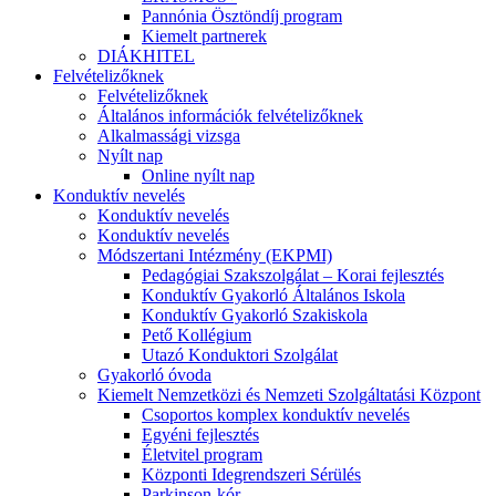
Pannónia Ösztöndíj program
Kiemelt partnerek
DIÁKHITEL
Felvételizőknek
Felvételizőknek
Általános információk felvételizőknek
Alkalmassági vizsga
Nyílt nap
Online nyílt nap
Konduktív nevelés
Konduktív nevelés
Konduktív nevelés
Módszertani Intézmény (EKPMI)
Pedagógiai Szakszolgálat – Korai fejlesztés
Konduktív Gyakorló Általános Iskola
Konduktív Gyakorló Szakiskola
Pető Kollégium
Utazó Konduktori Szolgálat
Gyakorló óvoda
Kiemelt Nemzetközi és Nemzeti Szolgáltatási Központ
Csoportos komplex konduktív nevelés
Egyéni fejlesztés
Életvitel program
Központi Idegrendszeri Sérülés
Parkinson-kór