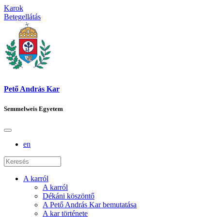
Karok
Betegellátás
Pető András Kar
Semmelweis Egyetem
en
A karról
A karról
Dékáni köszöntő
A Pető András Kar bemutatása
A kar története