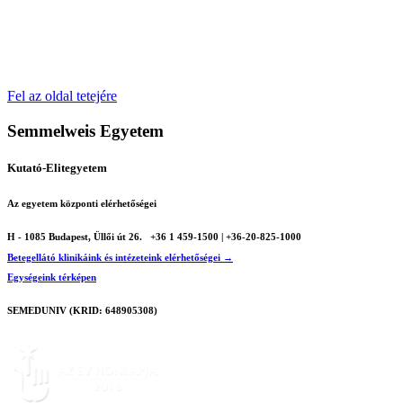
Fel az oldal tetejére
Semmelweis Egyetem
Kutató-Elitegyetem
Az egyetem központi elérhetőségei
H - 1085 Budapest, Üllői út 26.
+36 1 459-1500 | +36-20-825-1000
Betegellátó klinikáink és intézeteink elérhetőségei →
Egységeink térképen
SEMEDUNIV (KRID: 648905308)