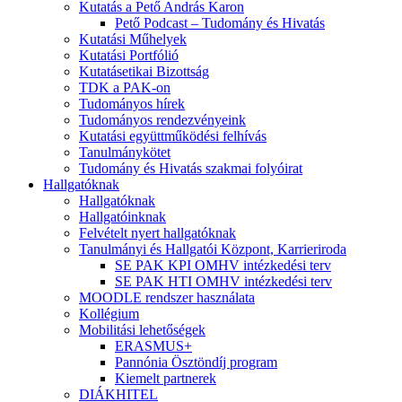
Kutatás a Pető András Karon
Pető Podcast – Tudomány és Hivatás
Kutatási Műhelyek
Kutatási Portfólió
Kutatásetikai Bizottság
TDK a PAK-on
Tudományos hírek
Tudományos rendezvényeink
Kutatási együttműködési felhívás
Tanulmánykötet
Tudomány és Hivatás szakmai folyóirat
Hallgatóknak
Hallgatóknak
Hallgatóinknak
Felvételt nyert hallgatóknak
Tanulmányi és Hallgatói Központ, Karrieriroda
SE PAK KPI OMHV intézkedési terv
SE PAK HTI OMHV intézkedési terv
MOODLE rendszer használata
Kollégium
Mobilitási lehetőségek
ERASMUS+
Pannónia Ösztöndíj program
Kiemelt partnerek
DIÁKHITEL