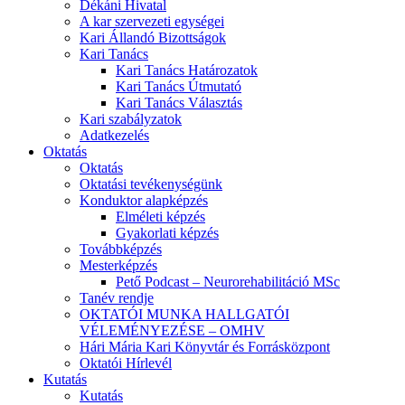
Dékáni Hivatal
A kar szervezeti egységei
Kari Állandó Bizottságok
Kari Tanács
Kari Tanács Határozatok
Kari Tanács Útmutató
Kari Tanács Választás
Kari szabályzatok
Adatkezelés
Oktatás
Oktatás
Oktatási tevékenységünk
Konduktor alapképzés
Elméleti képzés
Gyakorlati képzés
Továbbképzés
Mesterképzés
Pető Podcast – Neurorehabilitáció MSc
Tanév rendje
OKTATÓI MUNKA HALLGATÓI
VÉLEMÉNYEZÉSE – OMHV
Hári Mária Kari Könyvtár és Forrásközpont
Oktatói Hírlevél
Kutatás
Kutatás