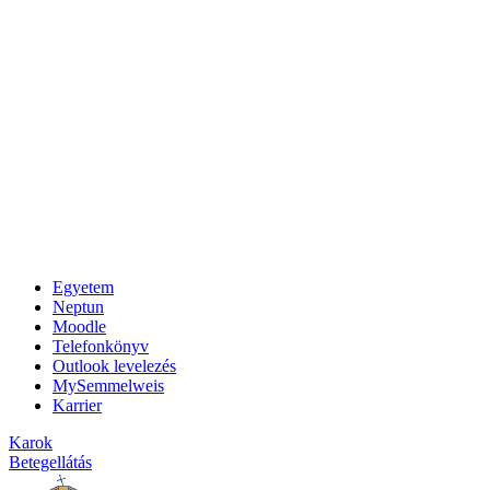
Egyetem
Neptun
Moodle
Telefonkönyv
Outlook levelezés
MySemmelweis
Karrier
Karok
Betegellátás