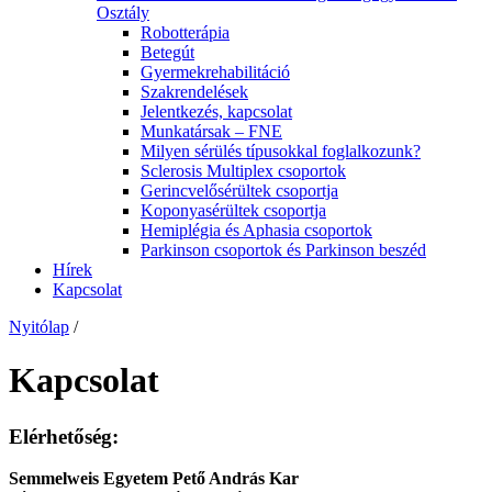
Osztály
Robotterápia
Betegút
Gyermekrehabilitáció
Szakrendelések
Jelentkezés, kapcsolat
Munkatársak – FNE
Milyen sérülés típusokkal foglalkozunk?
Sclerosis Multiplex csoportok
Gerincvelősérültek csoportja
Koponyasérültek csoportja
Hemiplégia és Aphasia csoportok
Parkinson csoportok és Parkinson beszéd
Hírek
Kapcsolat
Nyitólap
/
Kapcsolat
Elérhetőség:
Semmelweis Egyetem Pető András Kar