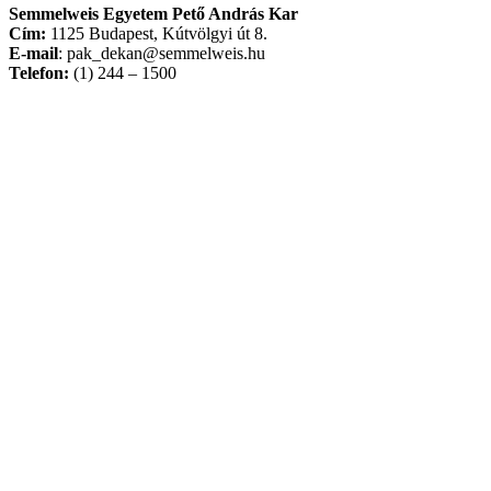
Semmelweis Egyetem Pető András Kar
Cím:
1125 Budapest, Kútvölgyi út 8.
E-mail
: pak_dekan@semmelweis.hu
Telefon:
(1) 244 – 1500