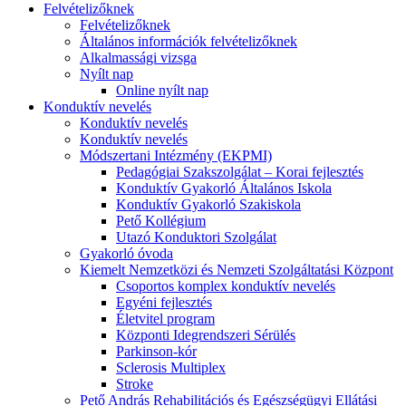
Felvételizőknek
Felvételizőknek
Általános információk felvételizőknek
Alkalmassági vizsga
Nyílt nap
Online nyílt nap
Konduktív nevelés
Konduktív nevelés
Konduktív nevelés
Módszertani Intézmény (EKPMI)
Pedagógiai Szakszolgálat – Korai fejlesztés
Konduktív Gyakorló Általános Iskola
Konduktív Gyakorló Szakiskola
Pető Kollégium
Utazó Konduktori Szolgálat
Gyakorló óvoda
Kiemelt Nemzetközi és Nemzeti Szolgáltatási Központ
Csoportos komplex konduktív nevelés
Egyéni fejlesztés
Életvitel program
Központi Idegrendszeri Sérülés
Parkinson-kór
Sclerosis Multiplex
Stroke
Pető András Rehabilitációs és Egészségügyi Ellátási