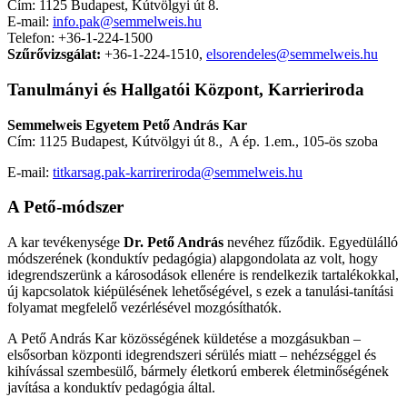
Cím: 1125 Budapest, Kútvölgyi út 8.
E-mail:
info.pak@semmelweis.hu
Telefon: +36-1-224-1500
Szűrővizsgálat:
+36-1-224-1510,
elsorendeles@semmelweis.hu
Tanulmányi és Hallgatói Központ, Karrieriroda
Semmelweis Egyetem
Pető András Kar
Cím: 1125 Budapest, Kútvölgyi út 8., A ép. 1.em., 105-ös szoba
E-mail:
titkarsag.pak-karrireriroda@semmelweis.hu
A Pető-módszer
A kar tevékenysége
Dr. Pető András
nevéhez fűződik. Egyedülálló
módszerének (konduktív pedagógia) alapgondolata az volt, hogy
idegrendszerünk a károsodások ellenére is rendelkezik tartalékokkal,
új kapcsolatok kiépülésének lehetőségével, s ezek a tanulási-tanítási
folyamat megfelelő vezérlésével mozgósíthatók.
A Pető András Kar közösségének küldetése a mozgásukban –
elsősorban központi idegrendszeri sérülés miatt – nehézséggel és
kihívással szembesülő, bármely életkorú emberek életminőségének
javítása a konduktív pedagógia által.