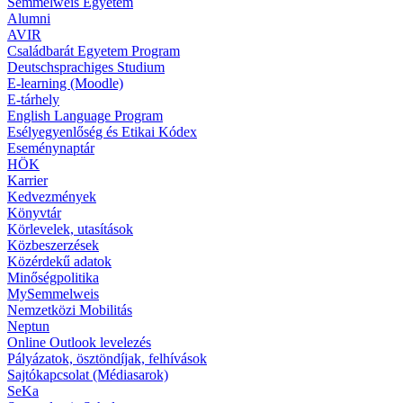
Semmelweis Egyetem
Alumni
AVIR
Családbarát Egyetem Program
Deutschsprachiges Studium
E-learning (Moodle)
E-tárhely
English Language Program
Esélyegyenlőség és Etikai Kódex
Eseménynaptár
HÖK
Karrier
Kedvezmények
Könyvtár
Körlevelek, utasítások
Közbeszerzések
Közérdekű adatok
Minőségpolitika
MySemmelweis
Nemzetközi Mobilitás
Neptun
Online Outlook levelezés
Pályázatok, ösztöndíjak, felhívások
Sajtókapcsolat (Médiasarok)
SeKa