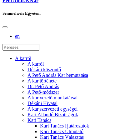
Pető András Kar
Semmelweis Egyetem
en
A karról
A karról
Dékáni köszöntő
A Pető András Kar bemutatása
A kar története
Dr. Pető András
A Pető-módszer
A kar vezető munkatársai
Dékáni Hivatal
A kar szervezeti egységei
Kari Állandó Bizottságok
Kari Tanács
Kari Tanács Határozatok
Kari Tanács Útmutató
Kari Tanács Választás