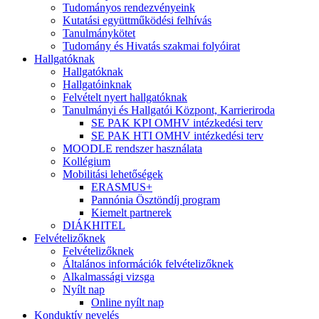
Tudományos rendezvényeink
Kutatási együttműködési felhívás
Tanulmánykötet
Tudomány és Hivatás szakmai folyóirat
Hallgatóknak
Hallgatóknak
Hallgatóinknak
Felvételt nyert hallgatóknak
Tanulmányi és Hallgatói Központ, Karrieriroda
SE PAK KPI OMHV intézkedési terv
SE PAK HTI OMHV intézkedési terv
MOODLE rendszer használata
Kollégium
Mobilitási lehetőségek
ERASMUS+
Pannónia Ösztöndíj program
Kiemelt partnerek
DIÁKHITEL
Felvételizőknek
Felvételizőknek
Általános információk felvételizőknek
Alkalmassági vizsga
Nyílt nap
Online nyílt nap
Konduktív nevelés