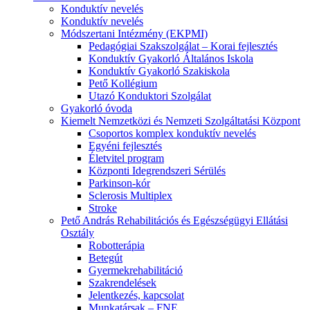
Konduktív nevelés
Konduktív nevelés
Módszertani Intézmény (EKPMI)
Pedagógiai Szakszolgálat – Korai fejlesztés
Konduktív Gyakorló Általános Iskola
Konduktív Gyakorló Szakiskola
Pető Kollégium
Utazó Konduktori Szolgálat
Gyakorló óvoda
Kiemelt Nemzetközi és Nemzeti Szolgáltatási Központ
Csoportos komplex konduktív nevelés
Egyéni fejlesztés
Életvitel program
Központi Idegrendszeri Sérülés
Parkinson-kór
Sclerosis Multiplex
Stroke
Pető András Rehabilitációs és Egészségügyi Ellátási
Osztály
Robotterápia
Betegút
Gyermekrehabilitáció
Szakrendelések
Jelentkezés, kapcsolat
Munkatársak – FNE