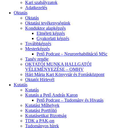
Kari szabályzatok
Adatkezelés
Oktatás
Oktatás
Oktatási tevékenységünk
Konduktor alapképzés
Elméleti képzés
Gyakorlati képzés
Továbbképzés
Mesterképzés
Pető Podcast – Neurorehabilitáció MSc
Tanév rendje
OKTATÓI MUNKA HALLGATÓI
VÉLEMÉNYEZÉSE – OMHV
Hári Mária Kari Könyvtár és Forrásközpont
Oktatói Hírlevél
Kutatás
Kutatás
Kutatás a Pető András Karon
Pető Podcast – Tudomány és Hivatás
Kutatási Műhelyek
Kutatási Portfólió
Kutatásetikai Bizottság
TDK a PAK-on
Tudományos hírek