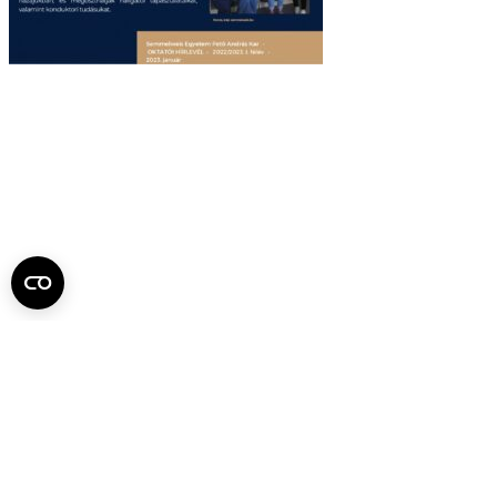
Összoktatói hírlevél 2022. július