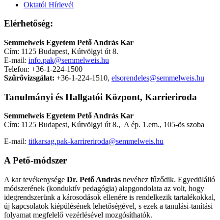
Oktatói Hírlevél
Elérhetőség:
Semmelweis Egyetem Pető András Kar
Cím: 1125 Budapest, Kútvölgyi út 8.
E-mail:
info.pak@semmelweis.hu
Telefon: +36-1-224-1500
Szűrővizsgálat:
+36-1-224-1510,
elsorendeles@semmelweis.hu
Tanulmányi és Hallgatói Központ, Karrieriroda
Semmelweis Egyetem
Pető András Kar
Cím: 1125 Budapest, Kútvölgyi út 8., A ép. 1.em., 105-ös szoba
E-mail:
titkarsag.pak-karrireriroda@semmelweis.hu
A Pető-módszer
A kar tevékenysége
Dr. Pető András
nevéhez fűződik. Egyedülálló
módszerének (konduktív pedagógia) alapgondolata az volt, hogy
idegrendszerünk a károsodások ellenére is rendelkezik tartalékokkal,
új kapcsolatok kiépülésének lehetőségével, s ezek a tanulási-tanítási
folyamat megfelelő vezérlésével mozgósíthatók.