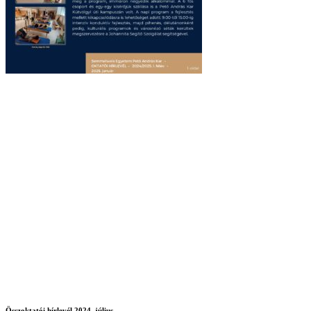
Összoktatói hírlevél 2024. július