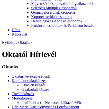
Milyen sérülés típusokkal foglalkozunk?
Sclerosis Multiplex csoportok
Gerincvelősérültek csoportja
Koponyasérültek csoportja
Hemiplégia és Aphasia csoportok
Parkinson csoportok és Parkinson beszéd
Hírek
Kapcsolat
Nyitólap
/
Oktatás
/
Oktatói Hírlevél
Oktatás
Oktatási tevékenységünk
Konduktor alapképzés
Elméleti képzés
Gyakorlati képzés
Továbbképzés
Mesterképzés
Pető Podcast – Neurorehabilitáció MSc
Hári Mária Kari Könyvtár és Forrásközpont