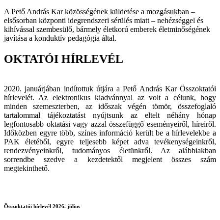
A Pető András Kar közösségének küldetése a mozgásukban –
elsősorban központi idegrendszeri sérülés miatt – nehézséggel és
kihívással szembesülő, bármely életkorú emberek életminőségének
javítása a konduktív pedagógia által.
OKTATÓI HÍRLEVÉL
2020. januárjában indítottuk útjára a Pető András Kar Összoktatói
hírlevelét. Az elektronikus kiadvánnyal az volt a célunk, hogy
minden szemeszterben, az időszak végén tömör, összefoglaló
tartalommal tájékoztatást nyújtsunk az eltelt néhány hónap
legfontosabb oktatási vagy azzal összefüggő eseményeiről, híreiről.
Időközben egyre több, színes információ került be a hírlevelekbe a
PAK életéből, egyre teljesebb képet adva tevékenységeinkről,
rendezvényeinkről, tudományos életünkről. Az alábbiakban
sorrendbe szedve a kezdetektől megjelent összes szám
megtekinthető.
Összoktatói hírlevél 2026. július