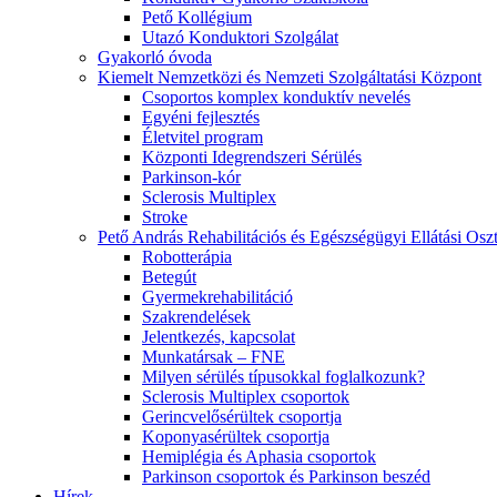
Pető Kollégium
Utazó Konduktori Szolgálat
Gyakorló óvoda
Kiemelt Nemzetközi és Nemzeti Szolgáltatási Központ
Csoportos komplex konduktív nevelés
Egyéni fejlesztés
Életvitel program
Központi Idegrendszeri Sérülés
Parkinson-kór
Sclerosis Multiplex
Stroke
Pető András Rehabilitációs és Egészségügyi Ellátási Osz
Robotterápia
Betegút
Gyermekrehabilitáció
Szakrendelések
Jelentkezés, kapcsolat
Munkatársak – FNE
Milyen sérülés típusokkal foglalkozunk?
Sclerosis Multiplex csoportok
Gerincvelősérültek csoportja
Koponyasérültek csoportja
Hemiplégia és Aphasia csoportok
Parkinson csoportok és Parkinson beszéd
Hírek