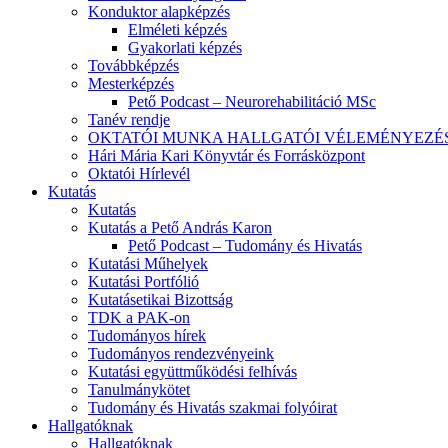
Konduktor alapképzés
Elméleti képzés
Gyakorlati képzés
Továbbképzés
Mesterképzés
Pető Podcast – Neurorehabilitáció MSc
Tanév rendje
OKTATÓI MUNKA HALLGATÓI VÉLEMÉNYEZÉ
Hári Mária Kari Könyvtár és Forrásközpont
Oktatói Hírlevél
Kutatás
Kutatás
Kutatás a Pető András Karon
Pető Podcast – Tudomány és Hivatás
Kutatási Műhelyek
Kutatási Portfólió
Kutatásetikai Bizottság
TDK a PAK-on
Tudományos hírek
Tudományos rendezvényeink
Kutatási együttműködési felhívás
Tanulmánykötet
Tudomány és Hivatás szakmai folyóirat
Hallgatóknak
Hallgatóknak