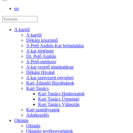
en
A karról
A karról
Dékáni köszöntő
A Pető András Kar bemutatása
A kar története
Dr. Pető András
A Pető-módszer
A kar vezető munkatársai
Dékáni Hivatal
A kar szervezeti egységei
Kari Állandó Bizottságok
Kari Tanács
Kari Tanács Határozatok
Kari Tanács Útmutató
Kari Tanács Választás
Kari szabályzatok
Adatkezelés
Oktatás
Oktatás
Oktatási tevékenységünk