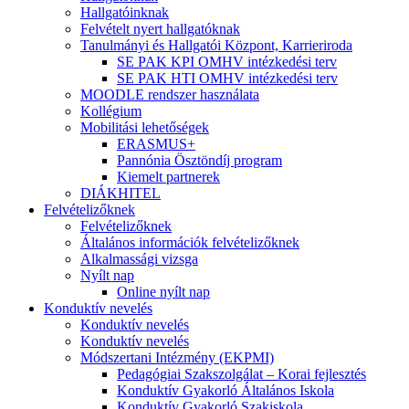
Hallgatóinknak
Felvételt nyert hallgatóknak
Tanulmányi és Hallgatói Központ, Karrieriroda
SE PAK KPI OMHV intézkedési terv
SE PAK HTI OMHV intézkedési terv
MOODLE rendszer használata
Kollégium
Mobilitási lehetőségek
ERASMUS+
Pannónia Ösztöndíj program
Kiemelt partnerek
DIÁKHITEL
Felvételizőknek
Felvételizőknek
Általános információk felvételizőknek
Alkalmassági vizsga
Nyílt nap
Online nyílt nap
Konduktív nevelés
Konduktív nevelés
Konduktív nevelés
Módszertani Intézmény (EKPMI)
Pedagógiai Szakszolgálat – Korai fejlesztés
Konduktív Gyakorló Általános Iskola
Konduktív Gyakorló Szakiskola