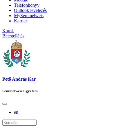
Telefonkönyv
Outlook levelezés
MySemmelweis
Karrier
Karok
Betegellátás
Pető András Kar
Semmelweis Egyetem
en