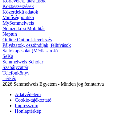
Körlevelek, utasítások
Közbeszerzések
Közérdekű adatok
Minőségpolitika
MySemmelweis
Nemzetközi Mobilitás
Neptun
Online Outlook levelezés
Pályázatok, ösztöndíjak, felhívások
Sajtókapcsolat (Médiasarok)
SeKa
Semmelweis Scholar
Szabályzattár
Telefonkönyv
Térkép
2026 Semmelweis Egyetem - Minden jog fenntartva
Adatvédelem
Cookie-tájékoztató
Impresszum
Honlaptérkép