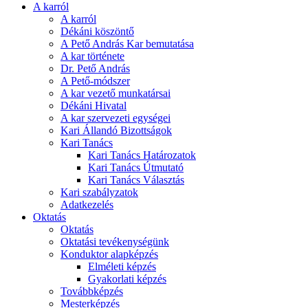
A karról
A karról
Dékáni köszöntő
A Pető András Kar bemutatása
A kar története
Dr. Pető András
A Pető-módszer
A kar vezető munkatársai
Dékáni Hivatal
A kar szervezeti egységei
Kari Állandó Bizottságok
Kari Tanács
Kari Tanács Határozatok
Kari Tanács Útmutató
Kari Tanács Választás
Kari szabályzatok
Adatkezelés
Oktatás
Oktatás
Oktatási tevékenységünk
Konduktor alapképzés
Elméleti képzés
Gyakorlati képzés
Továbbképzés
Mesterképzés