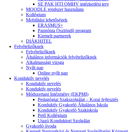
SE PAK HTI OMHV intézkedési terv
MOODLE rendszer használata
Kollégium
Mobilitási lehetőségek
ERASMUS+
Pannónia Ösztöndíj program
Kiemelt partnerek
DIÁKHITEL
Felvételizőknek
Felvételizőknek
Általános információk felvételizőknek
Alkalmassági vizsga
Nyílt nap
Online nyílt nap
Konduktív nevelés
Konduktív nevelés
Konduktív nevelés
Módszertani Intézmény (EKPMI)
Pedagógiai Szakszolgálat – Korai fejlesztés
Konduktív Gyakorló Általános Iskola
Konduktív Gyakorló Szakiskola
Pető Kollégium
Utazó Konduktori Szolgálat
Gyakorló óvoda
Kiemelt Nemzetközi és Nemzeti Szolgáltatási Központ