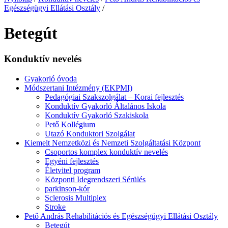
Egészségügyi Ellátási Osztály
/
Betegút
Konduktív nevelés
Gyakorló óvoda
Módszertani Intézmény (EKPMI)
Pedagógiai Szakszolgálat – Korai fejlesztés
Konduktív Gyakorló Általános Iskola
Konduktív Gyakorló Szakiskola
Pető Kollégium
Utazó Konduktori Szolgálat
Kiemelt Nemzetközi és Nemzeti Szolgáltatási Központ
Csoportos komplex konduktív nevelés
Egyéni fejlesztés
Életvitel program
Központi Idegrendszeri Sérülés
parkinson-kór
Sclerosis Multiplex
Stroke
Pető András Rehabilitációs és Egészségügyi Ellátási Osztály
Betegút