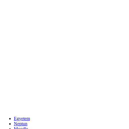
Egyetem
Neptun
Moodle