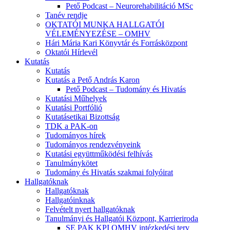
Pető Podcast – Neurorehabilitáció MSc
Tanév rendje
OKTATÓI MUNKA HALLGATÓI
VÉLEMÉNYEZÉSE – OMHV
Hári Mária Kari Könyvtár és Forrásközpont
Oktatói Hírlevél
Kutatás
Kutatás
Kutatás a Pető András Karon
Pető Podcast – Tudomány és Hivatás
Kutatási Műhelyek
Kutatási Portfólió
Kutatásetikai Bizottság
TDK a PAK-on
Tudományos hírek
Tudományos rendezvényeink
Kutatási együttműködési felhívás
Tanulmánykötet
Tudomány és Hivatás szakmai folyóirat
Hallgatóknak
Hallgatóknak
Hallgatóinknak
Felvételt nyert hallgatóknak
Tanulmányi és Hallgatói Központ, Karrieriroda
SE PAK KPI OMHV intézkedési terv