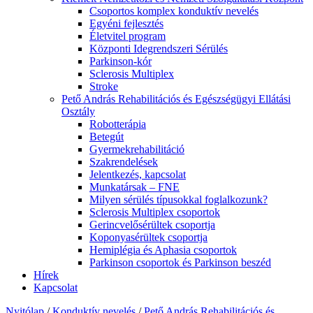
Csoportos komplex konduktív nevelés
Egyéni fejlesztés
Életvitel program
Központi Idegrendszeri Sérülés
Parkinson-kór
Sclerosis Multiplex
Stroke
Pető András Rehabilitációs és Egészségügyi Ellátási
Osztály
Robotterápia
Betegút
Gyermekrehabilitáció
Szakrendelések
Jelentkezés, kapcsolat
Munkatársak – FNE
Milyen sérülés típusokkal foglalkozunk?
Sclerosis Multiplex csoportok
Gerincvelősérültek csoportja
Koponyasérültek csoportja
Hemiplégia és Aphasia csoportok
Parkinson csoportok és Parkinson beszéd
Hírek
Kapcsolat
Nyitólap
/
Konduktív nevelés
/
Pető András Rehabilitációs és