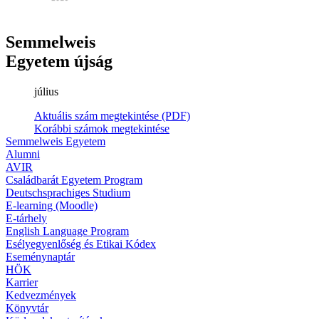
Semmelweis
Egyetem újság
július
Aktuális szám megtekintése (PDF)
Korábbi számok megtekintése
Semmelweis Egyetem
Alumni
AVIR
Családbarát Egyetem Program
Deutschsprachiges Studium
E-learning (Moodle)
E-tárhely
English Language Program
Esélyegyenlőség és Etikai Kódex
Eseménynaptár
HÖK
Karrier
Kedvezmények
Könyvtár