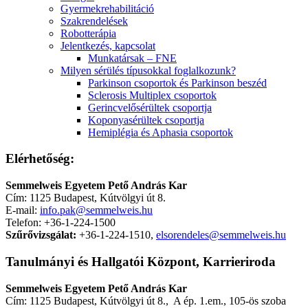
Gyermekrehabilitáció
Szakrendelések
Robotterápia
Jelentkezés, kapcsolat
Munkatársak – FNE
Milyen sérülés típusokkal foglalkozunk?
Parkinson csoportok és Parkinson beszéd
Sclerosis Multiplex csoportok
Gerincvelősérültek csoportja
Koponyasérültek csoportja
Hemiplégia és Aphasia csoportok
Elérhetőség:
Semmelweis Egyetem Pető András Kar
Cím: 1125 Budapest, Kútvölgyi út 8.
E-mail:
info.pak@semmelweis.hu
Telefon: +36-1-224-1500
Szűrővizsgálat:
+36-1-224-1510,
elsorendeles@semmelweis.hu
Tanulmányi és Hallgatói Központ, Karrieriroda
Semmelweis Egyetem
Pető András Kar
Cím: 1125 Budapest, Kútvölgyi út 8., A ép. 1.em., 105-ös szoba