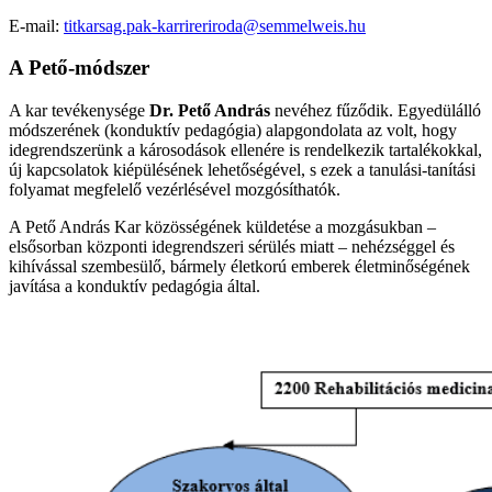
E-mail:
titkarsag.pak-karrireriroda@semmelweis.hu
A Pető-módszer
A kar tevékenysége
Dr. Pető András
nevéhez fűződik. Egyedülálló
módszerének (konduktív pedagógia) alapgondolata az volt, hogy
idegrendszerünk a károsodások ellenére is rendelkezik tartalékokkal,
új kapcsolatok kiépülésének lehetőségével, s ezek a tanulási-tanítási
folyamat megfelelő vezérlésével mozgósíthatók.
A Pető András Kar közösségének küldetése a mozgásukban –
elsősorban központi idegrendszeri sérülés miatt – nehézséggel és
kihívással szembesülő, bármely életkorú emberek életminőségének
javítása a konduktív pedagógia által.