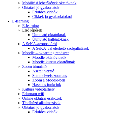
Mobilitási lehetőségek oktatóknak
Oktatási jó gyakorlatok
EduIdea videók
Cikkek jó gyakorlatokról
E-learning
E-learning
Első lépések
Útmutató oktatóknak
Útmutató hallgatóknak
A SeKA-azonosítóról
A SeKA-val elérhető szolgáltatások
Moodle – e-learning rendszer
Moodle oktatóvideók
Moodle kurzus oktatóknak
Zoom útmutató
Asztali verzió
Semmelweis.zoom.us
Zoom a Moodle-ben
Hasznos funkciók
Kaltura videótárhely
Eduroam wifi
Online oktatási eszközök
Tételhúzó alkalmazások
Oktatási jó gyakorlatok
EduIdea videók