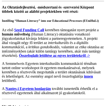
Az Oktatásfejlesztési, -módszertani és -szervezési Központ
többek között az alábbi projektekben vett részt:
Instilling “Human Literacy” into our Educational Processes (EUniHuLi)
Az első
Seed Funding Call
keretében támogatást nyert projekt a
humán műveltség
(Human Literacy) oktatására vonatkozó
jógyakorlatokat kívánja feltárni a partneregyetemeken. A projekt
által vizsgált négy fő terület az
interkulturális
és a
digitális
kommunikáció
, a
kritikus gondolkodás
, valamint az
etika
oktatása az
intézményekben (akár külön tantárgy keretében, akár más tantárgy
részeként).
Összefoglaló letöltése az egyes területekről ->
A Semmelweis Egyetem interkulturális kommunikáció témában
tartott online workshopot öt egyetem munkatársaival, melynek
keretében a résztvevők megvitatták a terület oktatásának kihívásait
és lehetőségeit. Az esemény angol nevű összefoglalója
innen
letölthető.
A
Nantes-i Egyetem honlapján
további ismertetők érhetők el a
résztvevő egyetemek által alkalmazott jó gyakorlatokról.