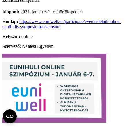
EUniHuLi szimpózium
Időpont:
2021. január 6-7. csütörtök-péntek
Honlap:
https://www.euniwell.eu/participate/events/detail/online-
eunihulis-symposium-of-closure
Helyszín:
online
Szervező:
Nantesi Egyetem