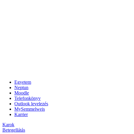
Egyetem
Neptun
Moodle
Telefonkönyv
Outlook levelezés
MySemmelweis
Karrier
Karok
Betegellátás