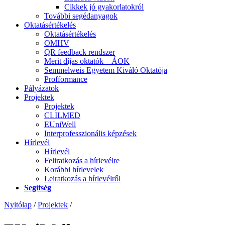
Cikkek jó gyakorlatokról
További segédanyagok
Oktatásértékelés
Oktatásértékelés
OMHV
QR feedback rendszer
Merit díjas oktatók – ÁOK
Semmelweis Egyetem Kiváló Oktatója
Profformance
Pályázatok
Projektek
Projektek
CLILMED
EUniWell
Interprofesszionális képzések
Hírlevél
Hírlevél
Feliratkozás a hírlevélre
Korábbi hírlevelek
Leiratkozás a hírlevélről
Segítség
Nyitólap
/
Projektek
/