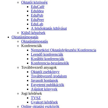
Oktatói közösség
EduCafé
EduIdea
EduPub
EduPeer
EduLab
A felsőoktatás kihívásai
Külső képzések
Oktatástámogatás
Oktatástámogatás
Konferenciák
Nemzetközi Oktatásfejlesztési Konferencia
Leendő konferenciák
Korábbi konferenciák
Konferencia-beszámolók
Továbbvezető anyagok
Oktatói zsebkönyv
Továbbvezető irodalom
Javasolt honlapok
Egyetemi publikációk
Ajánlott könyvek
Jogi kérdések
TVSZ
Gyakori kérdések
Online oktatási eszközök