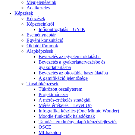
Megjelenéseink
Adatkezelés
Képzések
Képzések
Képzéseinkről
Időpontfoglalás – GYIK
Eseménynaptár
Egyéni konzultáció
Oktatói fórumok
Alapképzések
Bevezetés az egyetemi oktatásba
Bevezetés a gyakorlattervezésbe és
gyakorlattartásba
Bevezetés az okostábla használatába
A gamifikáció jelentősége
Továbbképzések
Tükrözött osztályterem
Projektmódszer
A mérés-értékelés stratégiái
Mérés-értékelés – Level-Up
Infografika készítés (One Minute Wonder)
Moodle-funkciók haladóknak
Tanulási eredmény alapú képzésfejlesztés
OSCE
MI-hakaton