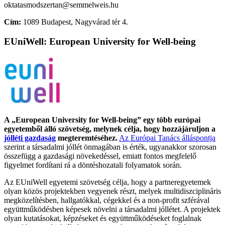
oktatasmodszertan@semmelweis.hu
Cím:
1089 Budapest, Nagyvárad tér 4.
EUniWell: European University for Well-being
A „European University for Well-being” egy több európai
egyetemből álló szövetség, melynek célja, hogy hozzájáruljon a
jólléti gazdaság
megteremtéséhez.
Az Európai Tanács álláspontja
szerint a társadalmi jóllét önmagában is érték, ugyanakkor szorosan
összefügg a gazdasági növekedéssel, emiatt fontos megfelelő
figyelmet fordítani rá a döntéshozatali folyamatok során.
Az EUniWell egyetemi szövetség célja, hogy a partneregyetemek
olyan közös projektekben vegyenek részt, melyek multidiszciplináris
megközelítésben, hallgatókkal, cégekkel és a non-profit szférával
együttműködésben képesek növelni a társadalmi jóllétet. A projektek
olyan kutatásokat, képzéseket és együttműködéseket foglalnak