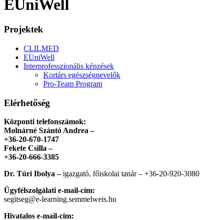
EUniWell
Projektek
CLILMED
EUniWell
Interprofesszionális képzések
Kortárs egészségnevelők
Pro-Team Program
Elérhetőség
Központi telefonszámok:
Molnárné Szántó Andrea –
+36-20-670-1747
Fekete Csilla –
+36-20-666-3385
Dr. Túri Ibolya –
igazgató, főiskolai tanár – +36-20-920-3080
Ügyfélszolgálati e-mail-cím:
segitseg@e-learning.semmelweis.hu
Hivatalos e-mail-cím: