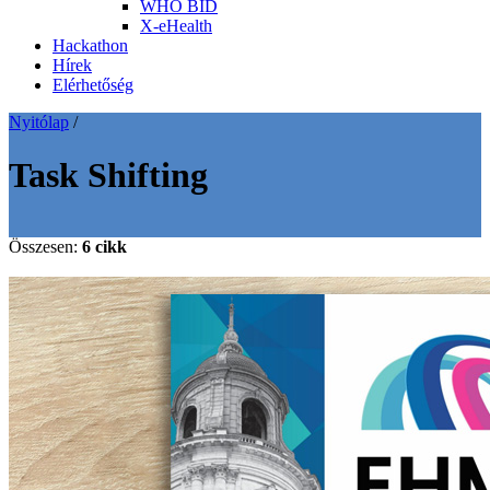
WHO BID
X-eHealth
Hackathon
Hírek
Elérhetőség
Nyitólap
/
Task Shifting
Összesen:
6 cikk