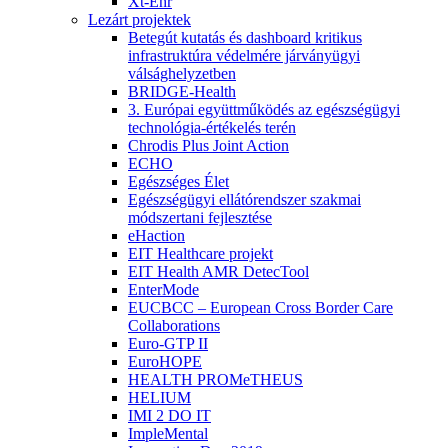
Xt-Ehr
Lezárt projektek
Betegút kutatás és dashboard kritikus
infrastruktúra védelmére járványügyi
válsághelyzetben
BRIDGE-Health
3. Európai együttműködés az egészségügyi
technológia-értékelés terén
Chrodis Plus Joint Action
ECHO
Egészséges Élet
Egészségügyi ellátórendszer szakmai
módszertani fejlesztése
eHaction
EIT Healthcare projekt
EIT Health AMR DetecTool
EnterMode
EUCBCC – European Cross Border Care
Collaborations
Euro-GTP II
EuroHOPE
HEALTH PROMeTHEUS
HELIUM
IMI 2 DO IT
ImpleMental