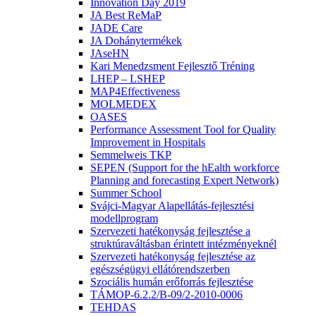
Innovation Day 2019
JA Best ReMaP
JADE Care
JA Dohánytermékek
JAseHN
Kari Menedzsment Fejlesztő Tréning
LHEP – LSHEP
MAP4Effectiveness
MOLMEDEX
OASES
Performance Assessment Tool for Quality
Improvement in Hospitals
Semmelweis TKP
SEPEN (Support for the hEalth workforce
Planning and forecasting Expert Network)
Summer School
Svájci-Magyar Alapellátás-fejlesztési
modellprogram
Szervezeti hatékonyság fejlesztése a
struktúraváltásban érintett intézményeknél
Szervezeti hatékonyság fejlesztése az
egészségügyi ellátórendszerben
Szociális humán erőforrás fejlesztése
TÁMOP-6.2.2/B-09/2-2010-0006
TEHDAS