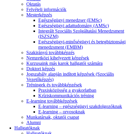
Oktatás
Felvételi információk
Mesterképzés
Egészségügyi menedzser (EMSc)
Egészségügyi adattudomány (AMSc)
Integrált Szociális Szolgáltatási Menedzsment
(ISZSZM)
Egészségügyi-minőségügyi és betegbiztonsági
menedzsment (EMBM)
Szakirányú továbbképzés
Nemzetközi kihelyezett képzések
Kurzusaink más karok hallgatói számára
Doktori képzés
Jogszabály alapján indított képzések (Szociális
Vezetőképzés)
Tréningek és továbbképzések
Praxisközösség a gyakorlatban
Kríziskommunikációs tréning
E-learning továbbképzések
E-learning – egészségügyi szakdolgozóknak
E-learning – orvosoknak
Munkatársak, oktatói csapat
Alumni
Hallgatóknak
Hallgatóknak