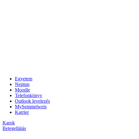
Egyetem
Neptun
Moodle
Telefonkönyv
Outlook levelezés
MySemmelweis
Karrier
Karok
Betegellátás