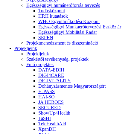
Egészségügyi humánerőforrás-tervezés
Tudásközpont
HRH kutatások
WHO Együttműködési Központ
Egészségügyi Munkaerőtervezési Eszköztár
Egészségügyi Mobilitási Radar
SEPEN
Projektmenedzsment és disszemináció
Projektjeink
Projektjeink
Szakértői tevékenység, projektek
Futó projektek
DATA-EDIH
DIGI4CARE
DIGIVITALITY
Dohányzásmentes Magyarországért
H-PASS
HAI-SO
JA HEROES
SECURED
ShowUp4Health
TaSHI
TeleHealthAid
XpanDH