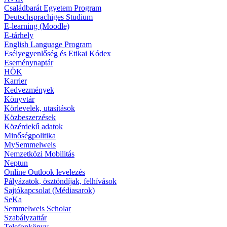
Családbarát Egyetem Program
Deutschsprachiges Studium
E-learning (Moodle)
E-tárhely
English Language Program
Esélyegyenlőség és Etikai Kódex
Eseménynaptár
HÖK
Karrier
Kedvezmények
Könyvtár
Körlevelek, utasítások
Közbeszerzések
Közérdekű adatok
Minőségpolitika
MySemmelweis
Nemzetközi Mobilitás
Neptun
Online Outlook levelezés
Pályázatok, ösztöndíjak, felhívások
Sajtókapcsolat (Médiasarok)
SeKa
Semmelweis Scholar
Szabályzattár
Telefonkönyv