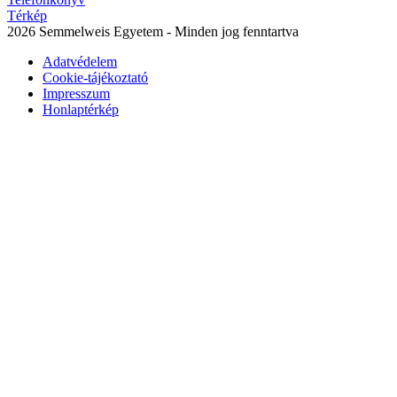
Térkép
2026 Semmelweis Egyetem - Minden jog fenntartva
Adatvédelem
Cookie-tájékoztató
Impresszum
Honlaptérkép