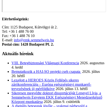
Elérhetőségeink:
Cím: 1125 Budapest, Kútvölgyi út 2.
Tel: +36 1 488 76 00
Fax: +36 1 488 76 10
E-mail:
info@emk.semmelweis.hu
Postai cím: 1428 Budapest Pf. 2.
Aktuális híreink
VIII. Betegbiztonsági Világnapi Konferencia
2026. augusztus
4. kedd
Bemutatkozik a HAI-SO projekt cseh csapata
2026. július
20. hétfő
Lezajlott a HEROES Közös Fellépés sikeres
zárókonferenciája – Európa egészségügyi munkaerő-
tervezésének új mérföldköve
2026. július 13. hétfő
Sikeresen megvédte doktori disszertációját Lengyel Lívia, a
Semmelweis Egyetem EKK Egészségügyi Menedzserképző
Központ munkatársa
2026. július 9. csütörtök
A digitális betegutak jövője – szakmai párbeszéd a