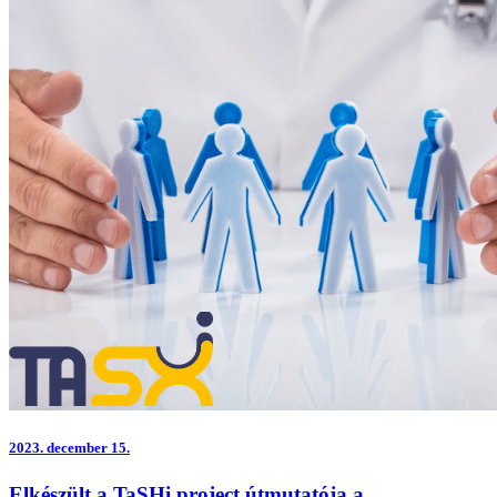
2023.
december 15.
Elkészült a TaSHi project útmutatója a