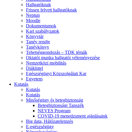
Hallgatóknak
Frissen felvett hallgatóknak
Neptun
Moodle
Dokumentumok
Kari szabályzatok
Könyvtár
Tanév rendje
Tanévkönyv
Tehetséggondozás – TDK témák
Oktatói munka hallgatói véleményezése
Nemzetközi mobilitás
Diákhitel
Egészségügyi Közszolgálati Kar
Egyetem
Kutatás
Kutatás
Kutatás
Minőségügy és betegbiztonság
Betegbiztonsági Tanszék
NEVES Program
COVID-19 menedzsment ajánlásaink
Big data, Hálózatelemzés
E-egészségügy
Népegészségügy