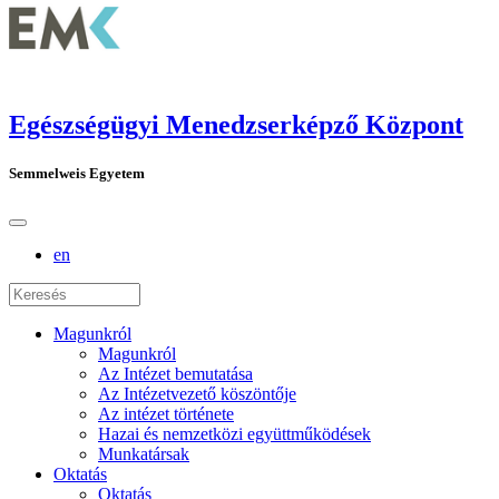
Egészségügyi Menedzserképző Központ
Semmelweis Egyetem
en
Magunkról
Magunkról
Az Intézet bemutatása
Az Intézetvezető köszöntője
Az intézet története
Hazai és nemzetközi együttműködések
Munkatársak
Oktatás
Oktatás