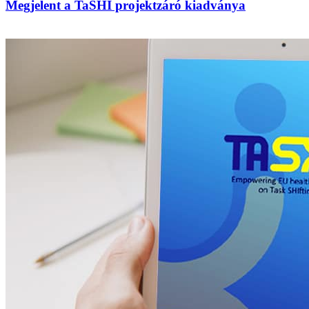
Megjelent a TaSHI projektzáró kiadványa