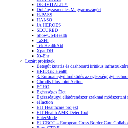
DIGIVITALITY
Dohányzásmentes Magyarországért
H-PASS
HAI-SO
JA HEROES
SECURED
ShowUp4Health
TaSHI
TeleHealthAid
XpanDH
Xt-Ehr
Lezárt projektek
Betegút kutatás és dashboard kritikus infrastruktú
BRIDGE-Health
3. Európai együttműködés az egészségügyi technoló
Chrodis Plus Joint Action
ECHO
Egészséges Élet
Egészségügyi ellátórendszer szakmai módszertani f
eHaction
EIT Healthcare projekt
EIT Health AMR DetecTool
EnterMode
EUCBCC – European Cross Border Care Collabor
Euro-GTP II