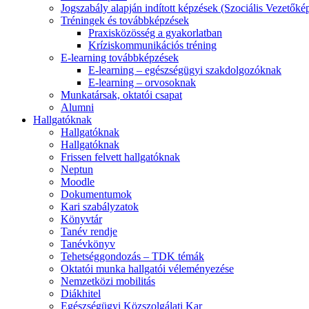
Jogszabály alapján indított képzések (Szociális Vezetőké
Tréningek és továbbképzések
Praxisközösség a gyakorlatban
Kríziskommunikációs tréning
E-learning továbbképzések
E-learning – egészségügyi szakdolgozóknak
E-learning – orvosoknak
Munkatársak, oktatói csapat
Alumni
Hallgatóknak
Hallgatóknak
Hallgatóknak
Frissen felvett hallgatóknak
Neptun
Moodle
Dokumentumok
Kari szabályzatok
Könyvtár
Tanév rendje
Tanévkönyv
Tehetséggondozás – TDK témák
Oktatói munka hallgatói véleményezése
Nemzetközi mobilitás
Diákhitel
Egészségügyi Közszolgálati Kar