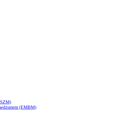
SZSZM)
menedzsment (EMBM)