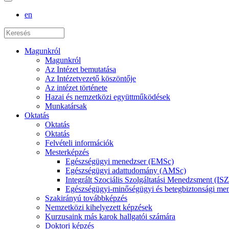
en
Magunkról
Magunkról
Az Intézet bemutatása
Az Intézetvezető köszöntője
Az intézet története
Hazai és nemzetközi együttműködések
Munkatársak
Oktatás
Oktatás
Oktatás
Felvételi információk
Mesterképzés
Egészségügyi menedzser (EMSc)
Egészségügyi adattudomány (AMSc)
Integrált Szociális Szolgáltatási Menedzsment (I
Egészségügyi-minőségügyi és betegbiztonsági 
Szakirányú továbbképzés
Nemzetközi kihelyezett képzések
Kurzusaink más karok hallgatói számára
Doktori képzés