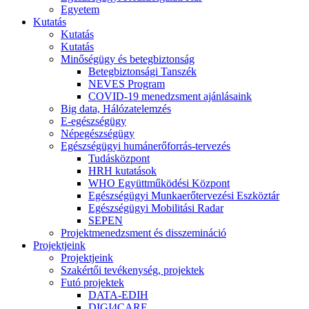
Egyetem
Kutatás
Kutatás
Kutatás
Minőségügy és betegbiztonság
Betegbiztonsági Tanszék
NEVES Program
COVID-19 menedzsment ajánlásaink
Big data, Hálózatelemzés
E-egészségügy
Népegészségügy
Egészségügyi humánerőforrás-tervezés
Tudásközpont
HRH kutatások
WHO Együttműködési Központ
Egészségügyi Munkaerőtervezési Eszköztár
Egészségügyi Mobilitási Radar
SEPEN
Projektmenedzsment és disszemináció
Projektjeink
Projektjeink
Szakértői tevékenység, projektek
Futó projektek
DATA-EDIH
DIGI4CARE