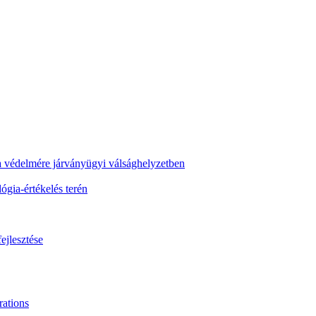
ra védelmére járványügyi válsághelyzetben
gia-értékelés terén
ejlesztése
ations