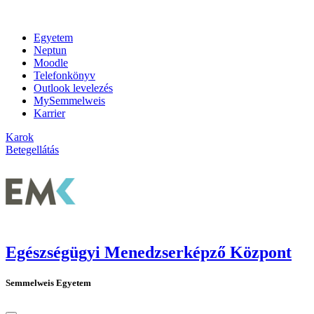
Egyetem
Neptun
Moodle
Telefonkönyv
Outlook levelezés
MySemmelweis
Karrier
Karok
Betegellátás
Egészségügyi Menedzserképző Központ
Semmelweis Egyetem