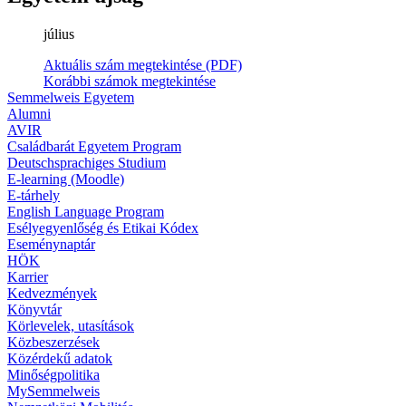
július
Aktuális szám megtekintése (PDF)
Korábbi számok megtekintése
Semmelweis Egyetem
Alumni
AVIR
Családbarát Egyetem Program
Deutschsprachiges Studium
E-learning (Moodle)
E-tárhely
English Language Program
Esélyegyenlőség és Etikai Kódex
Eseménynaptár
HÖK
Karrier
Kedvezmények
Könyvtár
Körlevelek, utasítások
Közbeszerzések
Közérdekű adatok
Minőségpolitika
MySemmelweis