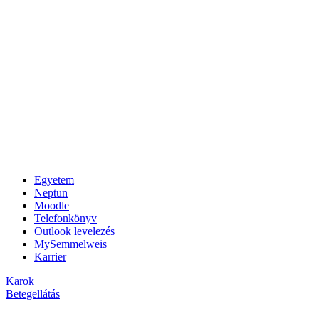
Egyetem
Neptun
Moodle
Telefonkönyv
Outlook levelezés
MySemmelweis
Karrier
Karok
Betegellátás