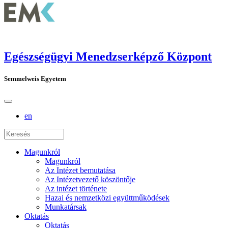
Egészségügyi Menedzserképző Központ
Semmelweis Egyetem
en
Magunkról
Magunkról
Az Intézet bemutatása
Az Intézetvezető köszöntője
Az intézet története
Hazai és nemzetközi együttműködések
Munkatársak
Oktatás
Oktatás