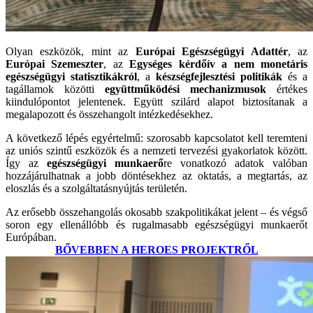
Olyan eszközök, mint az
Európai Egészségügyi Adattér
, az
Európai Szemeszter
, az
Egységes kérdőív a nem monetáris
egészségügyi statisztikákról
, a
készségfejlesztési politikák
és a
tagállamok közötti
együttműködési mechanizmusok
értékes
kiindulópontot jelentenek. Együtt szilárd alapot biztosítanak a
megalapozott és összehangolt intézkedésekhez.
A következő lépés egyértelmű: szorosabb kapcsolatot kell teremteni
az uniós szintű eszközök és a nemzeti tervezési gyakorlatok között.
Így az
egészségügyi munkaerő
re vonatkozó adatok valóban
hozzájárulhatnak a jobb döntésekhez az oktatás, a megtartás, az
eloszlás és a szolgáltatásnyújtás területén.
Az erősebb összehangolás okosabb szakpolitikákat jelent – és végső
soron egy ellenállóbb és rugalmasabb egészségügyi munkaerőt
Európában.
BŐVEBBEN A HEROES PROJEKTRŐL