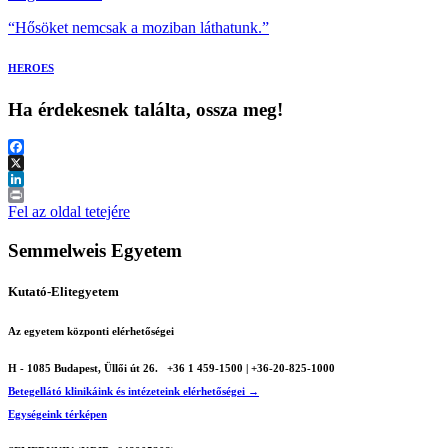
“Hősöket nemcsak a moziban láthatunk.”
HEROES
Ha érdekesnek találta, ossza meg!
Facebook
X
LinkedIn
Print
Fel az oldal tetejére
Semmelweis Egyetem
Kutató-Elitegyetem
Az egyetem központi elérhetőségei
H - 1085 Budapest, Üllői út 26.
+36 1 459-1500 | +36-20-825-1000
Betegellátó klinikáink és intézeteink elérhetőségei →
Egységeink térképen