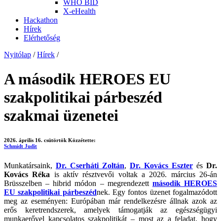
WHO BID
X-eHealth
Hackathon
Hírek
Elérhetőség
Nyitólap
/
Hírek
/
A második HEROES EU
szakpolitikai párbeszéd
szakmai üzenetei
2026. április 16. csütörtök
Közzétette:
Schmidt Judit
Munkatársaink,
Dr. Cserháti Zoltán
,
Dr. Kovács Eszter
és
Dr.
Kovács Réka
is aktív résztvevői voltak a 2026. március 26-án
Brüsszelben – hibrid módon – megrendezett
második HEROES
EU szakpolitikai párbeszéd
nek. Egy fontos üzenet fogalmazódott
meg az eseményen: Európában már rendelkezésre állnak azok az
erős keretrendszerek, amelyek támogatják az egészségügyi
munkaerővel kapcsolatos szakpolitikát – most az a feladat, hogy