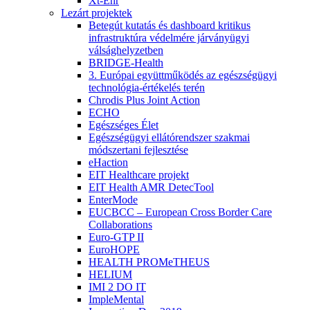
Xt-Ehr
Lezárt projektek
Betegút kutatás és dashboard kritikus
infrastruktúra védelmére járványügyi
válsághelyzetben
BRIDGE-Health
3. Európai együttműködés az egészségügyi
technológia-értékelés terén
Chrodis Plus Joint Action
ECHO
Egészséges Élet
Egészségügyi ellátórendszer szakmai
módszertani fejlesztése
eHaction
EIT Healthcare projekt
EIT Health AMR DetecTool
EnterMode
EUCBCC – European Cross Border Care
Collaborations
Euro-GTP II
EuroHOPE
HEALTH PROMeTHEUS
HELIUM
IMI 2 DO IT
ImpleMental