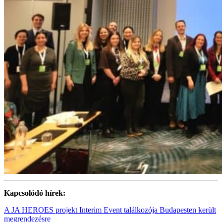
Kapcsolódó hírek:
A JA HEROES projekt Interim Event találkozója Budapesten került
megrendezésre