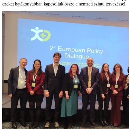
ezeket hatékonyabban kapcsoljuk össze a nemzeti szintű tervezéssel.