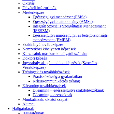
Oktatás
Felvételi információk
Mesterképzés
Egészségügyi menedzser (EMSc)
Egészségügyi adattudomány (AMSc)
Integrált Szociális Szolgáltatási Menedzsment
(ISZSZM)
Egészségügyi-minőségügyi és betegbiztonsági
menedzsment (EMBM)
Szakirányú továbbképzés
Nemzetközi kihelyezett képzések
Kurzusaink más karok hallgatói számára
Doktori képzés
Jogszabály alapján indított képzések (Szociális
Vezetőképzés)
Tréningek és továbbképzések
Praxisközösség a gyakorlatban
Kríziskommunikációs tréning
E-learning továbbképzések
E-learning – egészségügyi szakdolgozóknak
E-learning – orvosoknak
Munkatársak, oktatói csapat
Alumni
Hallgatóknak
Hallgatóknak