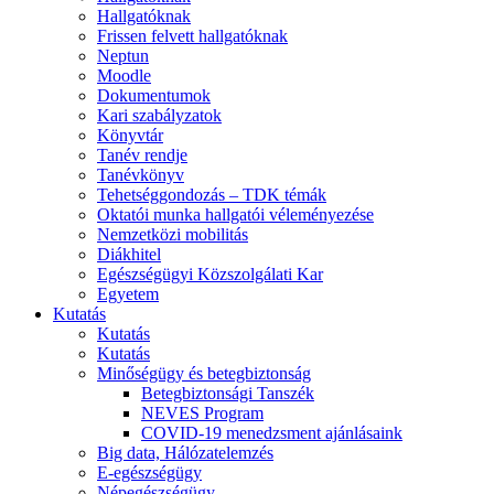
Hallgatóknak
Frissen felvett hallgatóknak
Neptun
Moodle
Dokumentumok
Kari szabályzatok
Könyvtár
Tanév rendje
Tanévkönyv
Tehetséggondozás – TDK témák
Oktatói munka hallgatói véleményezése
Nemzetközi mobilitás
Diákhitel
Egészségügyi Közszolgálati Kar
Egyetem
Kutatás
Kutatás
Kutatás
Minőségügy és betegbiztonság
Betegbiztonsági Tanszék
NEVES Program
COVID-19 menedzsment ajánlásaink
Big data, Hálózatelemzés
E-egészségügy
Népegészségügy