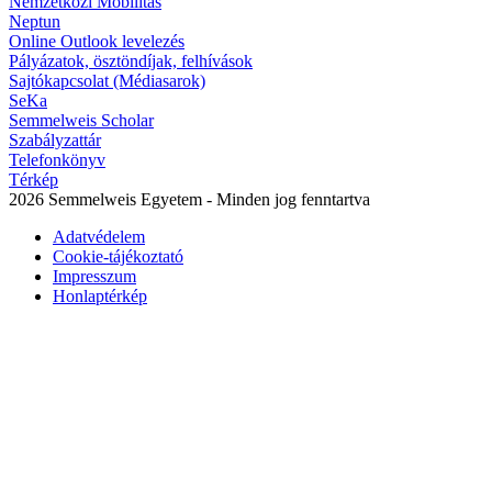
Nemzetközi Mobilitás
Neptun
Online Outlook levelezés
Pályázatok, ösztöndíjak, felhívások
Sajtókapcsolat (Médiasarok)
SeKa
Semmelweis Scholar
Szabályzattár
Telefonkönyv
Térkép
2026 Semmelweis Egyetem - Minden jog fenntartva
Adatvédelem
Cookie-tájékoztató
Impresszum
Honlaptérkép