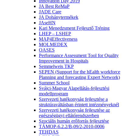
Innovation Day 2019
JA Best ReMaP
JADE Care
JA Dohánytermékek
JAseHN
Kari Menedzsment Fejlesztő Tréning
LHEP – LSHEP
MAP4Effectiveness
MOLMEDEX
OASES
Performance Assessment Tool for Quality
Improvement in Hospitals
Semmelweis TKP
SEPEN (Support for the hEalth workforce
Planning and forecasting Expert Network)
Summer School
Svájci-Magyar Alapellátás-fejlesztési
modellprogram
Szervezeti hatékonyság fejlesztése a
struktúraváltásban érintett intézményeknél
Szervezeti hatékonyság fejlesztése az
egészségügyi ellátórendszerben
Szociális humán erőforrás fejlesztése
TÁMOP-6.2.2/B-09/2-2010-0006
TEHDAS