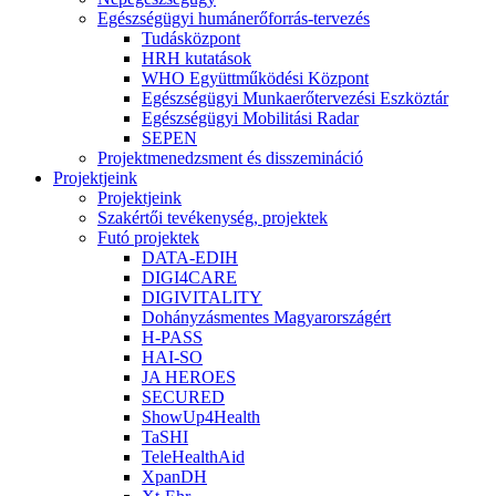
Egészségügyi humánerőforrás-tervezés
Tudásközpont
HRH kutatások
WHO Együttműködési Központ
Egészségügyi Munkaerőtervezési Eszköztár
Egészségügyi Mobilitási Radar
SEPEN
Projektmenedzsment és disszemináció
Projektjeink
Projektjeink
Szakértői tevékenység, projektek
Futó projektek
DATA-EDIH
DIGI4CARE
DIGIVITALITY
Dohányzásmentes Magyarországért
H-PASS
HAI-SO
JA HEROES
SECURED
ShowUp4Health
TaSHI
TeleHealthAid
XpanDH