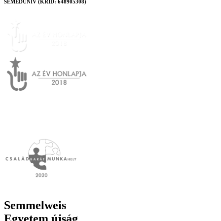
SEMEDUNIV (KRID: 648905308)
Semmelweis
Egyetem újság