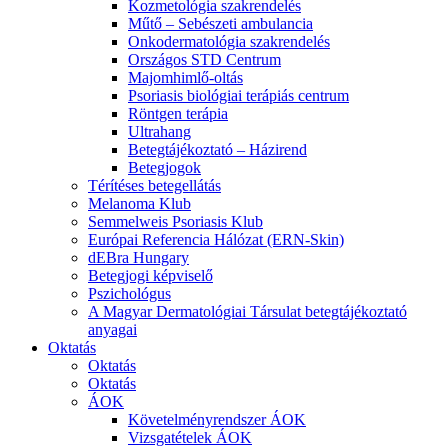
Kozmetológia szakrendelés
Műtő – Sebészeti ambulancia
Onkodermatológia szakrendelés
Országos STD Centrum
Majomhimlő-oltás
Psoriasis biológiai terápiás centrum
Röntgen terápia
Ultrahang
Betegtájékoztató – Házirend
Betegjogok
Térítéses betegellátás
Melanoma Klub
Semmelweis Psoriasis Klub
Európai Referencia Hálózat (ERN-Skin)
dEBra Hungary
Betegjogi képviselő
Pszichológus
A Magyar Dermatológiai Társulat betegtájékoztató
anyagai
Oktatás
Oktatás
Oktatás
ÁOK
Követelményrendszer ÁOK
Vizsgatételek ÁOK