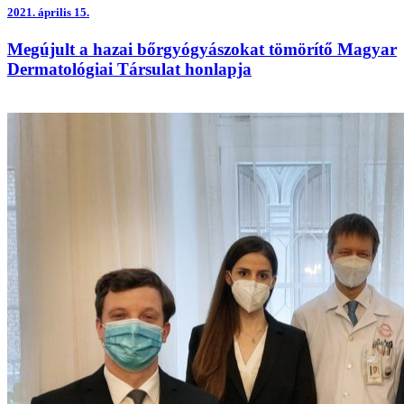
2021.
április 15.
Megújult a hazai bőrgyógyászokat tömörítő Magyar
Dermatológiai Társulat honlapja