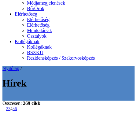
Médiamegjelenések
BőrŐrök
Elérhetőség
Elérhetőség
Elérhetőség
Munkatársak
Osztályok
Kollégáknak
Kollégáknak
BSZKÜ
Rezidensképzés / Szakorvosképzés
Nyitólap
/
Hírek
Összesen:
269 cikk
...
2
3
4
5
6
...