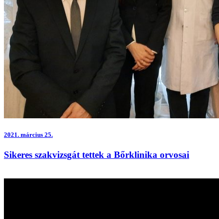
2021.
március 25.
Sikeres szakvizsgát tettek a Bőrklinika orvosai