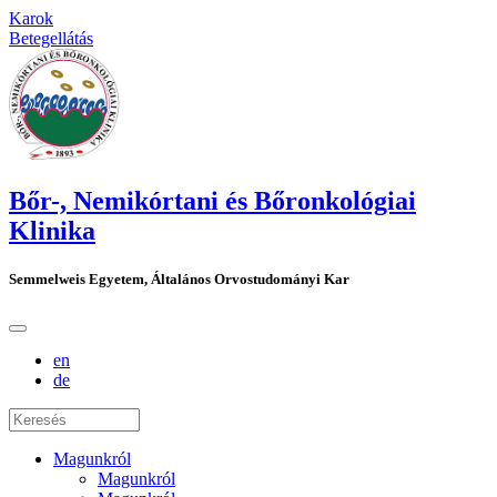
Karok
Betegellátás
Bőr-, Nemikórtani és Bőronkológiai
Klinika
Semmelweis Egyetem, Általános Orvostudományi Kar
en
de
Magunkról
Magunkról