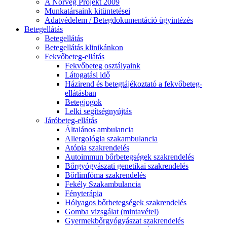
A Norvég Projekt 2009
Munkatársaink kitüntetései
Adatvédelem / Betegdokumentáció ügyintézés
Betegellátás
Betegellátás
Betegellátás klinikánkon
Fekvőbeteg-ellátás
Fekvőbeteg osztályaink
Látogatási idő
Házirend és betegtájékoztató a fekvőbeteg-
ellátásban
Betegjogok
Lelki segítségnyújtás
Járóbeteg-ellátás
Általános ambulancia
Allergológia szakambulancia
Atópia szakrendelés
Autoimmun bőrbetegségek szakrendelés
Bőrgyógyászati genetikai szakrendelés
Bőrlimfóma szakrendelés
Fekély Szakambulancia
Fényterápia
Hólyagos bőrbetegségek szakrendelés
Gomba vizsgálat (mintavétel)
Gyermekbőrgyógyászat szakrendelés