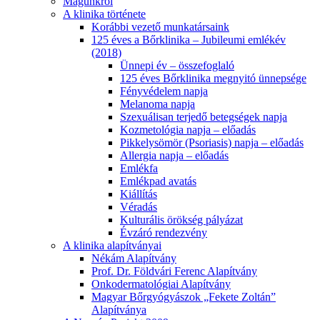
Magunkról
A klinika története
Korábbi vezető munkatársaink
125 éves a Bőrklinika – Jubileumi emlékév
(2018)
Ünnepi év – összefoglaló
125 éves Bőrklinika megnyitó ünnepsége
Fényvédelem napja
Melanoma napja
Szexuálisan terjedő betegségek napja
Kozmetológia napja – előadás
Pikkelysömör (Psoriasis) napja – előadás
Allergia napja – előadás
Emlékfa
Emlékpad avatás
Kiállítás
Véradás
Kulturális örökség pályázat
Évzáró rendezvény
A klinika alapítványai
Nékám Alapítvány
Prof. Dr. Földvári Ferenc Alapítvány
Onkodermatológiai Alapítvány
Magyar Bőrgyógyászok „Fekete Zoltán”
Alapítványa