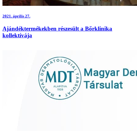
2021.
április 27.
Ajándéktermékekben részesült a Bőrklinika
kollektívája