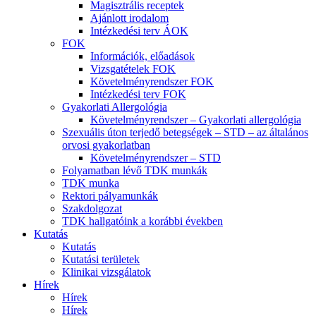
Magisztrális receptek
Ajánlott irodalom
Intézkedési terv ÁOK
FOK
Információk, előadások
Vizsgatételek FOK
Követelményrendszer FOK
Intézkedési terv FOK
Gyakorlati Allergológia
Követelményrendszer – Gyakorlati allergológia
Szexuális úton terjedő betegségek – STD – az általános
orvosi gyakorlatban
Követelményrendszer – STD
Folyamatban lévő TDK munkák
TDK munka
Rektori pályamunkák
Szakdolgozat
TDK hallgatóink a korábbi években
Kutatás
Kutatás
Kutatási területek
Klinikai vizsgálatok
Hírek
Hírek
Hírek