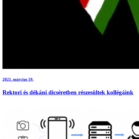
2021.
március 19.
Rektori és dékáni dicséretben részesültek kollégáink