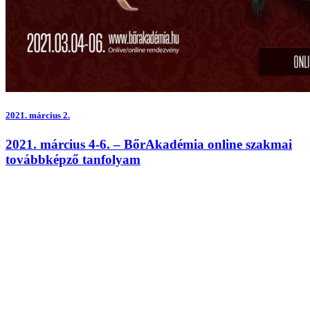
2021.
március 2.
2021. március 4-6. – BőrAkadémia online szakmai
továbbképző tanfolyam