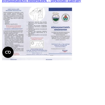
Bőrdaganatokról mindenkinek – tájékoztató kiadvány