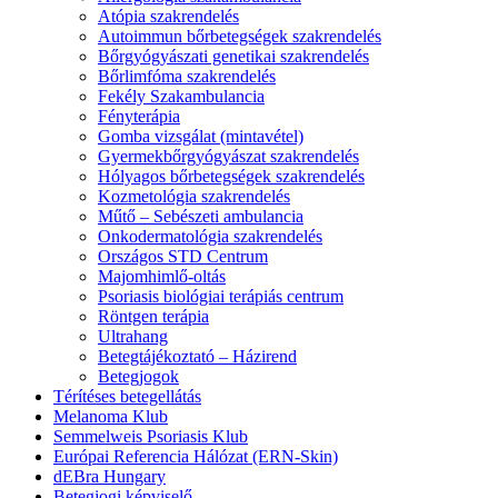
Atópia szakrendelés
Autoimmun bőrbetegségek szakrendelés
Bőrgyógyászati genetikai szakrendelés
Bőrlimfóma szakrendelés
Fekély Szakambulancia
Fényterápia
Gomba vizsgálat (mintavétel)
Gyermekbőrgyógyászat szakrendelés
Hólyagos bőrbetegségek szakrendelés
Kozmetológia szakrendelés
Műtő – Sebészeti ambulancia
Onkodermatológia szakrendelés
Országos STD Centrum
Majomhimlő-oltás
Psoriasis biológiai terápiás centrum
Röntgen terápia
Ultrahang
Betegtájékoztató – Házirend
Betegjogok
Térítéses betegellátás
Melanoma Klub
Semmelweis Psoriasis Klub
Európai Referencia Hálózat (ERN-Skin)
dEBra Hungary
Betegjogi képviselő