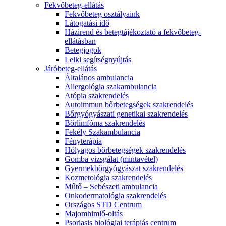
Fekvőbeteg-ellátás
Fekvőbeteg osztályaink
Látogatási idő
Házirend és betegtájékoztató a fekvőbeteg-
ellátásban
Betegjogok
Lelki segítségnyújtás
Járóbeteg-ellátás
Általános ambulancia
Allergológia szakambulancia
Atópia szakrendelés
Autoimmun bőrbetegségek szakrendelés
Bőrgyógyászati genetikai szakrendelés
Bőrlimfóma szakrendelés
Fekély Szakambulancia
Fényterápia
Hólyagos bőrbetegségek szakrendelés
Gomba vizsgálat (mintavétel)
Gyermekbőrgyógyászat szakrendelés
Kozmetológia szakrendelés
Műtő – Sebészeti ambulancia
Onkodermatológia szakrendelés
Országos STD Centrum
Majomhimlő-oltás
Psoriasis biológiai terápiás centrum