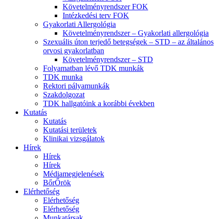
Követelményrendszer FOK
Intézkedési terv FOK
Gyakorlati Allergológia
Követelményrendszer – Gyakorlati allergológia
Szexuális úton terjedő betegségek – STD – az általános
orvosi gyakorlatban
Követelményrendszer – STD
Folyamatban lévő TDK munkák
TDK munka
Rektori pályamunkák
Szakdolgozat
TDK hallgatóink a korábbi években
Kutatás
Kutatás
Kutatási területek
Klinikai vizsgálatok
Hírek
Hírek
Hírek
Médiamegjelenések
BőrŐrök
Elérhetőség
Elérhetőség
Elérhetőség
Munkatársak