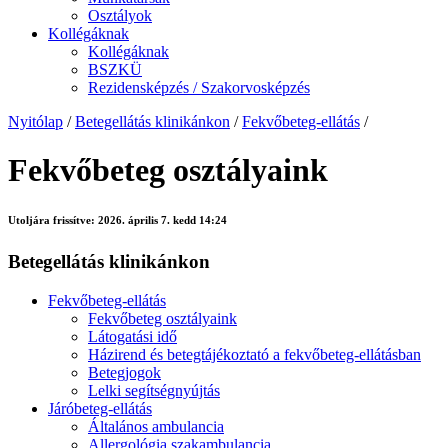
Osztályok
Kollégáknak
Kollégáknak
BSZKÜ
Rezidensképzés / Szakorvosképzés
Nyitólap
/
Betegellátás klinikánkon
/
Fekvőbeteg-ellátás
/
Fekvőbeteg osztályaink
Utoljára frissítve:
2026. április 7. kedd 14:24
Betegellátás klinikánkon
Fekvőbeteg-ellátás
Fekvőbeteg osztályaink
Látogatási idő
Házirend és betegtájékoztató a fekvőbeteg-ellátásban
Betegjogok
Lelki segítségnyújtás
Járóbeteg-ellátás
Általános ambulancia
Allergológia szakambulancia