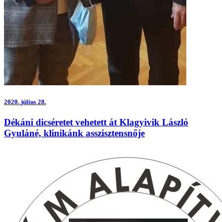
2020.
július 28.
Dékáni dicséretet vehetett át Klagyivik László
Gyuláné, klinikánk asszisztensnője