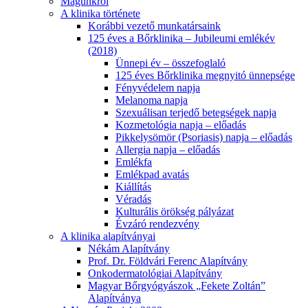
Magunkról
A klinika története
Korábbi vezető munkatársaink
125 éves a Bőrklinika – Jubileumi emlékév
(2018)
Ünnepi év – összefoglaló
125 éves Bőrklinika megnyitó ünnepsége
Fényvédelem napja
Melanoma napja
Szexuálisan terjedő betegségek napja
Kozmetológia napja – előadás
Pikkelysömör (Psoriasis) napja – előadás
Allergia napja – előadás
Emlékfa
Emlékpad avatás
Kiállítás
Véradás
Kulturális örökség pályázat
Évzáró rendezvény
A klinika alapítványai
Nékám Alapítvány
Prof. Dr. Földvári Ferenc Alapítvány
Onkodermatológiai Alapítvány
Magyar Bőrgyógyászok „Fekete Zoltán”
Alapítványa