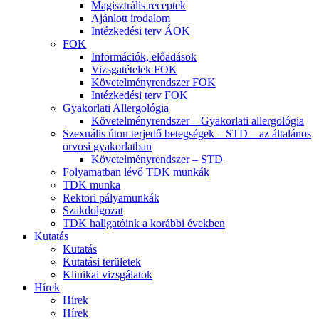
Magisztrális receptek
Ajánlott irodalom
Intézkedési terv ÁOK
FOK
Információk, előadások
Vizsgatételek FOK
Követelményrendszer FOK
Intézkedési terv FOK
Gyakorlati Allergológia
Követelményrendszer – Gyakorlati allergológia
Szexuális úton terjedő betegségek – STD – az általános
orvosi gyakorlatban
Követelményrendszer – STD
Folyamatban lévő TDK munkák
TDK munka
Rektori pályamunkák
Szakdolgozat
TDK hallgatóink a korábbi években
Kutatás
Kutatás
Kutatási területek
Klinikai vizsgálatok
Hírek
Hírek
Hírek