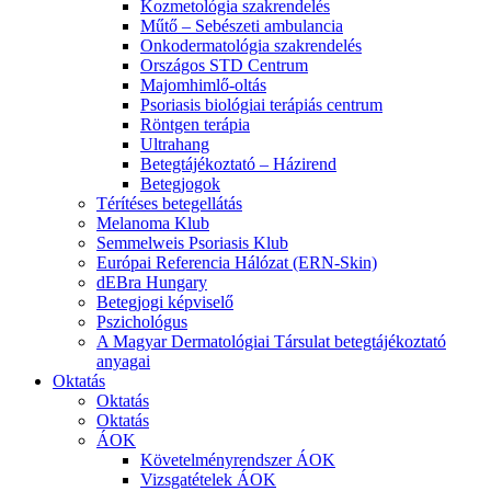
Kozmetológia szakrendelés
Műtő – Sebészeti ambulancia
Onkodermatológia szakrendelés
Országos STD Centrum
Majomhimlő-oltás
Psoriasis biológiai terápiás centrum
Röntgen terápia
Ultrahang
Betegtájékoztató – Házirend
Betegjogok
Térítéses betegellátás
Melanoma Klub
Semmelweis Psoriasis Klub
Európai Referencia Hálózat (ERN-Skin)
dEBra Hungary
Betegjogi képviselő
Pszichológus
A Magyar Dermatológiai Társulat betegtájékoztató
anyagai
Oktatás
Oktatás
Oktatás
ÁOK
Követelményrendszer ÁOK
Vizsgatételek ÁOK