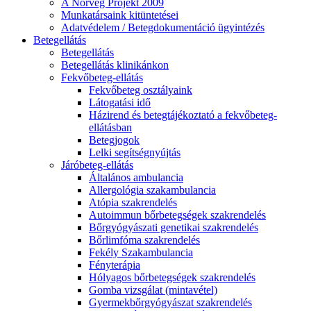
A Norvég Projekt 2009
Munkatársaink kitüntetései
Adatvédelem / Betegdokumentáció ügyintézés
Betegellátás
Betegellátás
Betegellátás klinikánkon
Fekvőbeteg-ellátás
Fekvőbeteg osztályaink
Látogatási idő
Házirend és betegtájékoztató a fekvőbeteg-
ellátásban
Betegjogok
Lelki segítségnyújtás
Járóbeteg-ellátás
Általános ambulancia
Allergológia szakambulancia
Atópia szakrendelés
Autoimmun bőrbetegségek szakrendelés
Bőrgyógyászati genetikai szakrendelés
Bőrlimfóma szakrendelés
Fekély Szakambulancia
Fényterápia
Hólyagos bőrbetegségek szakrendelés
Gomba vizsgálat (mintavétel)
Gyermekbőrgyógyászat szakrendelés