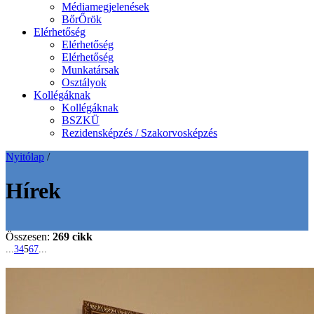
Médiamegjelenések
BőrŐrök
Elérhetőség
Elérhetőség
Elérhetőség
Munkatársak
Osztályok
Kollégáknak
Kollégáknak
BSZKÜ
Rezidensképzés / Szakorvosképzés
Nyitólap
/
Hírek
Összesen:
269 cikk
...
3
4
5
6
7
...