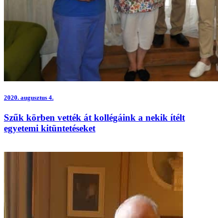
2020.
augusztus 4.
Szűk körben vették át kollégáink a nekik ítélt
egyetemi kitüntetéseket