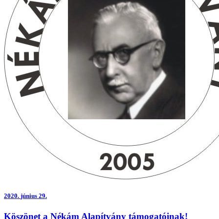
2020.
június 29.
Köszönet a Nékám Alapítvány támogatóinak!