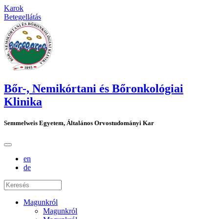
Karok
Betegellátás
Bőr-, Nemikórtani és Bőronkológiai
Klinika
Semmelweis Egyetem, Általános Orvostudományi Kar
en
de
Magunkról
Magunkról