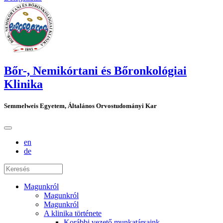
Bőr-, Nemikórtani és Bőronkológiai
Klinika
Semmelweis Egyetem, Általános Orvostudományi Kar
en
de
Magunkról
Magunkról
Magunkról
A klinika története
Korábbi vezető munkatársaink