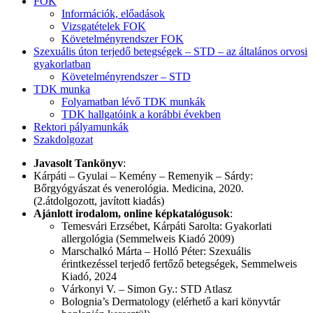
FOK
Információk, előadások
Vizsgatételek FOK
Követelményrendszer FOK
Szexuális úton terjedő betegségek – STD – az általános orvosi
gyakorlatban
Követelményrendszer – STD
TDK munka
Folyamatban lévő TDK munkák
TDK hallgatóink a korábbi években
Rektori pályamunkák
Szakdolgozat
Javasolt Tankönyv
:
Kárpáti – Gyulai – Kemény – Remenyik – Sárdy:
Bőrgyógyászat és venerológia. Medicina, 2020.
(2.átdolgozott, javított kiadás)
Ajánlott irodalom, online képkatalógusok
:
Temesvári Erzsébet, Kárpáti Sarolta: Gyakorlati
allergológia (Semmelweis Kiadó 2009)
Marschalkó Márta – Holló Péter: Szexuális
érintkezéssel terjedő fertőző betegségek, Semmelweis
Kiadó, 2024
Várkonyi V. – Simon Gy.: STD Atlasz
Bolognia’s Dermatology (elérhető a kari könyvtár