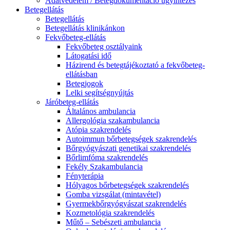
Adatvédelem / Betegdokumentáció ügyintézés
Betegellátás
Betegellátás
Betegellátás klinikánkon
Fekvőbeteg-ellátás
Fekvőbeteg osztályaink
Látogatási idő
Házirend és betegtájékoztató a fekvőbeteg-
ellátásban
Betegjogok
Lelki segítségnyújtás
Járóbeteg-ellátás
Általános ambulancia
Allergológia szakambulancia
Atópia szakrendelés
Autoimmun bőrbetegségek szakrendelés
Bőrgyógyászati genetikai szakrendelés
Bőrlimfóma szakrendelés
Fekély Szakambulancia
Fényterápia
Hólyagos bőrbetegségek szakrendelés
Gomba vizsgálat (mintavétel)
Gyermekbőrgyógyászat szakrendelés
Kozmetológia szakrendelés
Műtő – Sebészeti ambulancia