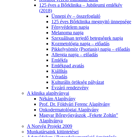
125 éves a Bőrklinika – Jubileumi emlékév
(2018)
Ünnepi év – összefoglaló
125 éves Bőrklinika megnyitó ünnepsége
Fényvédelem napja
Melanoma napja
Szexuálisan terjedő betegségek napja
Kozmetológia napja – előadás
Pikkelysömör (Psoriasis) napja – előadás
Allergia napja – előadás
Emlékfa
Emlékpad avatás
Kiállítás
Véradás
Kulturális örökség pályázat
Évzáró rendezvény
A klinika alapítványai
Nékám Alapítvány
Prof. Dr. Földvári Ferenc Alapítvány
Onkodermatológiai Alapítvány
Magyar Bőrgyógyászok „Fekete Zoltán”
Alapítványa
A Norvég Projekt 2009
Munkatársaink kitüntetései