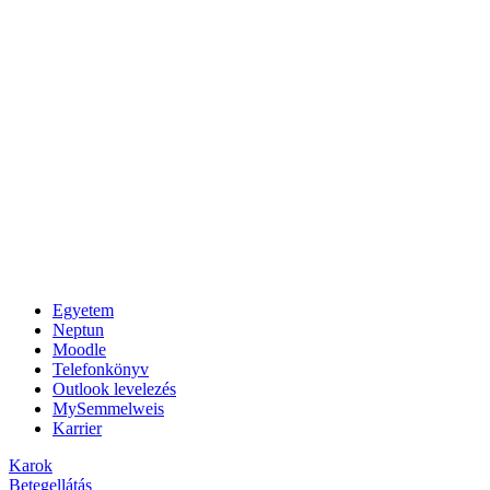
Egyetem
Neptun
Moodle
Telefonkönyv
Outlook levelezés
MySemmelweis
Karrier
Karok
Betegellátás