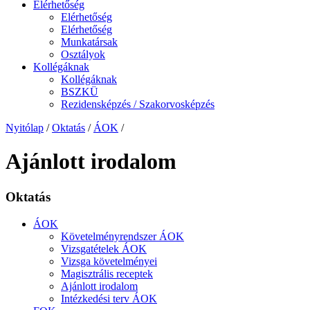
Elérhetőség
Elérhetőség
Elérhetőség
Munkatársak
Osztályok
Kollégáknak
Kollégáknak
BSZKÜ
Rezidensképzés / Szakorvosképzés
Nyitólap
/
Oktatás
/
ÁOK
/
Ajánlott irodalom
Oktatás
ÁOK
Követelményrendszer ÁOK
Vizsgatételek ÁOK
Vizsga követelményei
Magisztrális receptek
Ajánlott irodalom
Intézkedési terv ÁOK