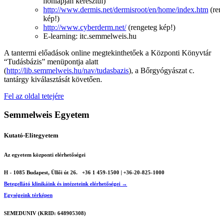
honlapján keresztül)
http://www.dermis.net/dermisroot/en/home/index.htm
(re
kép!)
http://www.cyberderm.net/
(rengeteg kép!)
E-learning: itc.semmelweis.hu
A tantermi előadások online megtekinthetőek a Központi Könyvtár
“Tudásbázis” menüpontja alatt
(
http://lib.semmelweis.hu/nav/tudasbazis
), a Bőrgyógyászat c.
tantárgy kiválasztását követően.
Fel az oldal tetejére
Semmelweis Egyetem
Kutató-Elitegyetem
Az egyetem központi elérhetőségei
H - 1085 Budapest, Üllői út 26.
+36 1 459-1500 | +36-20-825-1000
Betegellátó klinikáink és intézeteink elérhetőségei →
Egységeink térképen
SEMEDUNIV (KRID: 648905308)