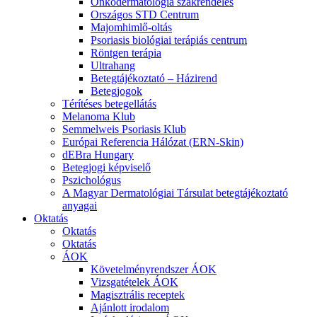
Onkodermatológia szakrendelés
Országos STD Centrum
Majomhimlő-oltás
Psoriasis biológiai terápiás centrum
Röntgen terápia
Ultrahang
Betegtájékoztató – Házirend
Betegjogok
Térítéses betegellátás
Melanoma Klub
Semmelweis Psoriasis Klub
Európai Referencia Hálózat (ERN-Skin)
dEBra Hungary
Betegjogi képviselő
Pszichológus
A Magyar Dermatológiai Társulat betegtájékoztató
anyagai
Oktatás
Oktatás
Oktatás
ÁOK
Követelményrendszer ÁOK
Vizsgatételek ÁOK
Magisztrális receptek
Ajánlott irodalom