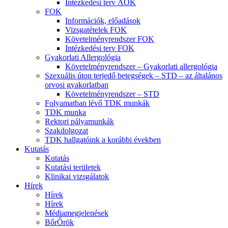
Intézkedési terv ÁOK
FOK
Információk, előadások
Vizsgatételek FOK
Követelményrendszer FOK
Intézkedési terv FOK
Gyakorlati Allergológia
Követelményrendszer – Gyakorlati allergológia
Szexuális úton terjedő betegségek – STD – az általános
orvosi gyakorlatban
Követelményrendszer – STD
Folyamatban lévő TDK munkák
TDK munka
Rektori pályamunkák
Szakdolgozat
TDK hallgatóink a korábbi években
Kutatás
Kutatás
Kutatási területek
Klinikai vizsgálatok
Hírek
Hírek
Hírek
Médiamegjelenések
BőrŐrök