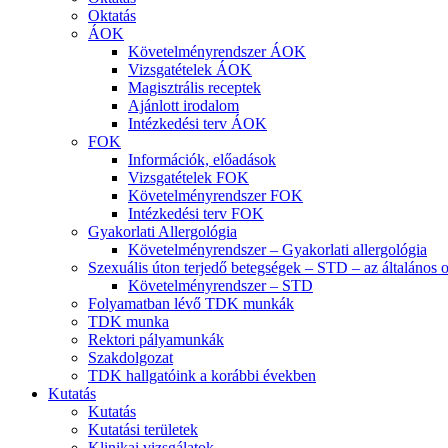
Oktatás
ÁOK
Követelményrendszer ÁOK
Vizsgatételek ÁOK
Magisztrális receptek
Ajánlott irodalom
Intézkedési terv ÁOK
FOK
Információk, előadások
Vizsgatételek FOK
Követelményrendszer FOK
Intézkedési terv FOK
Gyakorlati Allergológia
Követelményrendszer – Gyakorlati allergológia
Szexuális úton terjedő betegségek – STD – az általános 
Követelményrendszer – STD
Folyamatban lévő TDK munkák
TDK munka
Rektori pályamunkák
Szakdolgozat
TDK hallgatóink a korábbi években
Kutatás
Kutatás
Kutatási területek
Klinikai vizsgálatok