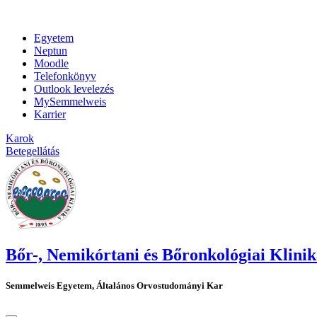
Egyetem
Neptun
Moodle
Telefonkönyv
Outlook levelezés
MySemmelweis
Karrier
Karok
Betegellátás
Bőr-, Nemikórtani és Bőronkológiai Klini
Semmelweis Egyetem, Általános Orvostudományi Kar