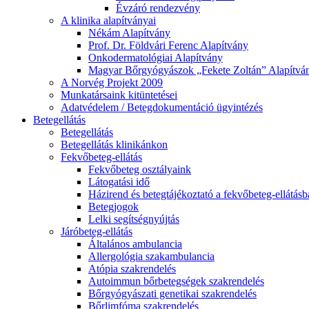
Évzáró rendezvény
A klinika alapítványai
Nékám Alapítvány
Prof. Dr. Földvári Ferenc Alapítvány
Onkodermatológiai Alapítvány
Magyar Bőrgyógyászok „Fekete Zoltán” Alapítvá
A Norvég Projekt 2009
Munkatársaink kitüntetései
Adatvédelem / Betegdokumentáció ügyintézés
Betegellátás
Betegellátás
Betegellátás klinikánkon
Fekvőbeteg-ellátás
Fekvőbeteg osztályaink
Látogatási idő
Házirend és betegtájékoztató a fekvőbeteg-ellátás
Betegjogok
Lelki segítségnyújtás
Járóbeteg-ellátás
Általános ambulancia
Allergológia szakambulancia
Atópia szakrendelés
Autoimmun bőrbetegségek szakrendelés
Bőrgyógyászati genetikai szakrendelés
Bőrlimfóma szakrendelés