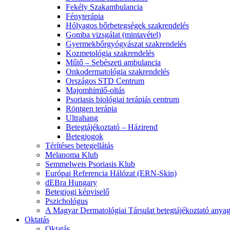
Fekély Szakambulancia
Fényterápia
Hólyagos bőrbetegségek szakrendelés
Gomba vizsgálat (mintavétel)
Gyermekbőrgyógyászat szakrendelés
Kozmetológia szakrendelés
Műtő – Sebészeti ambulancia
Onkodermatológia szakrendelés
Országos STD Centrum
Majomhimlő-oltás
Psoriasis biológiai terápiás centrum
Röntgen terápia
Ultrahang
Betegtájékoztató – Házirend
Betegjogok
Térítéses betegellátás
Melanoma Klub
Semmelweis Psoriasis Klub
Európai Referencia Hálózat (ERN-Skin)
dEBra Hungary
Betegjogi képviselő
Pszichológus
A Magyar Dermatológiai Társulat betegtájékoztató anyag
Oktatás
Oktatás