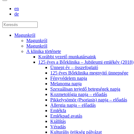
en
de
Magunkról
Magunkról
Magunkról
A klinika története
Korábbi vezető munkatársaink
125 éves a Bőrklinika – Jubileumi emlékév (2018)
Ünnepi év – összefoglaló
125 éves Bőrklinika megnyitó ünnepsége
Fényvédelem napja
Melanoma napja
Szexuálisan terjedő betegségek napja
Kozmetológia napja – előadás
Pikkelysömör (Psoriasis) napja – előadás
Allergia napja – előadás
Emlékfa
Emlékpad avatás
Kiállítás
Véradás
Kulturális örökség pályázat