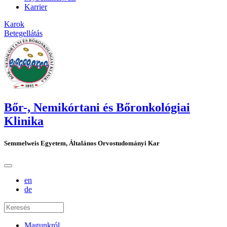
Karrier
Karok
Betegellátás
Bőr-, Nemikórtani és Bőronkológiai
Klinika
Semmelweis Egyetem, Általános Orvostudományi Kar
en
de
Magunkról