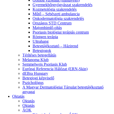
Gomba vizsgálat (mintavétel)
Gyermekbőrgyógyászat szakrendelés
Kozmetológia szakrendelés
Műtő – Sebészeti ambulancia
Onkodermatológia szakrendelés
Országos STD Centrum
Majomhimlő-oltás
Psoriasis biológiai terápiás centrum
Röntgen terápia
Ultrahang
Betegtájékoztató – Házirend
Betegjogok
Térítéses betegellátás
Melanoma Klub
Semmelweis Psoriasis Klub
Európai Referencia Hálózat (ERN-Skin)
dEBra Hungary
Betegjogi képviselő
Pszichológus
A Magyar Dermatológiai Társulat betegtájékoztató
anyagai
Oktatás
Oktatás
Oktatás
ÁOK