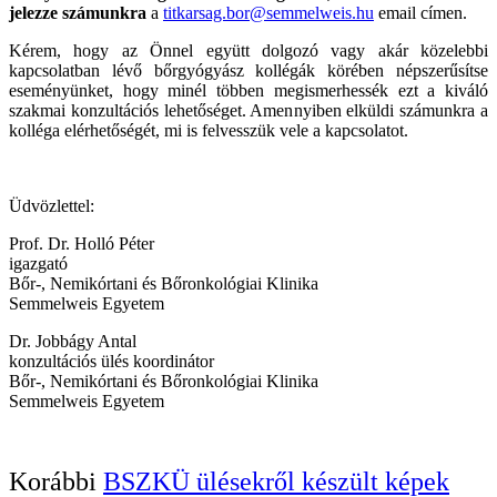
jelezze számunkra
a
titkarsag.bor@semmelweis.hu
email címen.
Kérem, hogy az Önnel együtt dolgozó vagy akár közelebbi
kapcsolatban lévő bőrgyógyász kollégák körében népszerűsítse
eseményünket, hogy minél többen megismerhessék ezt a kiváló
szakmai konzultációs lehetőséget. Amennyiben elküldi számunkra a
kolléga elérhetőségét, mi is felvesszük vele a kapcsolatot.
Üdvözlettel:
Prof. Dr. Holló Péter
igazgató
Bőr-, Nemikórtani és Bőronkológiai Klinika
Semmelweis Egyetem
Dr. Jobbágy Antal
konzultációs ülés koordinátor
Bőr-, Nemikórtani és Bőronkológiai Klinika
Semmelweis Egyetem
Korábbi
BSZKÜ ülésekről készült képek