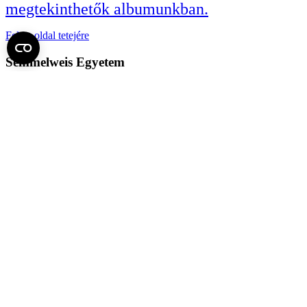
megtekinthetők albumunkban.
Fel az oldal tetejére
Semmelweis Egyetem
Kutató-Elitegyetem
Az egyetem központi elérhetőségei
H - 1085 Budapest, Üllői út 26.
+36 1 459-1500 | +36-20-825-1000
Betegellátó klinikáink és intézeteink elérhetőségei →
Egységeink térképen
SEMEDUNIV (KRID: 648905308)