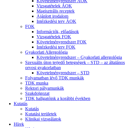
Követelményrendszer ÁOK
Vizsgatételek ÁOK
Magisztrális receptek
Ajánlott irodalom
Intézkedési terv ÁOK
FOK
Információk, előadások
Vizsgatételek FOK
Követelményrendszer FOK
Intézkedési terv FOK
Gyakorlati Allergológia
Követelményrendszer – Gyakorlati allergológia
Szexuális úton terjedő betegségek – STD – az általános
orvosi gyakorlatban
Követelményrendszer – STD
Folyamatban lévő TDK munkák
TDK munka
Rektori pályamunkák
Szakdolgozat
TDK hallgatóink a korábbi években
Kutatás
Kutatás
Kutatási területek
Klinikai vizsgálatok
Hírek