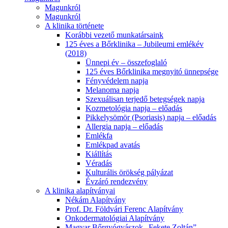
Magunkról
Magunkról
A klinika története
Korábbi vezető munkatársaink
125 éves a Bőrklinika – Jubileumi emlékév
(2018)
Ünnepi év – összefoglaló
125 éves Bőrklinika megnyitó ünnepsége
Fényvédelem napja
Melanoma napja
Szexuálisan terjedő betegségek napja
Kozmetológia napja – előadás
Pikkelysömör (Psoriasis) napja – előadás
Allergia napja – előadás
Emlékfa
Emlékpad avatás
Kiállítás
Véradás
Kulturális örökség pályázat
Évzáró rendezvény
A klinika alapítványai
Nékám Alapítvány
Prof. Dr. Földvári Ferenc Alapítvány
Onkodermatológiai Alapítvány
Magyar Bőrgyógyászok „Fekete Zoltán”