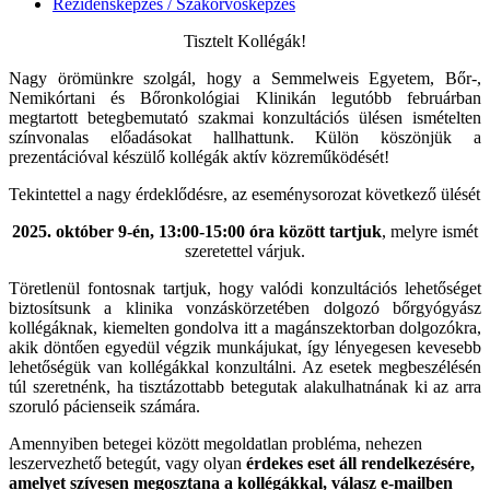
Rezidensképzés / Szakorvosképzés
Tisztelt Kollégák!
Nagy örömünkre szolgál, hogy a Semmelweis Egyetem, Bőr-,
Nemikórtani és Bőronkológiai Klinikán legutóbb februárban
megtartott betegbemutató szakmai konzultációs ülésen ismételten
színvonalas előadásokat hallhattunk. Külön köszönjük a
prezentációval készülő kollégák aktív közreműködését!
Tekintettel a nagy érdeklődésre, az eseménysorozat következő ülését
2025. október 9-én, 13:00-15:00 óra között tartjuk
, melyre ismét
szeretettel várjuk.
Töretlenül fontosnak tartjuk, hogy valódi konzultációs lehetőséget
biztosítsunk a klinika vonzáskörzetében dolgozó bőrgyógyász
kollégáknak, kiemelten gondolva itt a magánszektorban dolgozókra,
akik döntően egyedül végzik munkájukat, így lényegesen kevesebb
lehetőségük van kollégákkal konzultálni. Az esetek megbeszélésén
túl szeretnénk, ha tisztázottabb betegutak alakulhatnának ki az arra
szoruló pácienseik számára.
Amennyiben betegei között megoldatlan probléma, nehezen
leszervezhető betegút, vagy olyan
érdekes eset áll rendelkezésére,
amelyet szívesen megosztana a kollégákkal, válasz e-mailben