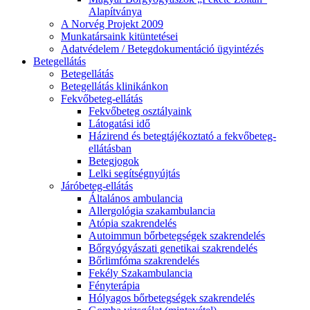
Alapítványa
A Norvég Projekt 2009
Munkatársaink kitüntetései
Adatvédelem / Betegdokumentáció ügyintézés
Betegellátás
Betegellátás
Betegellátás klinikánkon
Fekvőbeteg-ellátás
Fekvőbeteg osztályaink
Látogatási idő
Házirend és betegtájékoztató a fekvőbeteg-
ellátásban
Betegjogok
Lelki segítségnyújtás
Járóbeteg-ellátás
Általános ambulancia
Allergológia szakambulancia
Atópia szakrendelés
Autoimmun bőrbetegségek szakrendelés
Bőrgyógyászati genetikai szakrendelés
Bőrlimfóma szakrendelés
Fekély Szakambulancia
Fényterápia
Hólyagos bőrbetegségek szakrendelés