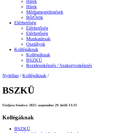
Hírek
Hírek
Médiamegjelenések
BőrŐrök
Elérhetőség
Elérhetőség
Elérhetőség
Munkatársak
Osztályok
Kollégáknak
Kollégáknak
BSZKÜ
Rezidensképzés / Szakorvosképzés
Nyitólap
/
Kollégáknak
/
BSZKÜ
Utoljára frissítve:
2025. szeptember 29. hétfő 13:33
Kollégáknak
BSZKÜ