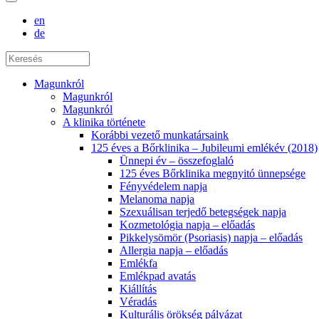
en
de
Magunkról
Magunkról
Magunkról
A klinika története
Korábbi vezető munkatársaink
125 éves a Bőrklinika – Jubileumi emlékév (2018)
Ünnepi év – összefoglaló
125 éves Bőrklinika megnyitó ünnepsége
Fényvédelem napja
Melanoma napja
Szexuálisan terjedő betegségek napja
Kozmetológia napja – előadás
Pikkelysömör (Psoriasis) napja – előadás
Allergia napja – előadás
Emlékfa
Emlékpad avatás
Kiállítás
Véradás
Kulturális örökség pályázat