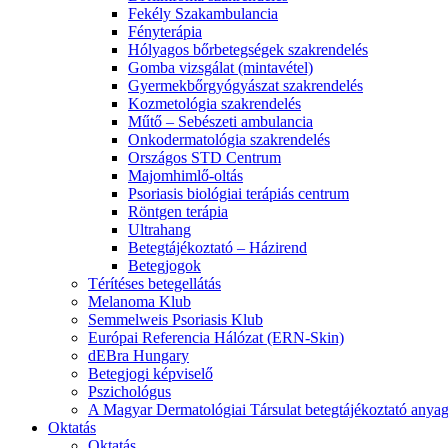
Fekély Szakambulancia
Fényterápia
Hólyagos bőrbetegségek szakrendelés
Gomba vizsgálat (mintavétel)
Gyermekbőrgyógyászat szakrendelés
Kozmetológia szakrendelés
Műtő – Sebészeti ambulancia
Onkodermatológia szakrendelés
Országos STD Centrum
Majomhimlő-oltás
Psoriasis biológiai terápiás centrum
Röntgen terápia
Ultrahang
Betegtájékoztató – Házirend
Betegjogok
Térítéses betegellátás
Melanoma Klub
Semmelweis Psoriasis Klub
Európai Referencia Hálózat (ERN-Skin)
dEBra Hungary
Betegjogi képviselő
Pszichológus
A Magyar Dermatológiai Társulat betegtájékoztató anyag
Oktatás
Oktatás