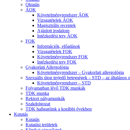
Oktatás
ÁOK
Követelményrendszer ÁOK
Vizsgatételek ÁOK
Magisztrális receptek
Ajánlott irodalom
Intézkedési terv ÁOK
FOK
Információk, előadások
Vizsgatételek FOK
Követelményrendszer FOK
Intézkedési terv FOK
Gyakorlati Allergológia
Követelményrendszer – Gyakorlati allergológia
Szexuális úton terjedő betegségek – STD – az általános 
Követelményrendszer – STD
Folyamatban lévő TDK munkák
TDK munka
Rektori pályamunkák
Szakdolgozat
TDK hallgatóink a korábbi években
Kutatás
Kutatás
Kutatási területek
Klinikai vizsgálatok