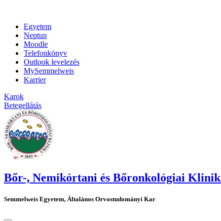
Egyetem
Neptun
Moodle
Telefonkönyv
Outlook levelezés
MySemmelweis
Karrier
Karok
Betegellátás
Bőr-, Nemikórtani és Bőronkológiai Klini
Semmelweis Egyetem, Általános Orvostudományi Kar