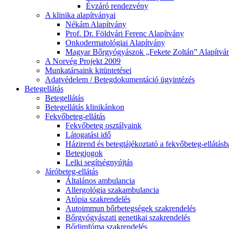
Évzáró rendezvény
A klinika alapítványai
Nékám Alapítvány
Prof. Dr. Földvári Ferenc Alapítvány
Onkodermatológiai Alapítvány
Magyar Bőrgyógyászok „Fekete Zoltán” Alapítvá
A Norvég Projekt 2009
Munkatársaink kitüntetései
Adatvédelem / Betegdokumentáció ügyintézés
Betegellátás
Betegellátás
Betegellátás klinikánkon
Fekvőbeteg-ellátás
Fekvőbeteg osztályaink
Látogatási idő
Házirend és betegtájékoztató a fekvőbeteg-ellátás
Betegjogok
Lelki segítségnyújtás
Járóbeteg-ellátás
Általános ambulancia
Allergológia szakambulancia
Atópia szakrendelés
Autoimmun bőrbetegségek szakrendelés
Bőrgyógyászati genetikai szakrendelés
Bőrlimfóma szakrendelés