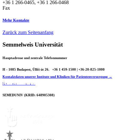
+36 1 266-0465, +36 1 266-0468
Fax
Mehr Kontakte
Zurück zum Seitenanfang
Semmelweis Universität
Hauptadresse und zentrale Telefonnummer
H - 1085 Budapest, Üllői út 26.
+36 1 459-1500 | +36-20-825-1000
Kontaktdaten unserer Institute und Kliniken für Patientenversorgung →
Für studenten
Krankenversorgung
Über die Klinik
Karte der Universität
SEMEDUNIV (KRID: 648905308)