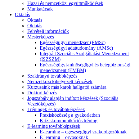
Hazai és nemzetközi együttműködések
Munkatársak
Oktatás
Oktatás
Oktatás
Felvételi információk
Mesterképzés
Egészségügyi menedzser (EMSc)
Egészségügyi adattudomány (AMSc)
Integrált Szociális Szolgáltatási Menedzsment
(ISZSZM)
Egészségügyi-minőségügyi és betegbiztonsági
menedzsment (EMBM)
Szakirányú továbbképzés
Nemzetközi kihelyezett képzések
Kurzusaink más karok hallgatói számára
Doktori képzés
Jogszabály alapján indított képzések (Szociális
Vezetőképzés)
Tréningek és továbbképzések
Praxisközösség a gyakorlatban
Kríziskommunikációs tréning
E-learning továbbképzések
E-learning – egészségügyi szakdolgozóknak
E-learning – orvosoknak