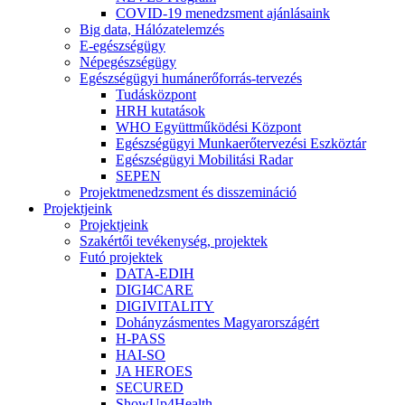
COVID-19 menedzsment ajánlásaink
Big data, Hálózatelemzés
E-egészségügy
Népegészségügy
Egészségügyi humánerőforrás-tervezés
Tudásközpont
HRH kutatások
WHO Együttműködési Központ
Egészségügyi Munkaerőtervezési Eszköztár
Egészségügyi Mobilitási Radar
SEPEN
Projektmenedzsment és disszemináció
Projektjeink
Projektjeink
Szakértői tevékenység, projektek
Futó projektek
DATA-EDIH
DIGI4CARE
DIGIVITALITY
Dohányzásmentes Magyarországért
H-PASS
HAI-SO
JA HEROES
SECURED
ShowUp4Health