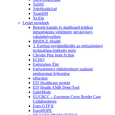
TaSHI
TeleHealthAid
XpanDH
Xt-Ehr
Lezárt projektek
Betegút kutatás és dashboard kritikus
infrastruktúra védelmére járványügyi
válsághelyzetben
BRIDGE-Health
3. Európai együttműködés az egészségügyi
technológia-értékelés terén
Chrodis Plus Joint Action
ECHO
Egészséges Élet
Egészségügyi ellátórendszer szakmai
módszertani fejlesztése
eHaction
EIT Healthcare projekt
EIT Health AMR DetecTool
EnterMode
EUCBCC – European Cross Border Care
Collaborations
Euro-GTP II
EuroHOPE