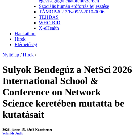
egészségügyi ellátórendszerben
Szociális humán erőforrás fejlesztése
TÁMOP-6.2.2/B-09/2-2010-0006
TEHDAS
WHO BID
X-eHealth
Hackathon
Hírek
Elérhetőség
Nyitólap
/
Hírek
/
Sulyok Bendegúz a NetSci 2026
International School &
Conference on Network
Science keretében mutatta be
kutatásait
2026. június 15. hétfő
Közzétette:
Schmidt Judit