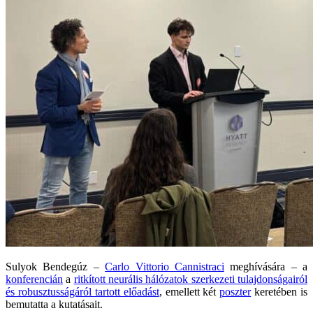
Sulyok Bendegúz –
Carlo Vittorio Cannistraci
meghívására – a
konferencián
a
ritkított neurális hálózatok szerkezeti tulajdonságairól
és robusztusságáról tartott előadást
, emellett két
poszter
keretében is
bemutatta a kutatásait.