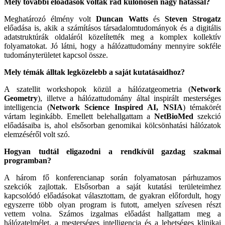
Mely további előadások voltak rád különösen nagy hatással?
Meghatározó élmény volt
Duncan Watts
és
Steven Strogatz
előadása is, akik a számításos társadalomtudományok és a digitális
adatstruktúrák oldaláról közelítették meg a komplex kollektív
folyamatokat. Jó látni, hogy a hálózattudomány mennyire sokféle
tudományterületet kapcsol össze.
Mely témák álltak legközelebb a saját kutatásaidhoz?
A szatellit workshopok közül a hálózatgeometria (
Network
Geometry
), illetve a hálózattudomány által inspirált mesterséges
intelligencia (
Network Science Inspired AI, NSIA
) témakörét
vártam leginkább. Emellett belehallgattam a
NetBioMed
szekció
előadásaiba is, ahol elsősorban genomikai kölcsönhatási hálózatok
elemzéséről volt szó.
Hogyan tudtál eligazodni a rendkívül gazdag szakmai
programban?
A három fő konferencianap során folyamatosan párhuzamos
szekciók zajlottak. Elsősorban a saját kutatási területeimhez
kapcsolódó előadásokat választottam, de gyakran előfordult, hogy
egyszerre több olyan program is futott, amelyen szívesen részt
vettem volna. Számos izgalmas előadást hallgattam meg a
hálózatelmélet, a mesterséges intelligencia és a lehetséges klinikai