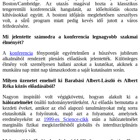
Boston/Cambridge. Az utazás magával hozta a klasszikus
tengerentúli konferenciák hangulatát, az időeltolódás okozta
kihívásokkal együtt. A bostoni időjárás meglehetősen szeszélyes
volt, a sűrű program miatt pedig kevés idő jutott a város
felfedezésére.
Mi jelentette számodra a konferencia legnagyobb szakmai
élményét?
A
konferencia
fénypontját egyértelműen a húszéves jubileum
alkalmából rendezett plenáris előadások jelentették. Különleges
élmény volt személyesen hallani azokat a kutatókat, akiknek a
munkáira nap mint nap támaszkodom a saját kutatásaim során.
Milyen üzenetet emelnél ki Barabási Albert-László és Albert
Réka közös előadásából?
Nagyon inspiráló volt végigkövetni, hogyan alakult ki a
hálózatelmélet
önálló tudományterületként. Az előadás bemutatta a
kezdeti éveket, amikor az első alapozó tanulmányokat még sorra
elutasították a folyóiratok, majd azt a folyamatot, amelynek
eredményeként az
1999-es Science-cikk
után a hálózatelmélet
marginális fizikai megközelítésből globális és interdiszciplináris
tudománnyá vált.