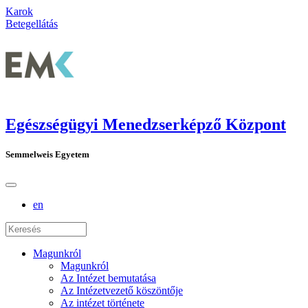
Karok
Betegellátás
Egészségügyi Menedzserképző Központ
Semmelweis Egyetem
en
Magunkról
Magunkról
Az Intézet bemutatása
Az Intézetvezető köszöntője
Az intézet története