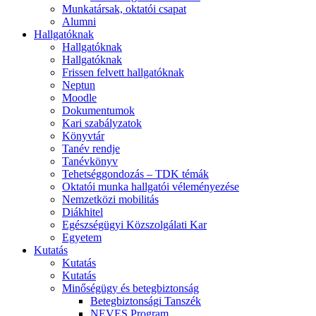
Munkatársak, oktatói csapat
Alumni
Hallgatóknak
Hallgatóknak
Hallgatóknak
Frissen felvett hallgatóknak
Neptun
Moodle
Dokumentumok
Kari szabályzatok
Könyvtár
Tanév rendje
Tanévkönyv
Tehetséggondozás – TDK témák
Oktatói munka hallgatói véleményezése
Nemzetközi mobilitás
Diákhitel
Egészségügyi Közszolgálati Kar
Egyetem
Kutatás
Kutatás
Kutatás
Minőségügy és betegbiztonság
Betegbiztonsági Tanszék
NEVES Program