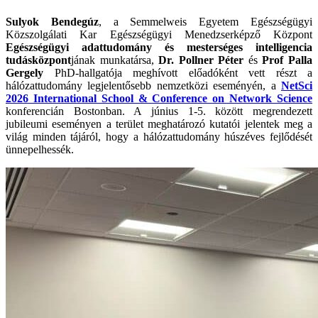
Sulyok Bendegúz
, a Semmelweis Egyetem Egészségügyi
Közszolgálati Kar Egészségügyi Menedzserképző Központ
Egészségügyi adattudomány és mesterséges intelligencia
tudásközpont
jának munkatársa,
Dr. Pollner Péter
és
Prof Palla
Gergely
PhD-hallgatója meghívott előadóként vett részt a
hálózattudomány legjelentősebb nemzetközi eseményén, a
NetSci
2026 International School & Conference on Network Science
konferencián Bostonban. A június 1-5. között megrendezett
jubileumi eseményen a terület meghatározó kutatói jelentek meg a
világ minden tájáról, hogy a hálózattudomány húszéves fejlődését
ünnepelhessék.