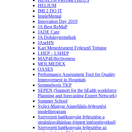
HEALTH PROMeTHEUS
HELIUM
IMI 2 DO IT
ImpleMental
Innovation Day 2019
JA Best ReMaP
JADE Care
JA Dohánytermékek
JAseHN
Kari Menedzsment Fejlesztő Tréning
LHEP – LSHEP
MAP4Effectiveness
MOLMEDEX
OASES
Performance Assessment Tool for Quality
Improvement in Hospitals
Semmelweis TKP
SEPEN (Support for the hEalth workforce
Planning and forecasting Expert Network)
Summer School
Svájci-Magyar Alapellátás-fejlesztési
modellprogram
Szervezeti hatékonyság fejlesztése a
struktúraváltásban érintett intézményeknél
Szervezeti hatékonyság fejlesztése az