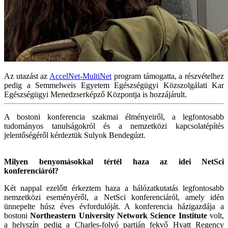
Az utazást az
AccelNet-MultiNet
program támogatta, a részvételhez
pedig a Semmelweis Egyetem Egészségügyi Közszolgálati Kar
Egészségügyi Menedzserképző Központja is hozzájárult.
A bostoni konferencia szakmai élményeiről, a legfontosabb
tudományos tanulságokról és a nemzetközi kapcsolatépítés
jelentőségéről kérdeztük Sulyok Bendegúzt.
Milyen benyomásokkal tértél haza az idei NetSci
konferenciáról?
Két nappal ezelőtt érkeztem haza a hálózatkutatás legfontosabb
nemzetközi eseményéről, a NetSci konferenciáról, amely idén
ünnepelte húsz éves évfordulóját. A konferencia házigazdája a
bostoni
Northeastern University Network Science Institute
volt,
a helyszín pedig a Charles-folyó partján fekvő Hyatt Regency