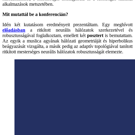
alkalmazások metszetében.
Mit mutattál be a konferencián?
Idén két kutatásom eredményeit prezentáltam. Egy meghívott
előadásban
a ritkított neurális hálózatok szerkezetével és
robusztusságával foglalkoztam, emellett két
posztert
is bemutattam.
Az egyik a muslica agyának hálózati geometriáját és hiperbolikus
beágyazását vizsgálta, a másik pedig az adaptív topológiával tanított
ritkított mesterséges neurális hálózatok robusztusságát elemezte.