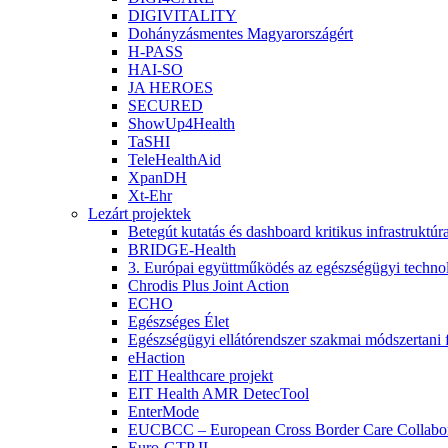
DIGIVITALITY
Dohányzásmentes Magyarországért
H-PASS
HAI-SO
JA HEROES
SECURED
ShowUp4Health
TaSHI
TeleHealthAid
XpanDH
Xt-Ehr
Lezárt projektek
Betegút kutatás és dashboard kritikus infrastruktú
BRIDGE-Health
3. Európai együttműködés az egészségügyi technoló
Chrodis Plus Joint Action
ECHO
Egészséges Élet
Egészségügyi ellátórendszer szakmai módszertani f
eHaction
EIT Healthcare projekt
EIT Health AMR DetecTool
EnterMode
EUCBCC – European Cross Border Care Collabor
Euro-GTP II