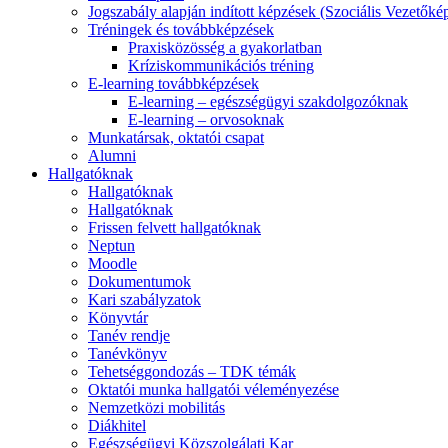
Jogszabály alapján indított képzések (Szociális Vezetőké
Tréningek és továbbképzések
Praxisközösség a gyakorlatban
Kríziskommunikációs tréning
E-learning továbbképzések
E-learning – egészségügyi szakdolgozóknak
E-learning – orvosoknak
Munkatársak, oktatói csapat
Alumni
Hallgatóknak
Hallgatóknak
Hallgatóknak
Frissen felvett hallgatóknak
Neptun
Moodle
Dokumentumok
Kari szabályzatok
Könyvtár
Tanév rendje
Tanévkönyv
Tehetséggondozás – TDK témák
Oktatói munka hallgatói véleményezése
Nemzetközi mobilitás
Diákhitel
Egészségügyi Közszolgálati Kar