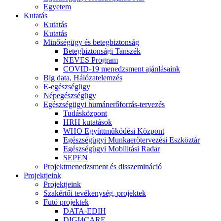
Egyetem
Kutatás
Kutatás
Kutatás
Minőségügy és betegbiztonság
Betegbiztonsági Tanszék
NEVES Program
COVID-19 menedzsment ajánlásaink
Big data, Hálózatelemzés
E-egészségügy
Népegészségügy
Egészségügyi humánerőforrás-tervezés
Tudásközpont
HRH kutatások
WHO Együttműködési Központ
Egészségügyi Munkaerőtervezési Eszköztár
Egészségügyi Mobilitási Radar
SEPEN
Projektmenedzsment és disszemináció
Projektjeink
Projektjeink
Szakértői tevékenység, projektek
Futó projektek
DATA-EDIH
DIGI4CARE