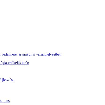
ra védelmére járványügyi válsághelyzetben
gia-értékelés terén
ejlesztése
ations