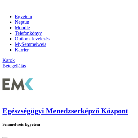
Egyetem
Neptun
Moodle
Telefonkönyv
Outlook levelezés
MySemmelweis
Karrier
Karok
Betegellátás
Egészségügyi Menedzserképző Központ
Semmelweis Egyetem