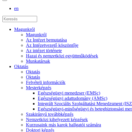
en
Magunkról
Magunkról
Az Intézet bemutatása
Az Intézetvezető köszöntője
Az intézet története
Hazai és nemzetközi együttműködések
Munkatársak
Oktatás
Oktatás
Oktatás
Felvételi információk
Mesterképzés
Egészségügyi menedzser (EMSc)
Egészségügyi adattudomány (AMSc)
Integrált Szociális Szolgáltatási Menedzsment (I
Egészségügyi-minőségügyi és betegbiztonsági 
Szakirányú továbbképzés
Nemzetközi kihelyezett képzések
Kurzusaink más karok hallgatói számára
Doktori képzés