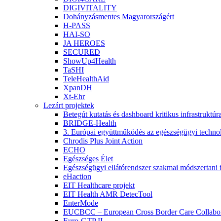
DIGIVITALITY
Dohányzásmentes Magyarországért
H-PASS
HAI-SO
JA HEROES
SECURED
ShowUp4Health
TaSHI
TeleHealthAid
XpanDH
Xt-Ehr
Lezárt projektek
Betegút kutatás és dashboard kritikus infrastruktú
BRIDGE-Health
3. Európai együttműködés az egészségügyi technoló
Chrodis Plus Joint Action
ECHO
Egészséges Élet
Egészségügyi ellátórendszer szakmai módszertani f
eHaction
EIT Healthcare projekt
EIT Health AMR DetecTool
EnterMode
EUCBCC – European Cross Border Care Collabor
Euro-GTP II