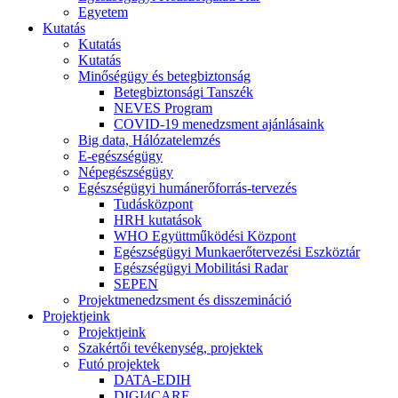
Egyetem
Kutatás
Kutatás
Kutatás
Minőségügy és betegbiztonság
Betegbiztonsági Tanszék
NEVES Program
COVID-19 menedzsment ajánlásaink
Big data, Hálózatelemzés
E-egészségügy
Népegészségügy
Egészségügyi humánerőforrás-tervezés
Tudásközpont
HRH kutatások
WHO Együttműködési Központ
Egészségügyi Munkaerőtervezési Eszköztár
Egészségügyi Mobilitási Radar
SEPEN
Projektmenedzsment és disszemináció
Projektjeink
Projektjeink
Szakértői tevékenység, projektek
Futó projektek
DATA-EDIH
DIGI4CARE