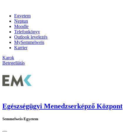
Egyetem
Neptun
Moodle
Telefonkönyv
Outlook levelezés
MySemmelweis
Karrier
Karok
Betegellátás
Egészségügyi Menedzserképző Központ
Semmelweis Egyetem