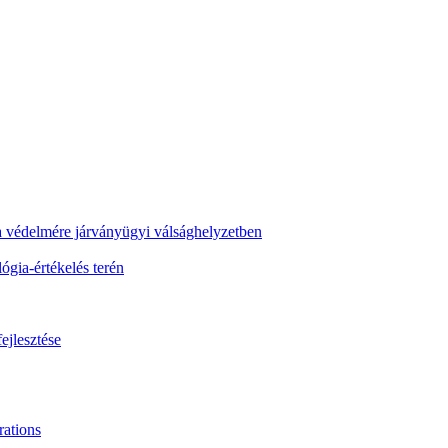
ra védelmére járványügyi válsághelyzetben
gia-értékelés terén
ejlesztése
ations