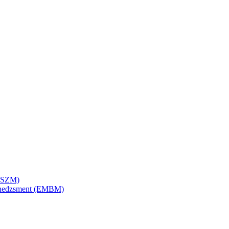
SZSZM)
menedzsment (EMBM)