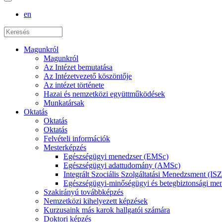
en
Magunkról
Magunkról
Az Intézet bemutatása
Az Intézetvezető köszöntője
Az intézet története
Hazai és nemzetközi együttműködések
Munkatársak
Oktatás
Oktatás
Oktatás
Felvételi információk
Mesterképzés
Egészségügyi menedzser (EMSc)
Egészségügyi adattudomány (AMSc)
Integrált Szociális Szolgáltatási Menedzsment (I
Egészségügyi-minőségügyi és betegbiztonsági 
Szakirányú továbbképzés
Nemzetközi kihelyezett képzések
Kurzusaink más karok hallgatói számára
Doktori képzés