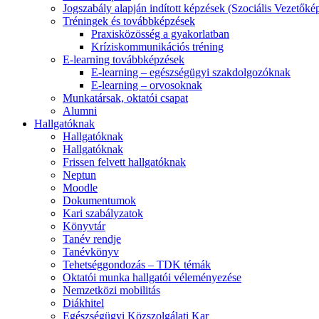
Jogszabály alapján indított képzések (Szociális Vezetőké
Tréningek és továbbképzések
Praxisközösség a gyakorlatban
Kríziskommunikációs tréning
E-learning továbbképzések
E-learning – egészségügyi szakdolgozóknak
E-learning – orvosoknak
Munkatársak, oktatói csapat
Alumni
Hallgatóknak
Hallgatóknak
Hallgatóknak
Frissen felvett hallgatóknak
Neptun
Moodle
Dokumentumok
Kari szabályzatok
Könyvtár
Tanév rendje
Tanévkönyv
Tehetséggondozás – TDK témák
Oktatói munka hallgatói véleményezése
Nemzetközi mobilitás
Diákhitel
Egészségügyi Közszolgálati Kar