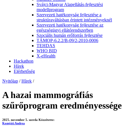
Svájci-Magyar Alapellátás-fejlesztési
modellprogram
Szervezeti hatékonyság fejlesztése a
struktúraváltásban érintett intézményeknél
Szervezeti hatékonyság fejlesztése az
egészségügyi ellátórendszerben
Szociális humán erőforrás fejlesztése
TÁMOP-6.2.2/B-09/2-2010-0006
TEHDAS
WHO BID
X-eHealth
Hackathon
Hírek
Elérhetőség
Nyitólap
/
Hírek
/
A hazai mammográfiás
szűrőprogram eredményessége
2025. november 5. szerda
Közzétette:
Komjáti Andrea