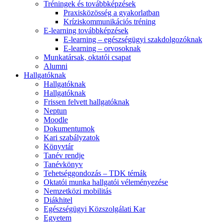
Tréningek és továbbképzések
Praxisközösség a gyakorlatban
Kríziskommunikációs tréning
E-learning továbbképzések
E-learning – egészségügyi szakdolgozóknak
E-learning – orvosoknak
Munkatársak, oktatói csapat
Alumni
Hallgatóknak
Hallgatóknak
Hallgatóknak
Frissen felvett hallgatóknak
Neptun
Moodle
Dokumentumok
Kari szabályzatok
Könyvtár
Tanév rendje
Tanévkönyv
Tehetséggondozás – TDK témák
Oktatói munka hallgatói véleményezése
Nemzetközi mobilitás
Diákhitel
Egészségügyi Közszolgálati Kar
Egyetem