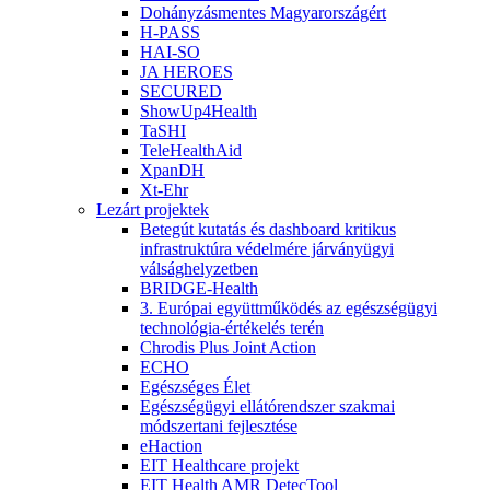
Dohányzásmentes Magyarországért
H-PASS
HAI-SO
JA HEROES
SECURED
ShowUp4Health
TaSHI
TeleHealthAid
XpanDH
Xt-Ehr
Lezárt projektek
Betegút kutatás és dashboard kritikus
infrastruktúra védelmére járványügyi
válsághelyzetben
BRIDGE-Health
3. Európai együttműködés az egészségügyi
technológia-értékelés terén
Chrodis Plus Joint Action
ECHO
Egészséges Élet
Egészségügyi ellátórendszer szakmai
módszertani fejlesztése
eHaction
EIT Healthcare projekt
EIT Health AMR DetecTool