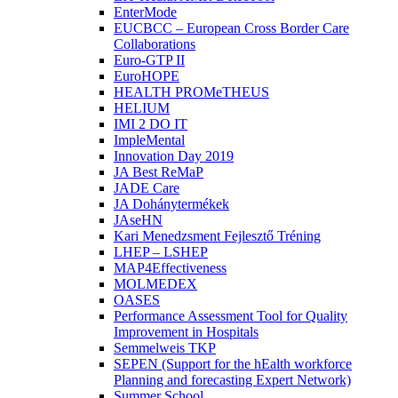
EnterMode
EUCBCC – European Cross Border Care
Collaborations
Euro-GTP II
EuroHOPE
HEALTH PROMeTHEUS
HELIUM
IMI 2 DO IT
ImpleMental
Innovation Day 2019
JA Best ReMaP
JADE Care
JA Dohánytermékek
JAseHN
Kari Menedzsment Fejlesztő Tréning
LHEP – LSHEP
MAP4Effectiveness
MOLMEDEX
OASES
Performance Assessment Tool for Quality
Improvement in Hospitals
Semmelweis TKP
SEPEN (Support for the hEalth workforce
Planning and forecasting Expert Network)
Summer School