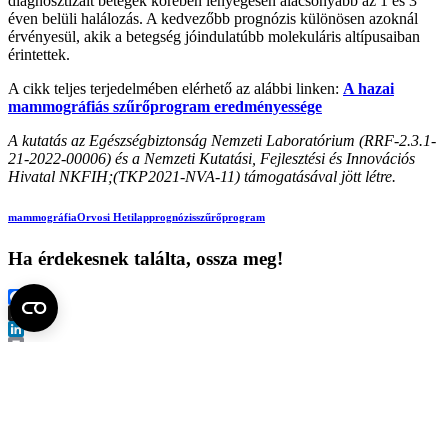
diagnosztizált betegek körében lényegesen alacsonyabb az 1 és 3
éven belüli halálozás. A kedvezőbb prognózis különösen azoknál
érvényesül, akik a betegség jóindulatúbb molekuláris altípusaiban
érintettek.
A cikk teljes terjedelmében elérhető az alábbi linken:
A hazai
mammográfiás szűrőprogram eredményessége
A kutatás az Egészségbiztonság Nemzeti Laboratórium (RRF-2.3.1-
21-2022-00006) és a Nemzeti Kutatási, Fejlesztési és Innovációs
Hivatal NKFIH;(TKP2021-NVA-11) támogatásával jött létre.
mammográfia
Orvosi Hetilap
prognózis
szűrőprogram
Ha érdekesnek találta, ossza meg!
Facebook
X
LinkedIn
Print
Fel az oldal tetejére
Semmelweis Egyetem
Kutató-Elitegyetem