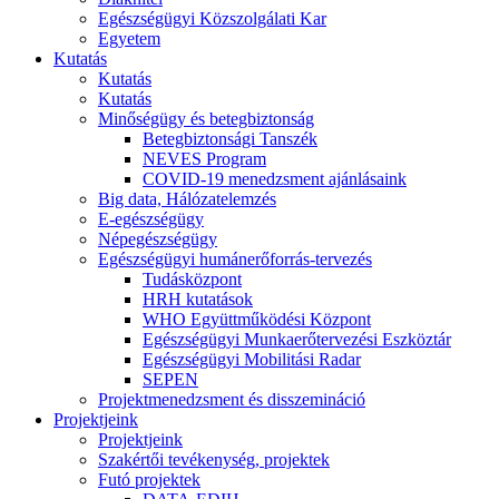
Egészségügyi Közszolgálati Kar
Egyetem
Kutatás
Kutatás
Kutatás
Minőségügy és betegbiztonság
Betegbiztonsági Tanszék
NEVES Program
COVID-19 menedzsment ajánlásaink
Big data, Hálózatelemzés
E-egészségügy
Népegészségügy
Egészségügyi humánerőforrás-tervezés
Tudásközpont
HRH kutatások
WHO Együttműködési Központ
Egészségügyi Munkaerőtervezési Eszköztár
Egészségügyi Mobilitási Radar
SEPEN
Projektmenedzsment és disszemináció
Projektjeink
Projektjeink
Szakértői tevékenység, projektek
Futó projektek