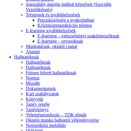
Jogszabály alapján indított képzések (Szociális
Vezetőképzés)
Tréningek és továbbképzések
Praxisközösség a gyakorlatban
Kríziskommunikációs tréning
E-learning továbbképzések
E-learning – egészségügyi szakdolgozóknak
E-learning – orvosoknak
Munkatársak, oktatói csapat
Alumni
Hallgatóknak
Hallgatóknak
Hallgatóknak
Frissen felvett hallgatóknak
Neptun
Moodle
Dokumentumok
Kari szabályzatok
Könyvtár
Tanév rendje
Tanévkönyv
Tehetséggondozás – TDK témák
Oktatói munka hallgatói véleményezése
Nemzetközi mobilitás
Diákhitel