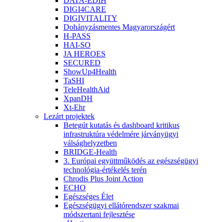
DATA-EDIH
DIGI4CARE
DIGIVITALITY
Dohányzásmentes Magyarországért
H-PASS
HAI-SO
JA HEROES
SECURED
ShowUp4Health
TaSHI
TeleHealthAid
XpanDH
Xt-Ehr
Lezárt projektek
Betegút kutatás és dashboard kritikus
infrastruktúra védelmére járványügyi
válsághelyzetben
BRIDGE-Health
3. Európai együttműködés az egészségügyi
technológia-értékelés terén
Chrodis Plus Joint Action
ECHO
Egészséges Élet
Egészségügyi ellátórendszer szakmai
módszertani fejlesztése