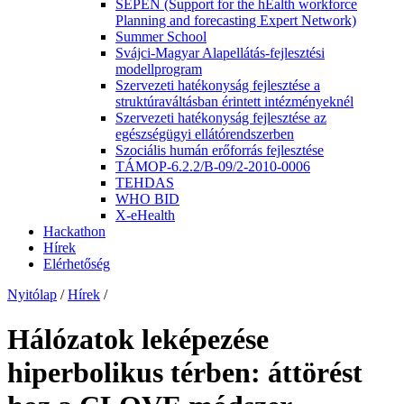
SEPEN (Support for the hEalth workforce
Planning and forecasting Expert Network)
Summer School
Svájci-Magyar Alapellátás-fejlesztési
modellprogram
Szervezeti hatékonyság fejlesztése a
struktúraváltásban érintett intézményeknél
Szervezeti hatékonyság fejlesztése az
egészségügyi ellátórendszerben
Szociális humán erőforrás fejlesztése
TÁMOP-6.2.2/B-09/2-2010-0006
TEHDAS
WHO BID
X-eHealth
Hackathon
Hírek
Elérhetőség
Nyitólap
/
Hírek
/
Hálózatok leképezése
hiperbolikus térben: áttörést