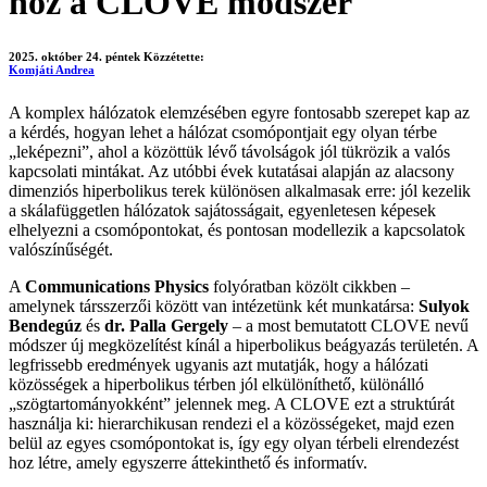
hoz a CLOVE módszer
2025. október 24. péntek
Közzétette:
Komjáti Andrea
A komplex hálózatok elemzésében egyre fontosabb szerepet kap az
a kérdés, hogyan lehet a hálózat csomópontjait egy olyan térbe
„leképezni”, ahol a közöttük lévő távolságok jól tükrözik a valós
kapcsolati mintákat. Az utóbbi évek kutatásai alapján az alacsony
dimenziós hiperbolikus terek különösen alkalmasak erre: jól kezelik
a skálafüggetlen hálózatok sajátosságait, egyenletesen képesek
elhelyezni a csomópontokat, és pontosan modellezik a kapcsolatok
valószínűségét.
A
Communications Physics
folyóratban közölt cikkben –
amelynek társszerzői között van intézetünk két munkatársa:
Sulyok
Bendegúz
és
dr. Palla Gergely
– a most bemutatott CLOVE nevű
módszer új megközelítést kínál a hiperbolikus beágyazás területén. A
legfrissebb eredmények ugyanis azt mutatják, hogy a hálózati
közösségek a hiperbolikus térben jól elkülöníthető, különálló
„szögtartományokként” jelennek meg. A CLOVE ezt a struktúrát
használja ki: hierarchikusan rendezi el a közösségeket, majd ezen
belül az egyes csomópontokat is, így egy olyan térbeli elrendezést
hoz létre, amely egyszerre áttekinthető és informatív.