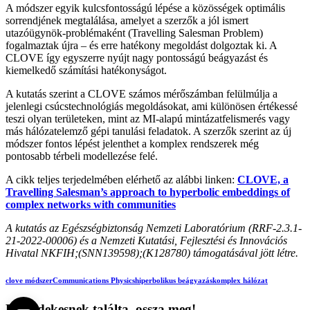
A módszer egyik kulcsfontosságú lépése a közösségek optimális
sorrendjének megtalálása, amelyet a szerzők a jól ismert
utazóügynök-problémaként (Travelling Salesman Problem)
fogalmaztak újra – és erre hatékony megoldást dolgoztak ki. A
CLOVE így egyszerre nyújt nagy pontosságú beágyazást és
kiemelkedő számítási hatékonyságot.
A kutatás szerint a CLOVE számos mérőszámban felülmúlja a
jelenlegi csúcstechnológiás megoldásokat, ami különösen értékessé
teszi olyan területeken, mint az MI-alapú mintázatfelismerés vagy
más hálózatelemző gépi tanulási feladatok. A szerzők szerint az új
módszer fontos lépést jelenthet a komplex rendszerek még
pontosabb térbeli modellezése felé.
A cikk teljes terjedelmében elérhető az alábbi linken:
CLOVE, a
Travelling Salesman’s approach to hyperbolic embeddings of
complex networks with communities
A kutatás az Egészségbiztonság Nemzeti Laboratórium (RRF-2.3.1-
21-2022-00006) és a Nemzeti Kutatási, Fejlesztési és Innovációs
Hivatal NKFIH;(SNN139598);(K128780) támogatásával jött létre.
clove módszer
Communications Physics
hiperbolikus beágyazás
komplex hálózat
Ha érdekesnek találta, ossza meg!