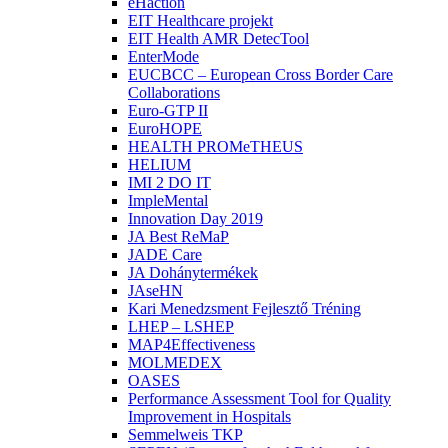
eHaction
EIT Healthcare projekt
EIT Health AMR DetecTool
EnterMode
EUCBCC – European Cross Border Care
Collaborations
Euro-GTP II
EuroHOPE
HEALTH PROMeTHEUS
HELIUM
IMI 2 DO IT
ImpleMental
Innovation Day 2019
JA Best ReMaP
JADE Care
JA Dohánytermékek
JAseHN
Kari Menedzsment Fejlesztő Tréning
LHEP – LSHEP
MAP4Effectiveness
MOLMEDEX
OASES
Performance Assessment Tool for Quality
Improvement in Hospitals
Semmelweis TKP