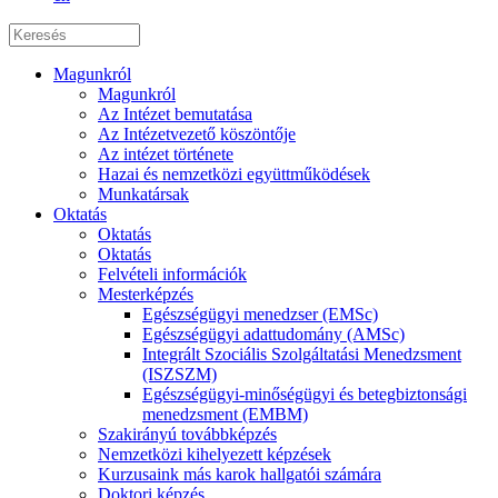
Magunkról
Magunkról
Az Intézet bemutatása
Az Intézetvezető köszöntője
Az intézet története
Hazai és nemzetközi együttműködések
Munkatársak
Oktatás
Oktatás
Oktatás
Felvételi információk
Mesterképzés
Egészségügyi menedzser (EMSc)
Egészségügyi adattudomány (AMSc)
Integrált Szociális Szolgáltatási Menedzsment
(ISZSZM)
Egészségügyi-minőségügyi és betegbiztonsági
menedzsment (EMBM)
Szakirányú továbbképzés
Nemzetközi kihelyezett képzések
Kurzusaink más karok hallgatói számára
Doktori képzés