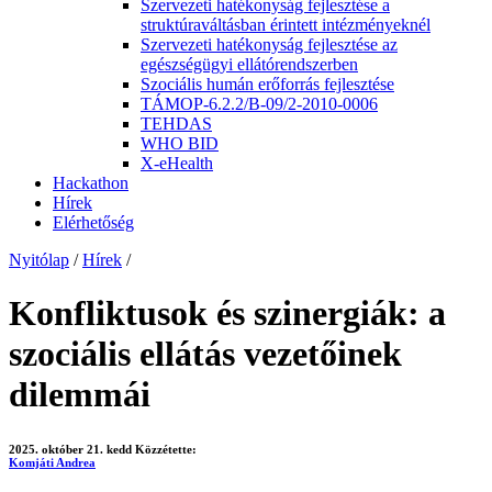
Szervezeti hatékonyság fejlesztése a
struktúraváltásban érintett intézményeknél
Szervezeti hatékonyság fejlesztése az
egészségügyi ellátórendszerben
Szociális humán erőforrás fejlesztése
TÁMOP-6.2.2/B-09/2-2010-0006
TEHDAS
WHO BID
X-eHealth
Hackathon
Hírek
Elérhetőség
Nyitólap
/
Hírek
/
Konfliktusok és szinergiák: a
szociális ellátás vezetőinek
dilemmái
2025. október 21. kedd
Közzétette:
Komjáti Andrea