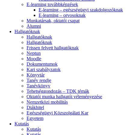
E-learning továbbképzések
E-learning – egészségügyi szakdolgozóknak
E-learning – orvosoknak
Munkatársak, oktatói csapat
Alumni
Hallgatóknak
Hallgatóknak
Hallgatóknak
Frissen felvett hallgatóknak
Neptun
Moodle
Dokumentumok
Kari szabályzatok
Könyvtár
Tanév rendje
Tanévkönyv
Tehetséggondozás – TDK témák
Oktatói munka hallgatói véleményezése
Nemzetközi mobilitás
Diákhitel
Egészségügyi Közszolgálati Kar
Egyetem
Kutatás
Kutatás
Kutatás