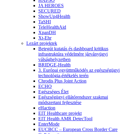
HAI-SO
JA HEROES
SECURED
ShowUp4Health
TaSHI
TeleHealthAid
XpanDH
Xt-Ehr
Lezárt projektek
Betegút kutatás és dashboard kritikus
infrastruktúra védelmére járványügyi
válsághelyzetben
BRIDGE-Health
3. Európai együttműködés az egészségügyi
technológia-értékelés terén
Chrodis Plus Joint Action
ECHO
Egészséges Élet
Egészségügyi ellátórendszer szakmai
módszertani fejlesztése
eHaction
EIT Healthcare projekt
EIT Health AMR DetecTool
EnterMode
EUCBCC – European Cross Border Care