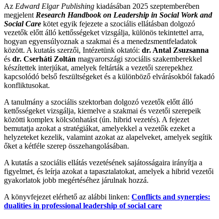
Az
Edward Elgar Publishing
kiadásában 2025 szeptemberében
megjelent
Research Handbook on Leadership in Social Work and
Social Care
kötet egyik fejezete a szociális ellátásban dolgozó
vezetők előtt álló kettősségeket vizsgálja, különös tekintettel arra,
hogyan egyensúlyoznak a szakmai és a menedzsmentfeladatok
között. A kutatás szerzői, Intézetünk oktatói:
dr. Antal Zsuzsanna
és
dr. Cserháti Zoltán
magyarországi szociális szakemberekkel
készítettek interjúkat, amelyek feltárták a vezetői szerepekhez
kapcsolódó belső feszültségeket és a különböző elvárásokból fakadó
konfliktusokat.
A tanulmány a szociális szektorban dolgozó vezetők előtt álló
kettősségeket vizsgálja, kiemelve a szakmai és vezetői szerepeik
közötti komplex kölcsönhatást (ún. hibrid vezetés). A fejezet
bemutatja azokat a stratégiákat, amelyekkel a vezetők ezeket a
helyzeteket kezelik, valamint azokat az alapelveket, amelyek segítik
őket a kétféle szerep összehangolásában.
A kutatás a szociális ellátás vezetésének sajátosságaira irányítja a
figyelmet, és leírja azokat a tapasztalatokat, amelyek a hibrid vezetői
gyakorlatok jobb megértéséhez járulnak hozzá.
A könyvfejezet elérhető az alábbi linken:
Conflicts and synergies:
dualities in professional leadership of social care