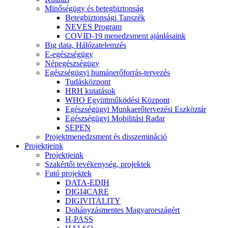
Minőségügy és betegbiztonság
Betegbiztonsági Tanszék
NEVES Program
COVID-19 menedzsment ajánlásaink
Big data, Hálózatelemzés
E-egészségügy
Népegészségügy
Egészségügyi humánerőforrás-tervezés
Tudásközpont
HRH kutatások
WHO Együttműködési Központ
Egészségügyi Munkaerőtervezési Eszköztár
Egészségügyi Mobilitási Radar
SEPEN
Projektmenedzsment és disszemináció
Projektjeink
Projektjeink
Szakértői tevékenység, projektek
Futó projektek
DATA-EDIH
DIGI4CARE
DIGIVITALITY
Dohányzásmentes Magyarországért
H-PASS