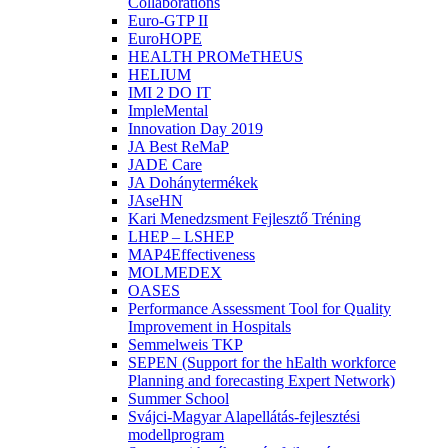
Collaborations
Euro-GTP II
EuroHOPE
HEALTH PROMeTHEUS
HELIUM
IMI 2 DO IT
ImpleMental
Innovation Day 2019
JA Best ReMaP
JADE Care
JA Dohánytermékek
JAseHN
Kari Menedzsment Fejlesztő Tréning
LHEP – LSHEP
MAP4Effectiveness
MOLMEDEX
OASES
Performance Assessment Tool for Quality
Improvement in Hospitals
Semmelweis TKP
SEPEN (Support for the hEalth workforce
Planning and forecasting Expert Network)
Summer School
Svájci-Magyar Alapellátás-fejlesztési
modellprogram