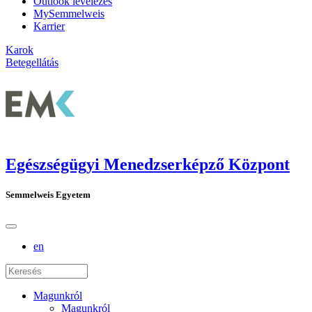
Outlook levelezés
MySemmelweis
Karrier
Karok
Betegellátás
Egészségügyi Menedzserképző Központ
Semmelweis Egyetem
en
Magunkról
Magunkról