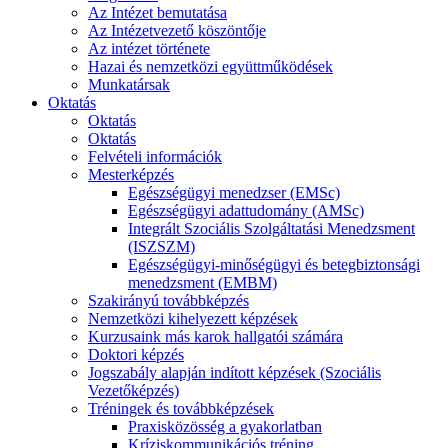
Az Intézet bemutatása
Az Intézetvezető köszöntője
Az intézet története
Hazai és nemzetközi együttműködések
Munkatársak
Oktatás
Oktatás
Oktatás
Felvételi információk
Mesterképzés
Egészségügyi menedzser (EMSc)
Egészségügyi adattudomány (AMSc)
Integrált Szociális Szolgáltatási Menedzsment
(ISZSZM)
Egészségügyi-minőségügyi és betegbiztonsági
menedzsment (EMBM)
Szakirányú továbbképzés
Nemzetközi kihelyezett képzések
Kurzusaink más karok hallgatói számára
Doktori képzés
Jogszabály alapján indított képzések (Szociális
Vezetőképzés)
Tréningek és továbbképzések
Praxisközösség a gyakorlatban
Kríziskommunikációs tréning