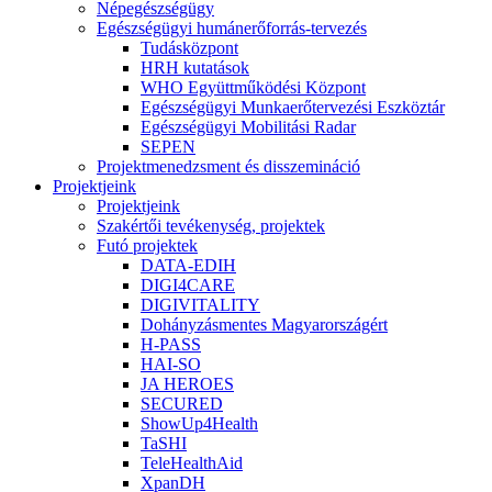
Népegészségügy
Egészségügyi humánerőforrás-tervezés
Tudásközpont
HRH kutatások
WHO Együttműködési Központ
Egészségügyi Munkaerőtervezési Eszköztár
Egészségügyi Mobilitási Radar
SEPEN
Projektmenedzsment és disszemináció
Projektjeink
Projektjeink
Szakértői tevékenység, projektek
Futó projektek
DATA-EDIH
DIGI4CARE
DIGIVITALITY
Dohányzásmentes Magyarországért
H-PASS
HAI-SO
JA HEROES
SECURED
ShowUp4Health
TaSHI
TeleHealthAid
XpanDH