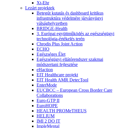
Xt-Ehr
Lezárt projektek
Betegút kutatás és dashboard kritikus
infrastruktúra védelmére járványügyi
válsághelyzetben
BRIDGE-Health
3. Európai együttműködés az egészségügyi
technológia-értékelés terén
Chrodis Plus Joint Action
ECHO
Egészséges Élet
Egészségügyi ellátórendszer szakmai
módszertani fejlesztése
eHaction
EIT Healthcare projekt
EIT Health AMR DetecTool
EnterMode
EUCBCC – European Cross Border Care
Collaborations
Euro-GTP II
EuroHOPE
HEALTH PROMeTHEUS
HELIUM
IMI 2 DO IT
ImpleMental