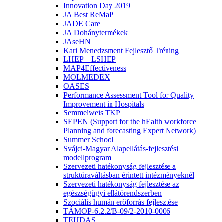
Innovation Day 2019
JA Best ReMaP
JADE Care
JA Dohánytermékek
JAseHN
Kari Menedzsment Fejlesztő Tréning
LHEP – LSHEP
MAP4Effectiveness
MOLMEDEX
OASES
Performance Assessment Tool for Quality
Improvement in Hospitals
Semmelweis TKP
SEPEN (Support for the hEalth workforce
Planning and forecasting Expert Network)
Summer School
Svájci-Magyar Alapellátás-fejlesztési
modellprogram
Szervezeti hatékonyság fejlesztése a
struktúraváltásban érintett intézményeknél
Szervezeti hatékonyság fejlesztése az
egészségügyi ellátórendszerben
Szociális humán erőforrás fejlesztése
TÁMOP-6.2.2/B-09/2-2010-0006
TEHDAS