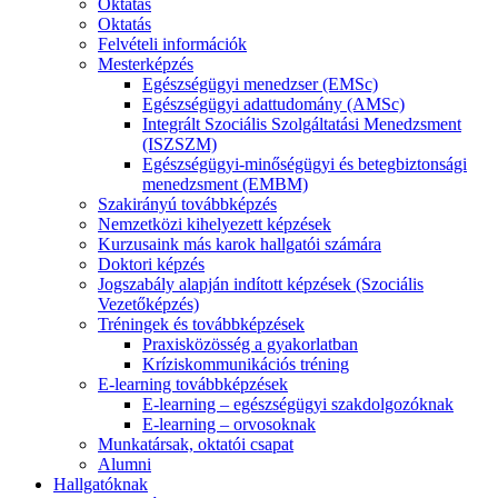
Oktatás
Oktatás
Felvételi információk
Mesterképzés
Egészségügyi menedzser (EMSc)
Egészségügyi adattudomány (AMSc)
Integrált Szociális Szolgáltatási Menedzsment
(ISZSZM)
Egészségügyi-minőségügyi és betegbiztonsági
menedzsment (EMBM)
Szakirányú továbbképzés
Nemzetközi kihelyezett képzések
Kurzusaink más karok hallgatói számára
Doktori képzés
Jogszabály alapján indított képzések (Szociális
Vezetőképzés)
Tréningek és továbbképzések
Praxisközösség a gyakorlatban
Kríziskommunikációs tréning
E-learning továbbképzések
E-learning – egészségügyi szakdolgozóknak
E-learning – orvosoknak
Munkatársak, oktatói csapat
Alumni
Hallgatóknak