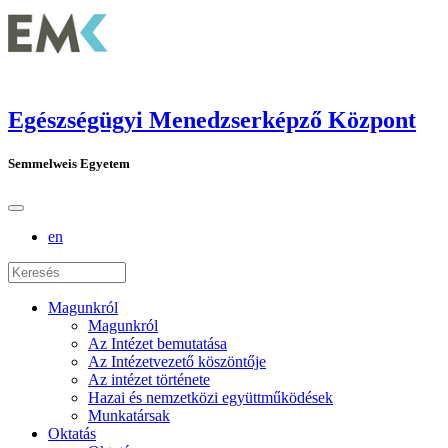
Egészségügyi Menedzserképző Központ
Semmelweis Egyetem
en
Magunkról
Magunkról
Az Intézet bemutatása
Az Intézetvezető köszöntője
Az intézet története
Hazai és nemzetközi együttműködések
Munkatársak
Oktatás