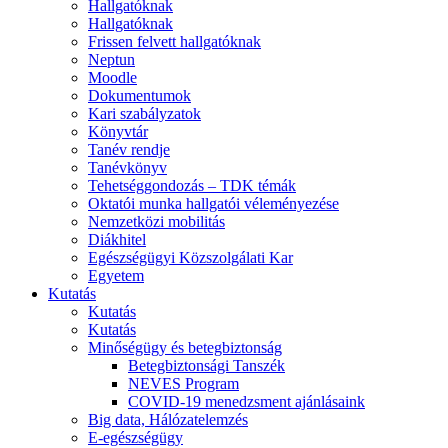
Hallgatóknak
Hallgatóknak
Frissen felvett hallgatóknak
Neptun
Moodle
Dokumentumok
Kari szabályzatok
Könyvtár
Tanév rendje
Tanévkönyv
Tehetséggondozás – TDK témák
Oktatói munka hallgatói véleményezése
Nemzetközi mobilitás
Diákhitel
Egészségügyi Közszolgálati Kar
Egyetem
Kutatás
Kutatás
Kutatás
Minőségügy és betegbiztonság
Betegbiztonsági Tanszék
NEVES Program
COVID-19 menedzsment ajánlásaink
Big data, Hálózatelemzés
E-egészségügy