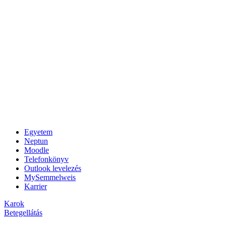
Egyetem
Neptun
Moodle
Telefonkönyv
Outlook levelezés
MySemmelweis
Karrier
Karok
Betegellátás