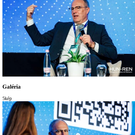
Galéria
5
kép