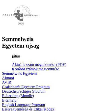
Semmelweis
Egyetem újság
július
Aktuális szám megtekintése (PDF)
Korábbi számok megtekintése
Semmelweis Egyetem
Alumni
AVIR
Családbarát Egyetem Program
Deutschsprachiges Studium
E-learning (Moodle)
E-tárhely
English Language Program
Esélyegyenlőség és Etikai Kódex