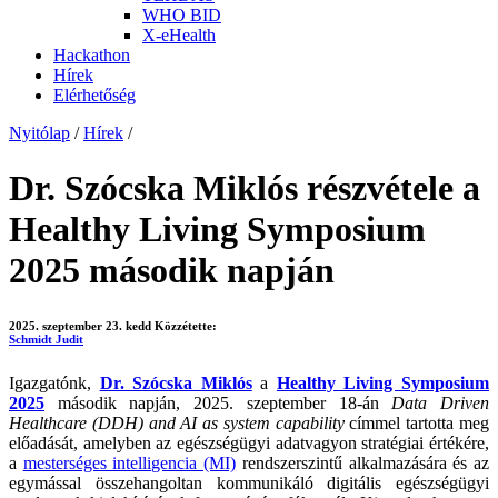
WHO BID
X-eHealth
Hackathon
Hírek
Elérhetőség
Nyitólap
/
Hírek
/
Dr. Szócska Miklós részvétele a
Healthy Living Symposium
2025 második napján
2025. szeptember 23. kedd
Közzétette:
Schmidt Judit
Igazgatónk,
Dr. Szócska Miklós
a
Healthy Living Symposium
2025
második napján, 2025. szeptember 18-án
Data Driven
Healthcare (DDH) and AI as system capability
címmel tartotta meg
előadását, amelyben az egészségügyi adatvagyon stratégiai értékére,
a
mesterséges intelligencia (MI)
rendszerszintű alkalmazására és az
egymással összehangoltan kommunikáló digitális egészségügyi