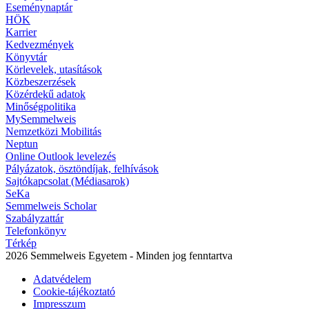
Eseménynaptár
HÖK
Karrier
Kedvezmények
Könyvtár
Körlevelek, utasítások
Közbeszerzések
Közérdekű adatok
Minőségpolitika
MySemmelweis
Nemzetközi Mobilitás
Neptun
Online Outlook levelezés
Pályázatok, ösztöndíjak, felhívások
Sajtókapcsolat (Médiasarok)
SeKa
Semmelweis Scholar
Szabályzattár
Telefonkönyv
Térkép
2026 Semmelweis Egyetem - Minden jog fenntartva
Adatvédelem
Cookie-tájékoztató
Impresszum