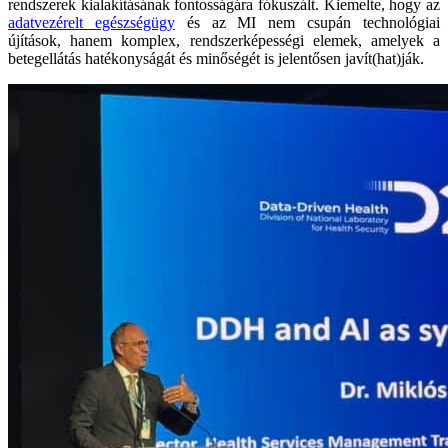
rendszerek kialakításának fontosságára fókuszált. Kiemelte, hogy az
adatvezérelt egészségügy
és az MI nem csupán technológiai
újítások, hanem komplex, rendszerképességi elemek, amelyek a
betegellátás hatékonyságát és minőségét is jelentősen javít(hat)ják.