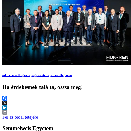
adatvezérelt egészségügy
mesterséges intelligencia
Ha érdekesnek találta, ossza meg!
Facebook
X
LinkedIn
Print
Fel az oldal tetejére
Semmelweis Egyetem