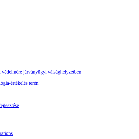
ra védelmére járványügyi válsághelyzetben
gia-értékelés terén
ejlesztése
ations