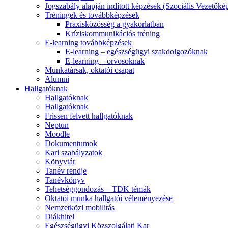
Jogszabály alapján indított képzések (Szociális Vezetőké
Tréningek és továbbképzések
Praxisközösség a gyakorlatban
Kríziskommunikációs tréning
E-learning továbbképzések
E-learning – egészségügyi szakdolgozóknak
E-learning – orvosoknak
Munkatársak, oktatói csapat
Alumni
Hallgatóknak
Hallgatóknak
Hallgatóknak
Frissen felvett hallgatóknak
Neptun
Moodle
Dokumentumok
Kari szabályzatok
Könyvtár
Tanév rendje
Tanévkönyv
Tehetséggondozás – TDK témák
Oktatói munka hallgatói véleményezése
Nemzetközi mobilitás
Diákhitel
Egészségügyi Közszolgálati Kar