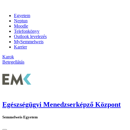
Egyetem
Neptun
Moodle
Telefonkönyv
Outlook levelezés
MySemmelweis
Karrier
Karok
Betegellátás
Egészségügyi Menedzserképző Központ
Semmelweis Egyetem