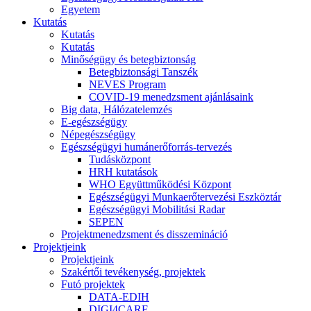
Egyetem
Kutatás
Kutatás
Kutatás
Minőségügy és betegbiztonság
Betegbiztonsági Tanszék
NEVES Program
COVID-19 menedzsment ajánlásaink
Big data, Hálózatelemzés
E-egészségügy
Népegészségügy
Egészségügyi humánerőforrás-tervezés
Tudásközpont
HRH kutatások
WHO Együttműködési Központ
Egészségügyi Munkaerőtervezési Eszköztár
Egészségügyi Mobilitási Radar
SEPEN
Projektmenedzsment és disszemináció
Projektjeink
Projektjeink
Szakértői tevékenység, projektek
Futó projektek
DATA-EDIH
DIGI4CARE