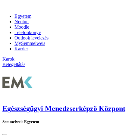
Egyetem
Neptun
Moodle
Telefonkönyv
Outlook levelezés
MySemmelweis
Karrier
Karok
Betegellátás
Egészségügyi Menedzserképző Központ
Semmelweis Egyetem