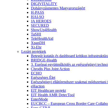
DIGIVITALITY
Dohányzásmentes Magyarországért
H-PASS
HAI-SO
JA HEROES
SECURED
ShowUp4Health
TaSHI
TeleHealthAid
XpanDH
Xt-Ehr
Lezárt projektek
Betegút kutatás és dashboard kritikus infrastruktú
BRIDGE-Health
3. Európai együttműködés az egészségügyi technoló
Chrodis Plus Joint Action
ECHO
Egészséges Élet
Egészségügyi ellátórendszer szakmai módszertani f
eHaction
EIT Healthcare projekt
EIT Health AMR DetecTool
EnterMode
EUCBCC – European Cross Border Care Collabor
Euro-GTP II