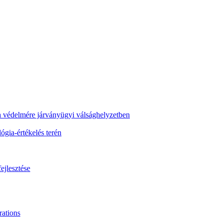
ra védelmére járványügyi válsághelyzetben
gia-értékelés terén
ejlesztése
ations