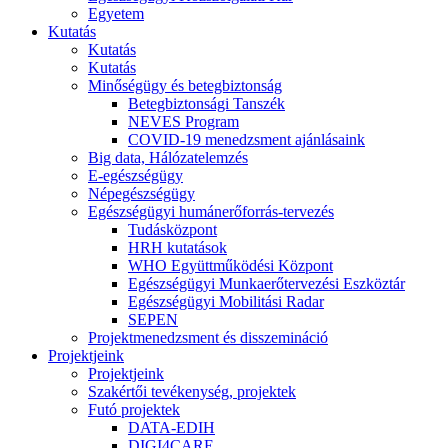
Egyetem
Kutatás
Kutatás
Kutatás
Minőségügy és betegbiztonság
Betegbiztonsági Tanszék
NEVES Program
COVID-19 menedzsment ajánlásaink
Big data, Hálózatelemzés
E-egészségügy
Népegészségügy
Egészségügyi humánerőforrás-tervezés
Tudásközpont
HRH kutatások
WHO Együttműködési Központ
Egészségügyi Munkaerőtervezési Eszköztár
Egészségügyi Mobilitási Radar
SEPEN
Projektmenedzsment és disszemináció
Projektjeink
Projektjeink
Szakértői tevékenység, projektek
Futó projektek
DATA-EDIH
DIGI4CARE