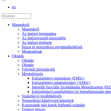
en
Magunkról
Magunkról
Az Intézet bemutatása
Az Intézetvezető köszöntője
Az intézet története
Hazai és nemzetközi együttműködések
Munkatársak
Oktatás
Oktatás
Oktatás
Felvételi információk
Mesterképzés
Egészségügyi menedzser (EMSc)
Egészségügyi adattudomány (AMSc)
Integrált Szociális Szolgáltatási Menedzsment (I
Egészségügyi-minőségügyi és betegbiztonsági 
Szakirányú továbbképzés
Nemzetközi kihelyezett képzések
Kurzusaink más karok hallgatói számára
Doktori képzés