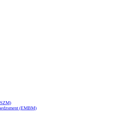
SZSZM)
menedzsment (EMBM)