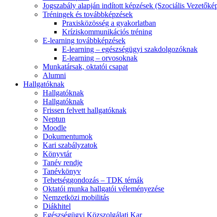
Jogszabály alapján indított képzések (Szociális Vezetőké
Tréningek és továbbképzések
Praxisközösség a gyakorlatban
Kríziskommunikációs tréning
E-learning továbbképzések
E-learning – egészségügyi szakdolgozóknak
E-learning – orvosoknak
Munkatársak, oktatói csapat
Alumni
Hallgatóknak
Hallgatóknak
Hallgatóknak
Frissen felvett hallgatóknak
Neptun
Moodle
Dokumentumok
Kari szabályzatok
Könyvtár
Tanév rendje
Tanévkönyv
Tehetséggondozás – TDK témák
Oktatói munka hallgatói véleményezése
Nemzetközi mobilitás
Diákhitel
Egészségügyi Közszolgálati Kar