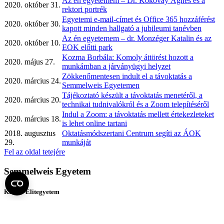
Az én egyetemem – Dr. Kokovay Ágnes és a
2020. október 31.
rektori portrék
Egyetemi e-mail-címet és Office 365 hozzáférést
2020. október 30.
kapott minden hallgató a jubileumi tanévben
Az én egyetemem – dr. Monzéger Katalin és az
2020. október 10.
EOK előtti park
Kozma Borbála: Komoly áttörést hozott a
2020. május 27.
munkámban a járványügyi helyzet
Zökkenőmentesen indult el a távoktatás a
2020. március 24.
Semmelweis Egyetemen
Tájékoztató készült a távoktatás menetéről, a
2020. március 20.
technikai tudnivalókról és a Zoom telepítéséről
Indul a Zoom: a távoktatás mellett értekezleteket
2020. március 18.
is lehet online tartani
2018. augusztus
Oktatásmódszertani Centrum segíti az ÁOK
29.
munkáját
Fel az oldal tetejére
Semmelweis Egyetem
Kutató-Elitegyetem
Az egyetem központi elérhetőségei