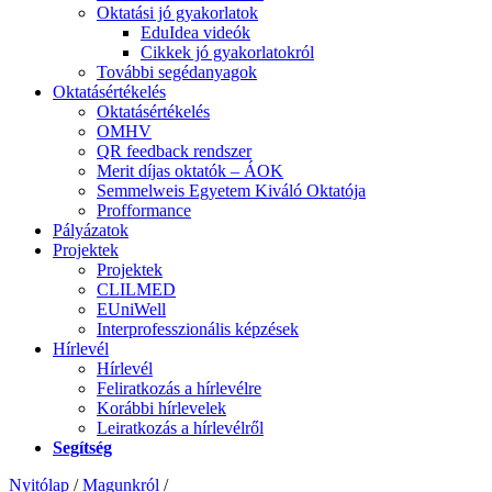
Oktatási jó gyakorlatok
EduIdea videók
Cikkek jó gyakorlatokról
További segédanyagok
Oktatásértékelés
Oktatásértékelés
OMHV
QR feedback rendszer
Merit díjas oktatók – ÁOK
Semmelweis Egyetem Kiváló Oktatója
Profformance
Pályázatok
Projektek
Projektek
CLILMED
EUniWell
Interprofesszionális képzések
Hírlevél
Hírlevél
Feliratkozás a hírlevélre
Korábbi hírlevelek
Leiratkozás a hírlevélről
Segítség
Nyitólap
/
Magunkról
/