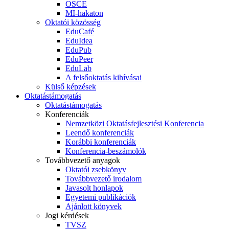
OSCE
MI-hakaton
Oktatói közösség
EduCafé
EduIdea
EduPub
EduPeer
EduLab
A felsőoktatás kihívásai
Külső képzések
Oktatástámogatás
Oktatástámogatás
Konferenciák
Nemzetközi Oktatásfejlesztési Konferencia
Leendő konferenciák
Korábbi konferenciák
Konferencia-beszámolók
Továbbvezető anyagok
Oktatói zsebkönyv
Továbbvezető irodalom
Javasolt honlapok
Egyetemi publikációk
Ajánlott könyvek
Jogi kérdések
TVSZ