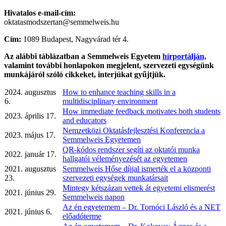
Hivatalos e-mail-cím:
oktatasmodszertan@semmelweis.hu
Cím:
1089 Budapest, Nagyvárad tér 4.
Az alábbi táblázatban a Semmelweis Egyetem
hírportálján,
valamint további honlapokon megjelent, szervezeti egységünk
munkájáról szóló cikkeket, interjúkat gyűjtjük.
2024. augusztus
How to enhance teaching skills in a
6.
multidisciplinary environment
How immediate feedback motivates both students
2023. április 17.
and educators
Nemzetközi Oktatásfejlesztési Konferencia a
2023. május 17.
Semmelweis Egyetemen
QR-kódos rendszer segíti az oktatói munka
2022. január 17.
hallgatói véleményezését az egyetemen
2021. augusztus
Semmelweis Hőse díjjal ismerték el a központi
23.
szervezeti egységek munkatársait
Mintegy kétszázan vettek át egyetemi elismerést
2021. június 29.
Semmelweis napon
Az én egyetemem – Dr. Tornóci László és a NET
2021. június 6.
előadóterme