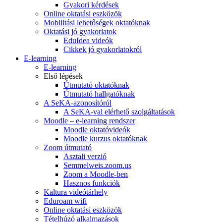
Gyakori kérdések
Online oktatási eszközök
Mobilitási lehetőségek oktatóknak
Oktatási jó gyakorlatok
EduIdea videók
Cikkek jó gyakorlatokról
E-learning
E-learning
Első lépések
Útmutató oktatóknak
Útmutató hallgatóknak
A SeKA-azonosítóról
A SeKA-val elérhető szolgáltatások
Moodle – e-learning rendszer
Moodle oktatóvideók
Moodle kurzus oktatóknak
Zoom útmutató
Asztali verzió
Semmelweis.zoom.us
Zoom a Moodle-ben
Hasznos funkciók
Kaltura videótárhely
Eduroam wifi
Online oktatási eszközök
Tételhúzó alkalmazások