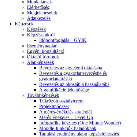
Munkatársak
Elérhetőség
Megjelenéseink
Adatkezelés
Képzések
Képzések
Képzéseinkről
Időpontfoglalás – GYIK
Eseménynaptár
Egyéni konzultáció
Oktatói fórumok
Alapképzések
Bevezetés az egyetemi oktatásba
Bevezetés a gyakorlattervezésbe és
gyakorlattartásba
Bevezetés az okostábla használatába
A gamifikáció jelentősége
Továbbképzések
Tükrözött osztályterem
Projektmódszer
A mérés-értékelés stratégiái
Mérés-értékelés – Level-Up
Infografika készítés (One Minute Wonder)
Moodle-funkciók haladóknak
Tanulási eredmény alapú képzésfejlesztés