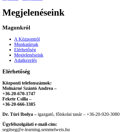
Megjelenéseink
Magunkról
A Központról
Munkatársak
Elérhetőség
Megjelenéseink
Adatkezelés
Elérhetőség
Központi telefonszámok:
Molnárné Szántó Andrea –
+36-20-670-1747
Fekete Csilla –
+36-20-666-3385
Dr. Túri Ibolya –
igazgató, főiskolai tanár – +36-20-920-3080
Ügyfélszolgálati e-mail-cím:
segitseg@e-learning.semmelweis.hu