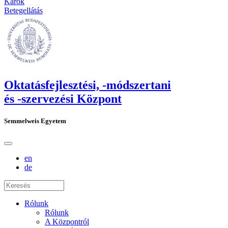
Karok
Betegellátás
Oktatásfejlesztési, -módszertani
és -szervezési Központ
Semmelweis Egyetem
en
de
Rólunk
Rólunk
A Központról