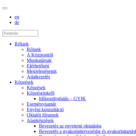
en
de
Rólunk
Rólunk
A Központról
Munkatársak
Elérhetőség
Megjelenéseink
Adatkezelés
Képzések
Képzések
Képzéseinkről
Időpontfoglalás – GYIK
Eseménynaptár
Egyéni konzultáció
Oktatói fórumok
Alapképzések
Bevezetés az egyetemi oktatásba
Bevezetés a gyakorlattervezésbe és gyakorlattartás