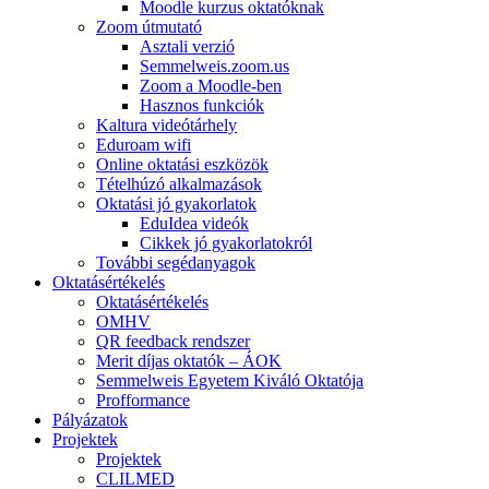
Moodle kurzus oktatóknak
Zoom útmutató
Asztali verzió
Semmelweis.zoom.us
Zoom a Moodle-ben
Hasznos funkciók
Kaltura videótárhely
Eduroam wifi
Online oktatási eszközök
Tételhúzó alkalmazások
Oktatási jó gyakorlatok
EduIdea videók
Cikkek jó gyakorlatokról
További segédanyagok
Oktatásértékelés
Oktatásértékelés
OMHV
QR feedback rendszer
Merit díjas oktatók – ÁOK
Semmelweis Egyetem Kiváló Oktatója
Profformance
Pályázatok
Projektek
Projektek
CLILMED