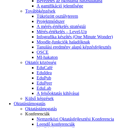
Bevezetés az okostábla használatába
A gamifikáció jelentősége
Továbbképzések
Tükrözött osztályterem
Projektmódszer
A mérés-értékelés stratégiái
Mérés-értékelés – Level-Up
Infografika készítés (One Minute Wonder)
Moodle-funkciók haladóknak
Tanulási eredmény alapú képzésfejlesztés
OSCE
MI-hakaton
Oktatói közösség
EduCafé
EduIdea
EduPub
EduPeer
EduLab
A felsőoktatás kihívásai
Külső képzések
Oktatástámogatás
Oktatástámogatás
Konferenciák
Nemzetközi Oktatásfejlesztési Konferencia
Leendő konferenciák