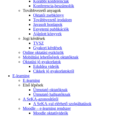
Korábbi konferenciák
Konferencia-beszámolók
Továbbvezető anyagok
Oktatói zsebkönyv
Továbbvezető irodalom
Javasolt honlapok
Egyetemi publikációk
Ajánlott könyvek
Jogi kérdések
TVSZ
Gyakori kérdések
Online oktatási eszközök
Mobilitási lehetőségek oktatóknak
Oktatási jó gyakorlatok
EduIdea videók
Cikkek jó gyakorlatokról
E-learning
E-learning
Első lépések
Útmutató oktatóknak
Útmutató hallgatóknak
A SeKA-azonosítóról
A SeKA-val elérhető szolgáltatások
Moodle – e-learning rendszer
Moodle oktatóvideók