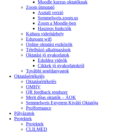
Moodle kurzus oktatóknak
Zoom útmutató
Asztali verzió
Semmelweis.zoom.us
Zoom a Moodle-ben
Hasznos funkciók
Kaltura videótárhely
Eduroam wifi
Online oktatási eszközök
Tételhúzó alkalmazások
Oktatási jó gyakorlatok
EduIdea videók
Cikkek jó gyakorlatokról
További segédanyagok
Oktatásértékelés
Oktatásértékelés
OMHV
QR feedback rendszer
Merit díjas oktatók – ÁOK
Semmelweis Egyetem Kiváló Oktatója
Profformance
Pályázatok
Projektek
Projektek
CLILMED