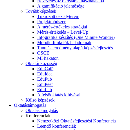
Bevezetés az okostábla használatába
A gamifikáció jelentősége
Továbbképzések
Tükrözött osztályterem
Projektmódszer
A mérés-értékelés stratégiái
Mérés-értékelés – Level-Up
Infografika készítés (One Minute Wonder)
Moodle-funkciók haladóknak
Tanulási eredmény alapú képzésfejlesztés
OSCE
MI-hakaton
Oktatói közösség
EduCafé
EduIdea
EduPub
EduPeer
EduLab
A felsőoktatás kihívásai
Külső képzések
Oktatástámogatás
Oktatástámogatás
Konferenciák
Nemzetközi Oktatásfejlesztési Konferencia
Leendő konferenciák