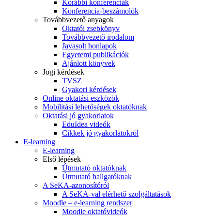
Korábbi konferenciák
Konferencia-beszámolók
Továbbvezető anyagok
Oktatói zsebkönyv
Továbbvezető irodalom
Javasolt honlapok
Egyetemi publikációk
Ajánlott könyvek
Jogi kérdések
TVSZ
Gyakori kérdések
Online oktatási eszközök
Mobilitási lehetőségek oktatóknak
Oktatási jó gyakorlatok
EduIdea videók
Cikkek jó gyakorlatokról
E-learning
E-learning
Első lépések
Útmutató oktatóknak
Útmutató hallgatóknak
A SeKA-azonosítóról
A SeKA-val elérhető szolgáltatások
Moodle – e-learning rendszer
Moodle oktatóvideók