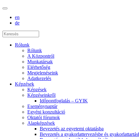
en
de
Rólunk
Rólunk
A Központról
Munkatársak
Elérhetőség
Megjelenéseink
Adatkezelés
Képzések
Képzések
Képzéseinkről
Időpontfoglalás – GYIK
Eseménynaptár
Egyéni konzultáció
Oktatói fórumok
Alapképzések
Bevezetés az egyetemi oktatásba
Bevezetés a gyakorlattervezésbe és gyakorlattartás