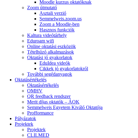
Moodle kurzus oktatóknak
Zoom útmutató
Asztali verzió
Semmelweis.zoom.us
Zoom a Moodle-ben
Hasznos funkciók
Kaltura videótárhely
Eduroam wifi
Online oktatási eszközök
Tételhúzó alkalmazások
Oktatási jó gyakorlatok
EduIdea videók
Cikkek jó gyakorlatokról
További segédanyagok
Oktatásértékelés
Oktatásértékelés
OMHV
QR feedback rendszer
Merit díjas oktatók – ÁOK
Semmelweis Egyetem Kiváló Oktatója
Profformance
Pályázatok
Projektek
Projektek
CLILMED