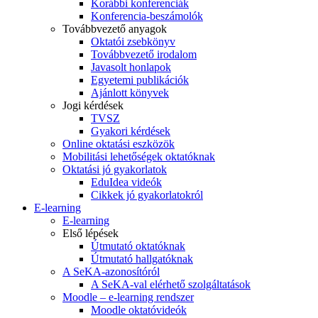
Korábbi konferenciák
Konferencia-beszámolók
Továbbvezető anyagok
Oktatói zsebkönyv
Továbbvezető irodalom
Javasolt honlapok
Egyetemi publikációk
Ajánlott könyvek
Jogi kérdések
TVSZ
Gyakori kérdések
Online oktatási eszközök
Mobilitási lehetőségek oktatóknak
Oktatási jó gyakorlatok
EduIdea videók
Cikkek jó gyakorlatokról
E-learning
E-learning
Első lépések
Útmutató oktatóknak
Útmutató hallgatóknak
A SeKA-azonosítóról
A SeKA-val elérhető szolgáltatások
Moodle – e-learning rendszer
Moodle oktatóvideók