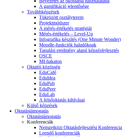
Bevezetés az okostábla használatába
A gamifikáció jelentősége
Továbbképzések
Tükrözött osztályterem
Projektmódszer
A mérés-értékelés stratégiái
Mérés-értékelés – Level-Up
Infografika készítés (One Minute Wonder)
Moodle-funkciók haladóknak
Tanulási eredmény alapú képzésfejlesztés
OSCE
MI-hakaton
Oktatói közösség
EduCafé
EduIdea
EduPub
EduPeer
EduLab
A felsőoktatás kihívásai
Külső képzések
Oktatástámogatás
Oktatástámogatás
Konferenciák
Nemzetközi Oktatásfejlesztési Konferencia
Leendő konferenciák