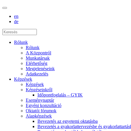
en
de
Rólunk
Rólunk
A Központról
Munkatársak
Elérhetőség
Megjelenéseink
Adatkezelés
Képzések
Képzések
Képzéseinkről
Időpontfoglalás – GYIK
Eseménynaptár
Egyéni konzultáció
Oktatói fórumok
Alapképzések
Bevezetés az egyetemi oktatásba
Bevezetés a gyakorlattervezésbe és gyakorlattartás