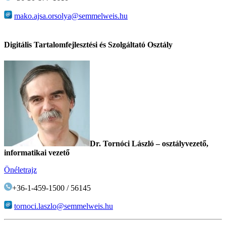
mako.ajsa.orsolya@semmelweis.hu
Digitális Tartalomfejlesztési és Szolgáltató Osztály
Dr. Tornóci László – osztályvezető,
informatikai vezető
Önéletrajz
+36-1-459-1500 / 56145
tornoci.laszlo@semmelweis.hu