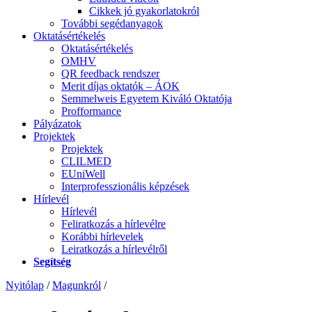
Cikkek jó gyakorlatokról
További segédanyagok
Oktatásértékelés
Oktatásértékelés
OMHV
QR feedback rendszer
Merit díjas oktatók – ÁOK
Semmelweis Egyetem Kiváló Oktatója
Profformance
Pályázatok
Projektek
Projektek
CLILMED
EUniWell
Interprofesszionális képzések
Hírlevél
Hírlevél
Feliratkozás a hírlevélre
Korábbi hírlevelek
Leiratkozás a hírlevélről
Segítség
Nyitólap
/
Magunkról
/