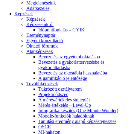
Megjelenéseink
Adatkezelés
Képzések
Képzések
Képzéseinkről
Időpontfoglalás – GYIK
Eseménynaptár
Egyéni konzultáció
Oktatói fórumok
Alapképzések
Bevezetés az egyetemi oktatásba
Bevezetés a gyakorlattervezésbe és
gyakorlattartásba
Bevezetés az okostábla használatába
A gamifikáció jelentősége
Továbbképzések
Tükrözött osztályterem
Projektmódszer
A mérés-értékelés stratégiái
Mérés-értékelés – Level-Up
Infografika készítés (One Minute Wonder)
Moodle-funkciók haladóknak
Tanulási eredmény alapú képzésfejlesztés
OSCE
MI-hakaton