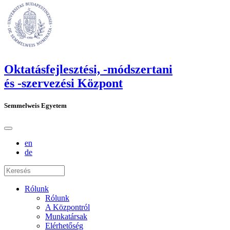
Oktatásfejlesztési, -módszertani
és -szervezési Központ
Semmelweis Egyetem
en
de
Rólunk
Rólunk
A Központról
Munkatársak
Elérhetőség