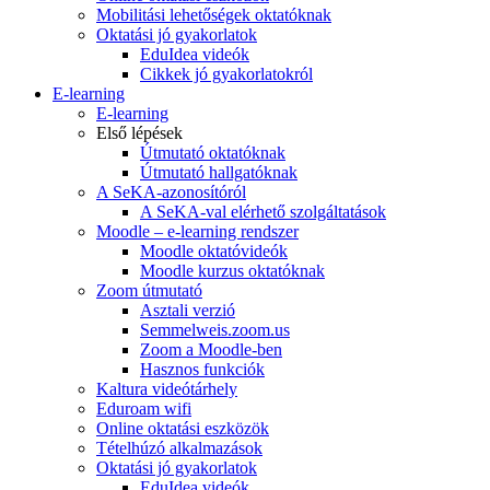
Mobilitási lehetőségek oktatóknak
Oktatási jó gyakorlatok
EduIdea videók
Cikkek jó gyakorlatokról
E-learning
E-learning
Első lépések
Útmutató oktatóknak
Útmutató hallgatóknak
A SeKA-azonosítóról
A SeKA-val elérhető szolgáltatások
Moodle – e-learning rendszer
Moodle oktatóvideók
Moodle kurzus oktatóknak
Zoom útmutató
Asztali verzió
Semmelweis.zoom.us
Zoom a Moodle-ben
Hasznos funkciók
Kaltura videótárhely
Eduroam wifi
Online oktatási eszközök
Tételhúzó alkalmazások
Oktatási jó gyakorlatok
EduIdea videók