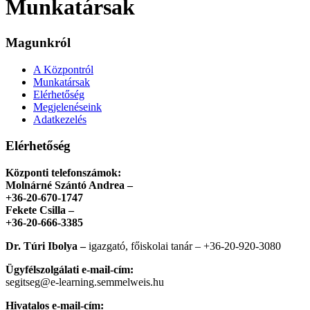
Munkatársak
Magunkról
A Központról
Munkatársak
Elérhetőség
Megjelenéseink
Adatkezelés
Elérhetőség
Központi telefonszámok:
Molnárné Szántó Andrea –
+36-20-670-1747
Fekete Csilla –
+36-20-666-3385
Dr. Túri Ibolya –
igazgató, főiskolai tanár – +36-20-920-3080
Ügyfélszolgálati e-mail-cím:
segitseg@e-learning.semmelweis.hu
Hivatalos e-mail-cím: