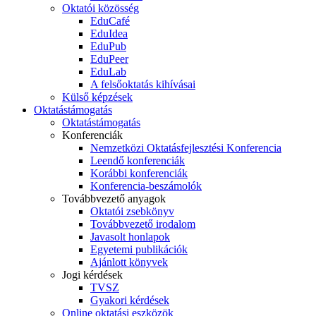
Oktatói közösség
EduCafé
EduIdea
EduPub
EduPeer
EduLab
A felsőoktatás kihívásai
Külső képzések
Oktatástámogatás
Oktatástámogatás
Konferenciák
Nemzetközi Oktatásfejlesztési Konferencia
Leendő konferenciák
Korábbi konferenciák
Konferencia-beszámolók
Továbbvezető anyagok
Oktatói zsebkönyv
Továbbvezető irodalom
Javasolt honlapok
Egyetemi publikációk
Ajánlott könyvek
Jogi kérdések
TVSZ
Gyakori kérdések
Online oktatási eszközök