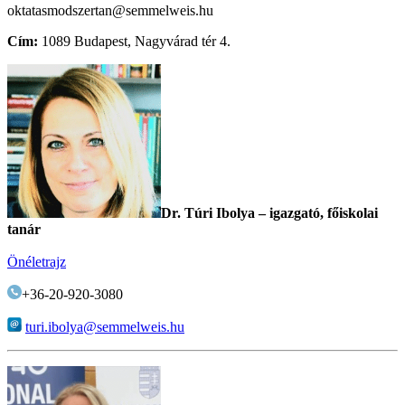
oktatasmodszertan@semmelweis.hu
Cím:
1089 Budapest, Nagyvárad tér 4.
Dr. Túri Ibolya – igazgató, főiskolai
tanár
Önéletrajz
+36-20-920-3080
turi.ibolya@semmelweis.hu