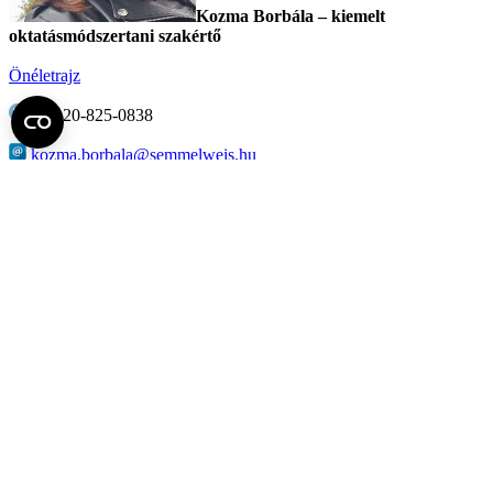
Kozma Borbála – kiemelt
oktatásmódszertani szakértő
Önéletrajz
+36
–
20-825-0838
kozma.borbala@semmelweis.hu
Dr. Frank Tamás –
oktatásmódszertani szakértő
Önéletrajz
+36
–
30-878-3363