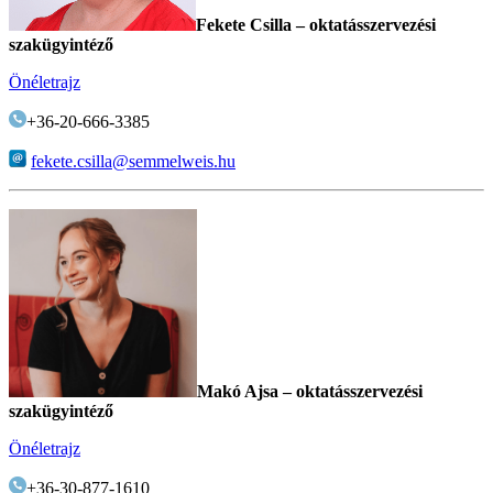
Fekete Csilla – oktatásszervezési
szakügyintéző
Önéletrajz
+36-20-666-3385
fekete.csilla@semmelweis.hu
Makó Ajsa – oktatásszervezési
szakügyintéző
Önéletrajz
+36-30-877-1610