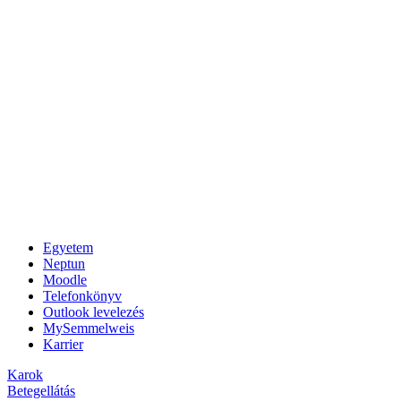
Egyetem
Neptun
Moodle
Telefonkönyv
Outlook levelezés
MySemmelweis
Karrier
Karok
Betegellátás