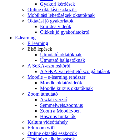
Gyakori kérdések
Online oktatási eszközök
Mobilitási lehetőségek oktatóknak
Oktatási jó gyakorlatok
EduIdea videók
Cikkek jó gyakorlatokról
E-learning
E-learning
Első lépések
Útmutató oktatóknak
Útmutató hallgatóknak
A SeKA-azonosítóról
A SeKA-val elérhető szolgáltatások
Moodle – e-learning rendszer
Moodle oktatóvideók
Moodle kurzus oktatóknak
Zoom útmutató
Asztali verzió
Semmelweis.zoom.us
Zoom a Moodle-ben
Hasznos funkciók
Kaltura videótárhely
Eduroam wifi
Online oktatási eszközök
Tételhúzó alkalmazások