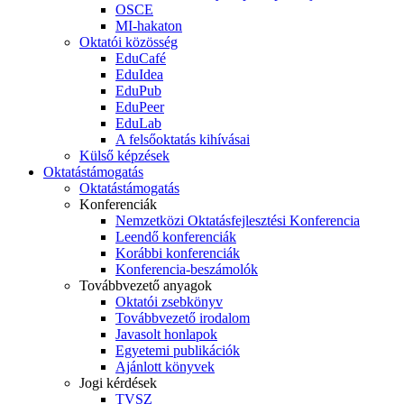
OSCE
MI-hakaton
Oktatói közösség
EduCafé
EduIdea
EduPub
EduPeer
EduLab
A felsőoktatás kihívásai
Külső képzések
Oktatástámogatás
Oktatástámogatás
Konferenciák
Nemzetközi Oktatásfejlesztési Konferencia
Leendő konferenciák
Korábbi konferenciák
Konferencia-beszámolók
Továbbvezető anyagok
Oktatói zsebkönyv
Továbbvezető irodalom
Javasolt honlapok
Egyetemi publikációk
Ajánlott könyvek
Jogi kérdések
TVSZ