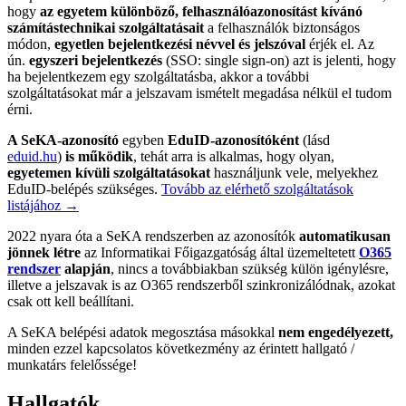
hogy
az egyetem különböző, felhasználóazonosítást kívánó
számítástechnikai szolgáltatásait
a felhasználók biztonságos
módon,
egyetlen bejelentkezési névvel és jelszóval
érjék el. A
z
ún.
egyszeri bejelentkezés
(SSO: single sign-on) azt is jelenti, hogy
ha bejelentkezem egy szolgáltatásba, akkor a további
szolgáltatásokat már a jelszavam ismételt megadása nélkül el tudom
érni.
A SeKA-azonosító
egyben
EduID-azonosítóként
(lásd
eduid.hu
)
is működik
, tehát arra is alkalmas, hogy olyan,
egyetemen kívüli szolgáltatásokat
használjunk vele, melyekhez
EduID-belépés szükséges.
Tovább az elérhető szolgáltatások
listájához →
2022 nyara óta a SeKA rendszerben az azonosítók
automatikusan
jönnek létre
az Informatikai Főigazgatóság által üzemeltetett
O365
rendszer
alapján
, nincs a továbbiakban szükség külön igénylésre,
illetve a jelszavak is az O365 rendszerből szinkronizálódnak, azokat
csak ott kell beállítani.
A SeKA belépési adatok megosztása másokkal
nem engedélyezett,
minden ezzel kapcsolatos következmény az érintett hallgató /
munkatárs felelőssége!
Hallgatók