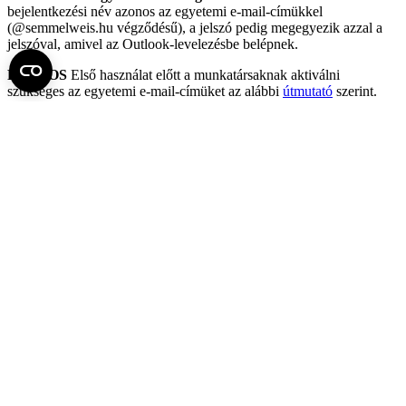
bejelentkezési név azonos az egyetemi e-mail-címükkel
(@semmelweis.hu végződésű), a jelszó pedig megegyezik azzal a
jelszóval, amivel az Outlook-levelezésbe belépnek.
FONTOS
Első használat előtt a munkatársaknak aktiválni
szükséges az egyetemi e-mail-címüket az alábbi
útmutató
szerint.
VPN-kapcsolatra
nincs szükség a SeKA-bejelentkezés
használatához (így a Moodle-hez és a Zoomhoz sem).
(Ha egyéb
okokból mégis szükségük van VPN kapcsolatra, azzal
kapcsolatban
az Informatikai Főigazgatóság honlapján
tájékozódhatnak.
)
Külsős oktatók
Külsős oktatók számára
a felhasználóigénylést az alábbi
honlapon
kell kezdeményeznie egy egyetemi munkatársnak (pl. vezető, HR-
es, kolléga).
Az aktiválással, illetve a belépéssel kapcsolatos problémákkal
kérjük, az O365 Helpdesket keressék:
Email:
o365helpdesk@semmelweis.hu
Telefon:
+36 30 016 4702