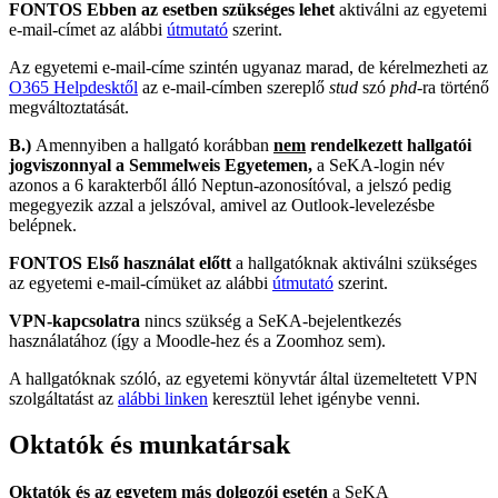
FONTOS
Ebben az esetben szükséges lehet
aktiválni az egyetemi
e-mail-címet az alábbi
útmutató
szerint.
Az egyetemi e-mail-címe szintén ugyanaz marad, de kérelmezheti az
O365 Helpdesktől
az e-mail-címben szereplő
stud
szó
phd
-ra történő
megváltoztatását.
B.)
Amennyiben a hallgató korábban
nem
rendelkezett hallgatói
jogviszonnyal a Semmelweis Egyetemen,
a SeKA-login név
azonos a 6 karakterből álló Neptun-azonosítóval, a jelszó pedig
megegyezik azzal a jelszóval, amivel az Outlook-levelezésbe
belépnek.
FONTOS
Első használat előtt
a hallgatóknak aktiválni szükséges
az egyetemi e-mail-címüket az alábbi
útmutató
szerint.
VPN-kapcsolatra
nincs szükség a SeKA-bejelentkezés
használatához (így a Moodle-hez és a Zoomhoz sem).
A hallgatóknak szóló, az egyetemi könyvtár által üzemeltetett VPN
szolgáltatást az
alábbi linken
keresztül lehet igénybe venni.
Oktatók és munkatársak
Oktatók és az egyetem más dolgozói esetén
a SeKA