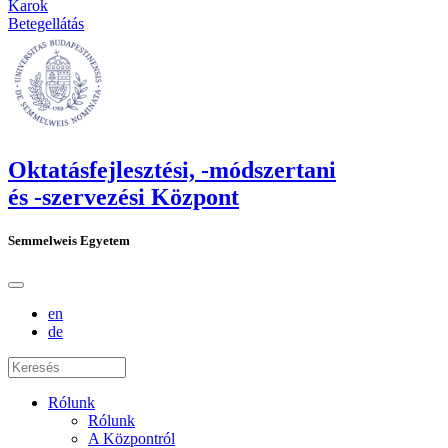
Karok
Betegellátás
Oktatásfejlesztési, -módszertani
és -szervezési Központ
Semmelweis Egyetem
en
de
Rólunk
Rólunk
A Központról