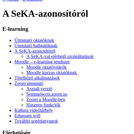
A SeKA-azonosítóról
E-learning
Útmutató oktatóknak
Útmutató hallgatóknak
A SeKA-azonosítóról
A SeKA-val elérhető szolgáltatások
Moodle – e-learning rendszer
Moodle oktatóvideók
Moodle kurzus oktatóknak
Tételhúzó alkalmazások
Zoom útmutató
Asztali verzió
Semmelweis.zoom.us
Zoom a Moodle-ben
Hasznos funkciók
Kaltura videótárhely
Eduroam wifi
További segédanyagok
Elérhetőség