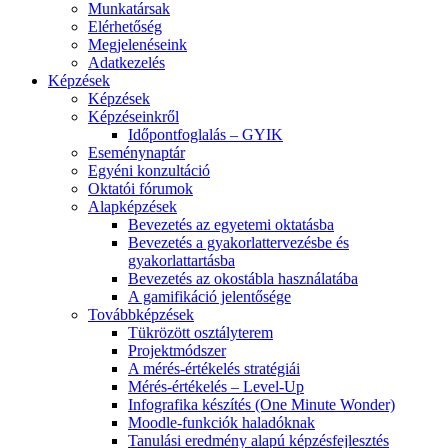
Munkatársak
Elérhetőség
Megjelenéseink
Adatkezelés
Képzések
Képzések
Képzéseinkről
Időpontfoglalás – GYIK
Eseménynaptár
Egyéni konzultáció
Oktatói fórumok
Alapképzések
Bevezetés az egyetemi oktatásba
Bevezetés a gyakorlattervezésbe és
gyakorlattartásba
Bevezetés az okostábla használatába
A gamifikáció jelentősége
Továbbképzések
Tükrözött osztályterem
Projektmódszer
A mérés-értékelés stratégiái
Mérés-értékelés – Level-Up
Infografika készítés (One Minute Wonder)
Moodle-funkciók haladóknak
Tanulási eredmény alapú képzésfejlesztés