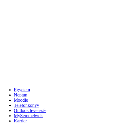
Egyetem
Neptun
Moodle
Telefonkönyv
Outlook levelezés
MySemmelweis
Karrier