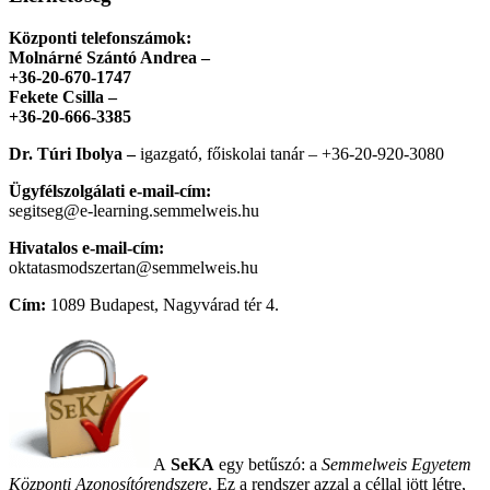
Központi telefonszámok:
Molnárné Szántó Andrea –
+36-20-670-1747
Fekete Csilla –
+36-20-666-3385
Dr. Túri Ibolya –
igazgató, főiskolai tanár – +36-20-920-3080
Ügyfélszolgálati e-mail-cím:
segitseg@e-learning.semmelweis.hu
Hivatalos e-mail-cím:
oktatasmodszertan@semmelweis.hu
Cím:
1089 Budapest, Nagyvárad tér 4.
A
SeKA
egy betűszó: a
Semmelweis Egyetem
Központi Azonosítórendszere
. Ez a rendszer azzal a céllal jött létre,