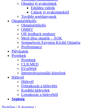
Oktatási jó gyakorlatok
EduIdea videók
Cikkek jó gyakorlatokról
További segédanyagok
Oktatásértékelés
Oktatásértékelés
OMHV
QR feedback rendszer
Merit díjas oktatók – ÁOK
Semmelweis Egyetem Kiváló Oktatója
Profformance
Pályázatok
Projektek
Projektek
CLILMED
EUniWell
Interprofesszionális képzések
Hírlevél
Hírlevél
Feliratkozás a hírlevélre
Korábbi hírlevelek
Leiratkozás a hírlevélről
Segítség
Nyitólap
/
E-learning
/