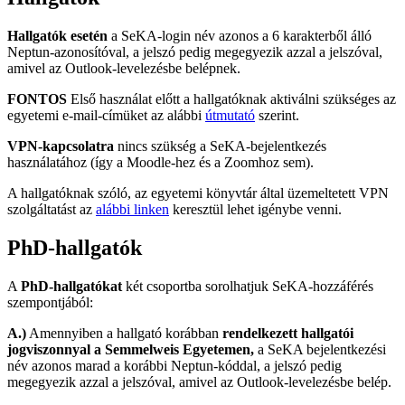
Hallgatók esetén
a SeKA-login név azonos a 6 karakterből álló
Neptun-azonosítóval, a jelszó pedig megegyezik azzal a jelszóval,
amivel az Outlook-levelezésbe belépnek.
FONTOS
Első használat előtt a hallgatóknak aktiválni szükséges az
egyetemi e-mail-címüket az alábbi
útmutató
szerint.
VPN-kapcsolatra
nincs szükség a SeKA-bejelentkezés
használatához (így a Moodle-hez és a Zoomhoz sem).
A hallgatóknak szóló, az egyetemi könyvtár által üzemeltetett VPN
szolgáltatást az
alábbi linken
keresztül lehet igénybe venni.
PhD-hallgatók
A
PhD-hallgatókat
két csoportba sorolhatjuk SeKA-hozzáférés
szempontjából:
A.)
Amennyiben a hallgató korábban
rendelkezett hallgatói
jogviszonnyal a Semmelweis Egyetemen,
a SeKA bejelentkezési
név azonos marad a korábbi Neptun-kóddal, a jelszó pedig
megegyezik azzal a jelszóval, amivel az Outlook-levelezésbe belép.