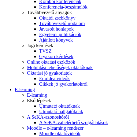
Korábbi konferenciák
Konferencia-beszámolók
Továbbvezető anyagok
Oktatói zsebkönyv
Továbbvezető irodalom
Javasolt honlapok
Egyetemi publikációk
Ajánlott könyvek
Jogi kérdések
TVSZ
Gyakori kérdések
Online oktatási eszközök
Mobilitási lehetőségek oktatóknak
Oktatási jó gyakorlatok
EduIdea videók
Cikkek jó gyakorlatokról
E-learning
E-learning
Első lépések
Útmutató oktatóknak
Útmutató hallgatóknak
A SeKA-azonosítóról
A SeKA-val elérhető szolgáltatások
Moodle – e-learning rendszer
Moodle oktatóvideók