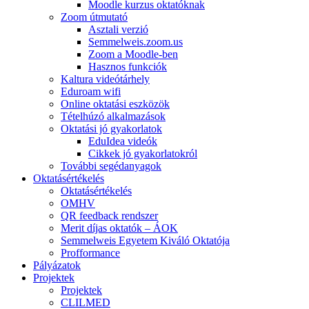
Moodle kurzus oktatóknak
Zoom útmutató
Asztali verzió
Semmelweis.zoom.us
Zoom a Moodle-ben
Hasznos funkciók
Kaltura videótárhely
Eduroam wifi
Online oktatási eszközök
Tételhúzó alkalmazások
Oktatási jó gyakorlatok
EduIdea videók
Cikkek jó gyakorlatokról
További segédanyagok
Oktatásértékelés
Oktatásértékelés
OMHV
QR feedback rendszer
Merit díjas oktatók – ÁOK
Semmelweis Egyetem Kiváló Oktatója
Profformance
Pályázatok
Projektek
Projektek
CLILMED