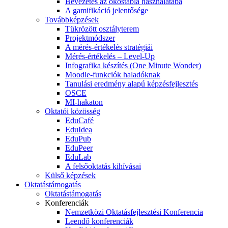
Bevezetés az okostábla használatába
A gamifikáció jelentősége
Továbbképzések
Tükrözött osztályterem
Projektmódszer
A mérés-értékelés stratégiái
Mérés-értékelés – Level-Up
Infografika készítés (One Minute Wonder)
Moodle-funkciók haladóknak
Tanulási eredmény alapú képzésfejlesztés
OSCE
MI-hakaton
Oktatói közösség
EduCafé
EduIdea
EduPub
EduPeer
EduLab
A felsőoktatás kihívásai
Külső képzések
Oktatástámogatás
Oktatástámogatás
Konferenciák
Nemzetközi Oktatásfejlesztési Konferencia
Leendő konferenciák