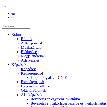
en
de
Rólunk
Rólunk
A Központról
Munkatársak
Elérhetőség
Megjelenéseink
Adatkezelés
Képzések
Képzések
Képzéseinkről
Időpontfoglalás – GYIK
Eseménynaptár
Egyéni konzultáció
Oktatói fórumok
Alapképzések
Bevezetés az egyetemi oktatásba
Bevezetés a gyakorlattervezésbe és gyakorlattartás