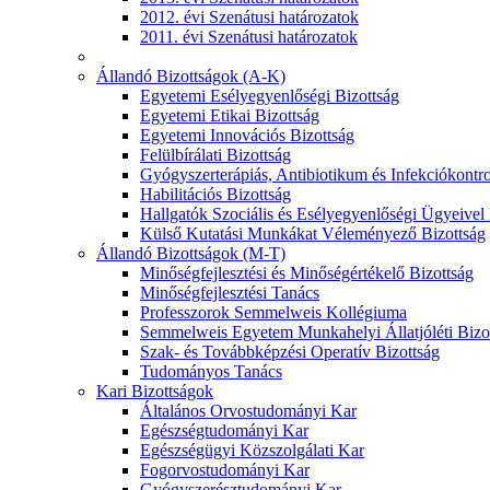
2012. évi Szenátusi határozatok
2011. évi Szenátusi határozatok
Állandó Bizottságok (A-K)
Egyetemi Esélyegyenlőségi Bizottság
Egyetemi Etikai Bizottság
Egyetemi Innovációs Bizottság
Felülbírálati Bizottság
Gyógyszerterápiás, Antibiotikum és Infekciókontro
Habilitációs Bizottság
Hallgatók Szociális és Esélyegyenlőségi Ügyeivel
Külső Kutatási Munkákat Véleményező Bizottság
Állandó Bizottságok (M-T)
Minőségfejlesztési és Minőségértékelő Bizottság
Minőségfejlesztési Tanács
Professzorok Semmelweis Kollégiuma
Semmelweis Egyetem Munkahelyi Állatjóléti Bizo
Szak- és Továbbképzési Operatív Bizottság
Tudományos Tanács
Kari Bizottságok
Általános Orvostudományi Kar
Egészségtudományi Kar
Egészségügyi Közszolgálati Kar
Fogorvostudományi Kar
Gyógyszerésztudományi Kar