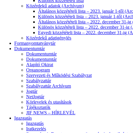
Különös közzétételi lista
Közérdekű adatok (Archívum)
Általános közzétételi lista – 2023. január 1-től (A
Különös közzétételi lista – 2023. január 1-től (Ar
Általános közzétételi lista – 2022. december 31-i
Különös közzétételi lista – 2022. december 31-ig
Egyedi közzétételi lista – 2022. december 31-ig (
Közérdekű adatigénylés
Formanyomtatványtár
Dokumentumtár
Dokumentumtár
Dokumentumtár
Alapító Okirat
Organogram
Szervezeti és Működési Szabályzat
Szabályzattár
Szabályzattár Archívum
Jogtár
NetJogtár
Körlevelek és utasítások
Tájékoztatók
JIF NEWS – HÍRLEVÉL
Igazgatás
Igazgatás
Iratkezelés