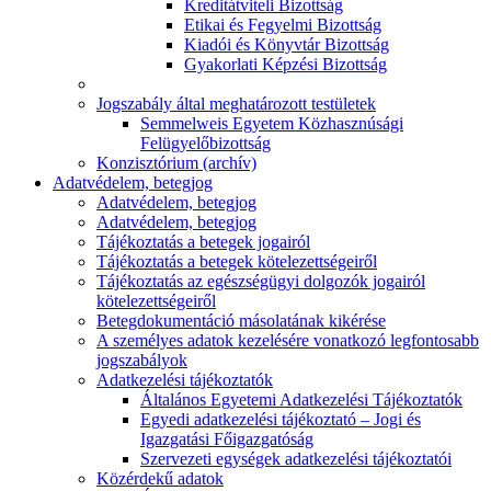
Kreditátviteli Bizottság
Etikai és Fegyelmi Bizottság
Kiadói és Könyvtár Bizottság
Gyakorlati Képzési Bizottság
Jogszabály által meghatározott testületek
Semmelweis Egyetem Közhasznúsági
Felügyelőbizottság
Konzisztórium (archív)
Adatvédelem, betegjog
Adatvédelem, betegjog
Adatvédelem, betegjog
Tájékoztatás a betegek jogairól
Tájékoztatás a betegek kötelezettségeiről
Tájékoztatás az egészségügyi dolgozók jogairól
kötelezettségeiről
Betegdokumentáció másolatának kikérése
A személyes adatok kezelésére vonatkozó legfontosabb
jogszabályok
Adatkezelési tájékoztatók
Általános Egyetemi Adatkezelési Tájékoztatók
Egyedi adatkezelési tájékoztató – Jogi és
Igazgatási Főigazgatóság
Szervezeti egységek adatkezelési tájékoztatói
Közérdekű adatok