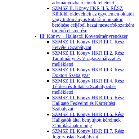
adományozható címek feltételei
SZMSZ II. Könyv FKR II.5. RÉSZ
Külföldi oklevélnek az egyetemen oktatói
vagy tudományos kutatói munkakör
betöltése céljából hazai mesterfokozatként
történő elismerése
III. Könyv – Hallgatói Követelményrendszer
SZMSZ III. Könyv HKR III.1. Rész
Felvételi Szabályzat
SZMSZ III. Könyv HKR III.2. Rész
Tanulmányi és Vizsgaszabályzat és
mellékletei
SZMSZ III. Könyv HKR III.3. Rész
Doktori Szabalyzat
SZMSZ III. Könyv HKR III.4. Rész
Térítési és Juttatási Szabályzat és
mellékletei
SZMSZ III. Könyv HKR III.5. Rész
Hallgató Fegyelmi és Kártérítési
Szabályzat
SZMSZ III. Könyv HKR III.6. Rész
Hallgatók által benyújtott kérelmek
Elbírálásának rendje
SZMSZ III. Könyv HKR III.7. Rész
Jogorvoslati Szabályzat