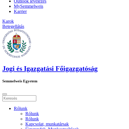
Outlook levelezés
MySemmelweis
Karrier
Karok
Betegellátás
Jogi és Igazgatási Főigazgatóság
Semmelweis Egyetem
Rólunk
Rólunk
Rólunk
Kapcsolat, munkatársak