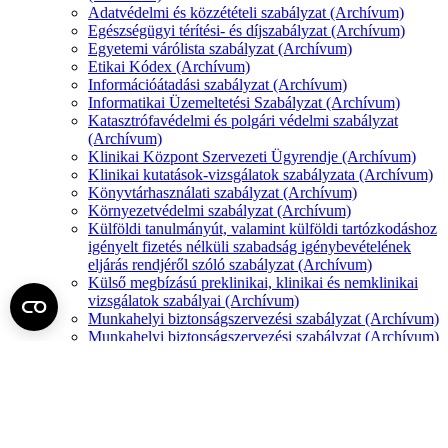
Adatvédelmi és közzétételi szabályzat (Archívum)
Egészségügyi térítési- és díjszabályzat (Archívum)
Egyetemi várólista szabályzat (Archívum)
Etikai Kódex (Archívum)
Információátadási szabályzat (Archívum)
Informatikai Üzemeltetési Szabályzat (Archívum)
Katasztrófavédelmi és polgári védelmi szabályzat
(Archívum)
Klinikai Központ Szervezeti Ügyrendje (Archívum)
Klinikai kutatások-vizsgálatok szabályzata (Archívum)
Könyvtárhasználati szabályzat (Archívum)
Környezetvédelmi szabályzat (Archívum)
Külföldi tanulmányút, valamint külföldi tartózkodáshoz
igényelt fizetés nélküli szabadság igénybevételének
eljárás rendjéről szóló szabályzat (Archívum)
Külső megbízású preklinikai, klinikai és nemklinikai
vizsgálatok szabályai (Archívum)
Munkahelyi biztonságszervezési szabályzat (Archívum)
Munkahelyi biztonságszervezési szabályzat (Archívum)
Önköltség-számítási és árképzési szabályzat
(Archívum)
Sugárvédelmi Szabályzat (Archívum)
Szellemitulajdon-kezelési szabályzat (Archívum)
Tanulmányi és Vizsgaszabályzat (Archívum)
Tűzvédelmi Szabályzat (Archívum)