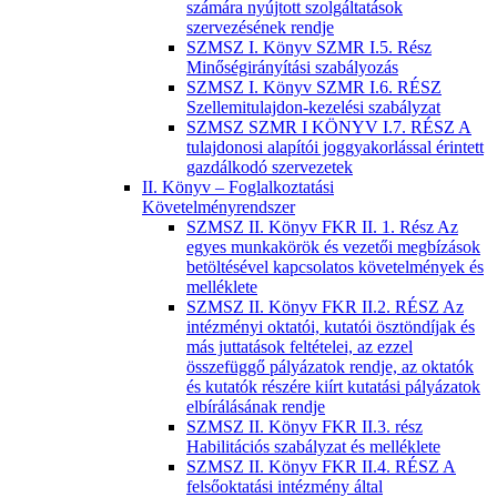
számára nyújtott szolgáltatások
szervezésének rendje
SZMSZ I. Könyv SZMR I.5. Rész
Minőségirányítási szabályozás
SZMSZ I. Könyv SZMR I.6. RÉSZ
Szellemitulajdon-kezelési szabályzat
SZMSZ SZMR I KÖNYV I.7. RÉSZ A
tulajdonosi alapítói joggyakorlással érintett
gazdálkodó szervezetek
II. Könyv – Foglalkoztatási
Követelményrendszer
SZMSZ II. Könyv FKR II. 1. Rész Az
egyes munkakörök és vezetői megbízások
betöltésével kapcsolatos követelmények és
melléklete
SZMSZ II. Könyv FKR II.2. RÉSZ Az
intézményi oktatói, kutatói ösztöndíjak és
más juttatások feltételei, az ezzel
összefüggő pályázatok rendje, az oktatók
és kutatók részére kiírt kutatási pályázatok
elbírálásának rendje
SZMSZ II. Könyv FKR II.3. rész
Habilitációs szabályzat és melléklete
SZMSZ II. Könyv FKR II.4. RÉSZ A
felsőoktatási intézmény által