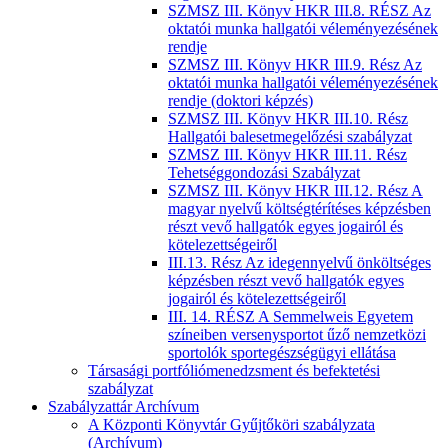
SZMSZ III. Könyv HKR III.8. RÉSZ Az
oktatói munka hallgatói véleményezésének
rendje
SZMSZ III. Könyv HKR III.9. Rész Az
oktatói munka hallgatói véleményezésének
rendje (doktori képzés)
SZMSZ III. Könyv HKR III.10. Rész
Hallgatói balesetmegelőzési szabályzat
SZMSZ III. Könyv HKR III.11. Rész
Tehetséggondozási Szabályzat
SZMSZ III. Könyv HKR III.12. Rész A
magyar nyelvű költségtérítéses képzésben
részt vevő hallgatók egyes jogairól és
kötelezettségeiről
III.13. Rész Az idegennyelvű önköltséges
képzésben részt vevő hallgatók egyes
jogairól és kötelezettségeiről
III. 14. RÉSZ A Semmelweis Egyetem
színeiben versenysportot űző nemzetközi
sportolók sportegészségügyi ellátása
Társasági portfóliómenedzsment és befektetési
szabályzat
Szabályzattár Archívum
A Központi Könyvtár Gyűjtőköri szabályzata
(Archívum)