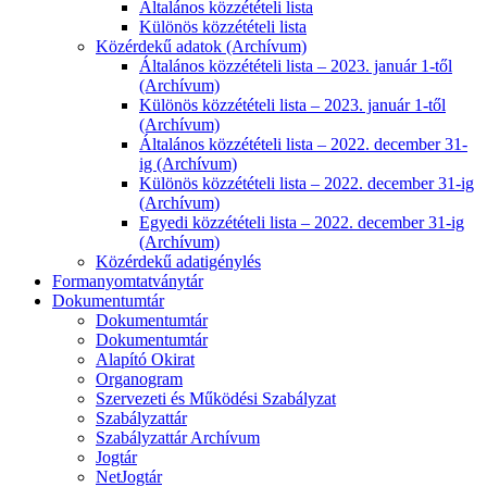
Általános közzétételi lista
Különös közzétételi lista
Közérdekű adatok (Archívum)
Általános közzétételi lista – 2023. január 1-től
(Archívum)
Különös közzétételi lista – 2023. január 1-től
(Archívum)
Általános közzétételi lista – 2022. december 31-
ig (Archívum)
Különös közzétételi lista – 2022. december 31-ig
(Archívum)
Egyedi közzétételi lista – 2022. december 31-ig
(Archívum)
Közérdekű adatigénylés
Formanyomtatványtár
Dokumentumtár
Dokumentumtár
Dokumentumtár
Alapító Okirat
Organogram
Szervezeti és Működési Szabályzat
Szabályzattár
Szabályzattár Archívum
Jogtár
NetJogtár