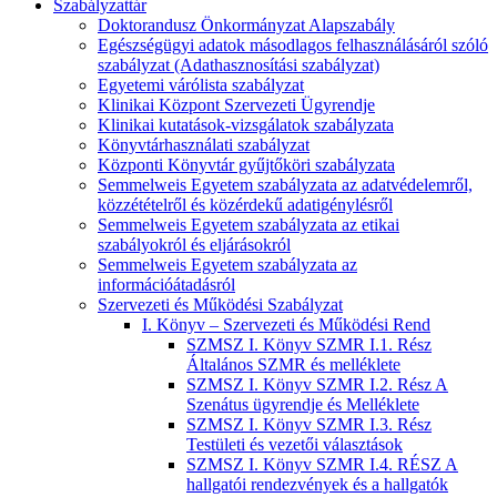
Szabályzattár
Doktorandusz Önkormányzat Alapszabály
Egészségügyi adatok másodlagos felhasználásáról szóló
szabályzat (Adathasznosítási szabályzat)
Egyetemi várólista szabályzat
Klinikai Központ Szervezeti Ügyrendje
Klinikai kutatások-vizsgálatok szabályzata
Könyvtárhasználati szabályzat
Központi Könyvtár gyűjtőköri szabályzata
Semmelweis Egyetem szabályzata az adatvédelemről,
közzétételről és közérdekű adatigénylésről
Semmelweis Egyetem szabályzata az etikai
szabályokról és eljárásokról
Semmelweis Egyetem szabályzata az
információátadásról
Szervezeti és Működési Szabályzat
I. Könyv – Szervezeti és Működési Rend
SZMSZ I. Könyv SZMR I.1. Rész
Általános SZMR és melléklete
SZMSZ I. Könyv SZMR I.2. Rész A
Szenátus ügyrendje és Melléklete
SZMSZ I. Könyv SZMR I.3. Rész
Testületi és vezetői választások
SZMSZ I. Könyv SZMR I.4. RÉSZ A
hallgatói rendezvények és a hallgatók