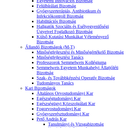
Egyetemi Innovációs Bizottság
Felülbírálati Bizottság
Gyógyszerterápiás, Antibiotikum és
Infekciókontroll Bizottság
Habilitációs Bizottság
Hallgatók Szociális és Esélyegyenlőségi
Ügyeivel Foglalkozó Bizottság
Külső Kutatási Munkákat Véleményező
Bizottság
Állandó Bizottságok (M-T)
Minőségfejlesztési és Minőségértékelő Bizottság
Minőségfejlesztési Tanács
Professzorok Semmelweis Kollégiuma
Semmelweis Egyetem Munkahelyi Állatjóléti
Bizottság
Szak- és Továbbképzési Operatív Bizottság
Tudományos Tanács
Kari Bizottságok
Általános Orvostudományi Kar
Egészségtudományi Kar
Egészségügyi Közszolgálati Kar
Fogorvostudományi Kar
Gyógyszerésztudományi Kar
Pető András Kar
Tanulmányi és Vizsgabizottság