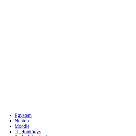
Egyetem
Neptun
Moodle
Telefonkönyv