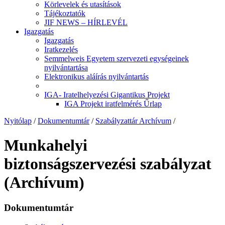
Körlevelek és utasítások
Tájékoztatók
JIF NEWS – HÍRLEVÉL
Igazgatás
Igazgatás
Iratkezelés
Semmelweis Egyetem szervezeti egységeinek
nyilvántartása
Elektronikus aláírás nyilvántartás
IGA- Iratelhelyezési Gigantikus Projekt
IGA Projekt iratfelmérés Űrlap
Nyitólap
/
Dokumentumtár
/
Szabályzattár Archívum
/
Munkahelyi
biztonságszervezési szabályzat
(Archívum)
Dokumentumtár