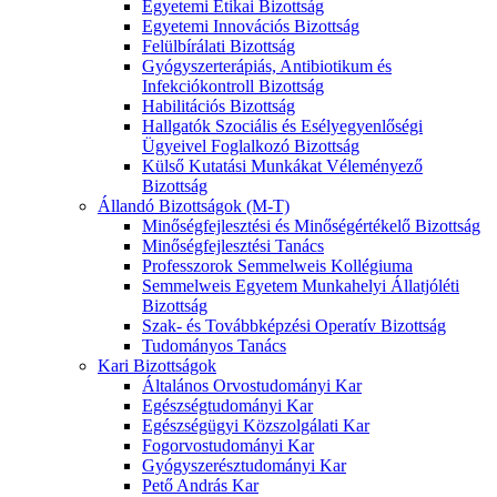
Egyetemi Etikai Bizottság
Egyetemi Innovációs Bizottság
Felülbírálati Bizottság
Gyógyszerterápiás, Antibiotikum és
Infekciókontroll Bizottság
Habilitációs Bizottság
Hallgatók Szociális és Esélyegyenlőségi
Ügyeivel Foglalkozó Bizottság
Külső Kutatási Munkákat Véleményező
Bizottság
Állandó Bizottságok (M-T)
Minőségfejlesztési és Minőségértékelő Bizottság
Minőségfejlesztési Tanács
Professzorok Semmelweis Kollégiuma
Semmelweis Egyetem Munkahelyi Állatjóléti
Bizottság
Szak- és Továbbképzési Operatív Bizottság
Tudományos Tanács
Kari Bizottságok
Általános Orvostudományi Kar
Egészségtudományi Kar
Egészségügyi Közszolgálati Kar
Fogorvostudományi Kar
Gyógyszerésztudományi Kar
Pető András Kar