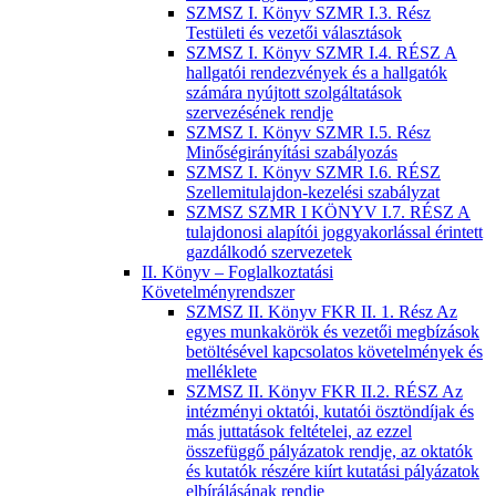
SZMSZ I. Könyv SZMR I.3. Rész
Testületi és vezetői választások
SZMSZ I. Könyv SZMR I.4. RÉSZ A
hallgatói rendezvények és a hallgatók
számára nyújtott szolgáltatások
szervezésének rendje
SZMSZ I. Könyv SZMR I.5. Rész
Minőségirányítási szabályozás
SZMSZ I. Könyv SZMR I.6. RÉSZ
Szellemitulajdon-kezelési szabályzat
SZMSZ SZMR I KÖNYV I.7. RÉSZ A
tulajdonosi alapítói joggyakorlással érintett
gazdálkodó szervezetek
II. Könyv – Foglalkoztatási
Követelményrendszer
SZMSZ II. Könyv FKR II. 1. Rész Az
egyes munkakörök és vezetői megbízások
betöltésével kapcsolatos követelmények és
melléklete
SZMSZ II. Könyv FKR II.2. RÉSZ Az
intézményi oktatói, kutatói ösztöndíjak és
más juttatások feltételei, az ezzel
összefüggő pályázatok rendje, az oktatók
és kutatók részére kiírt kutatási pályázatok
elbírálásának rendje