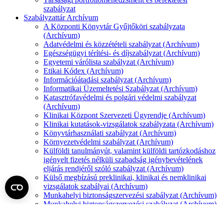
szabályzat
Szabályzattár Archívum
A Központi Könyvtár Gyűjtőköri szabályzata
(Archívum)
Adatvédelmi és közzétételi szabályzat (Archívum)
Egészségügyi térítési- és díjszabályzat (Archívum)
Egyetemi várólista szabályzat (Archívum)
Etikai Kódex (Archívum)
Információátadási szabályzat (Archívum)
Informatikai Üzemeltetési Szabályzat (Archívum)
Katasztrófavédelmi és polgári védelmi szabályzat
(Archívum)
Klinikai Központ Szervezeti Ügyrendje (Archívum)
Klinikai kutatások-vizsgálatok szabályzata (Archívum)
Könyvtárhasználati szabályzat (Archívum)
Környezetvédelmi szabályzat (Archívum)
Külföldi tanulmányút, valamint külföldi tartózkodáshoz
igényelt fizetés nélküli szabadság igénybevételének
eljárás rendjéről szóló szabályzat (Archívum)
Külső megbízású preklinikai, klinikai és nemklinikai
vizsgálatok szabályai (Archívum)
Munkahelyi biztonságszervezési szabályzat (Archívum)
Munkahelyi biztonságszervezési szabályzat (Archívum)
Önköltség-számítási és árképzési szabályzat