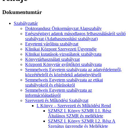
Dokumentumtár
Szabályzattár
Doktorandusz Önkormányzat Alapszabály
Egészségügyi adatok másodlagos felhasználásáról szóló
szabályzat (Adathasznosítási szabályzat)
Egyetemi várólista szabályzat
Klinikai Központ Szervezeti Ügyrendje
Klinikai kutatások-vizsgálatok szabályzata
Könyvtárhasználati szabályzat
Központi Könyvtár gyűjtőköri szabályzata
Semmelweis Egyetem szabályzata az adatvédelemről,
közzétételről és közérdekű adatigénylésről
Semmelweis Egyetem szabályzata az etikai
szabályokról és eljárásokról
Semmelweis Egyetem szabályzata az
információátadásról
Szervezeti és Működési Szabályzat
I. Könyv – Szervezeti és Működési Rend
SZMSZ I. Könyv SZMR I.1. Rész
Általános SZMR és melléklete
SZMSZ I. Könyv SZMR I.2. Rész A
Szenátus ügyrendje és Melléklete