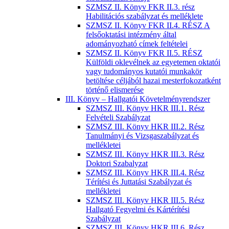
SZMSZ II. Könyv FKR II.3. rész
Habilitációs szabályzat és melléklete
SZMSZ II. Könyv FKR II.4. RÉSZ A
felsőoktatási intézmény által
adományozható címek feltételei
SZMSZ II. Könyv FKR II.5. RÉSZ
Külföldi oklevélnek az egyetemen oktatói
vagy tudományos kutatói munkakör
betöltése céljából hazai mesterfokozatként
történő elismerése
III. Könyv – Hallgatói Követelményrendszer
SZMSZ III. Könyv HKR III.1. Rész
Felvételi Szabályzat
SZMSZ III. Könyv HKR III.2. Rész
Tanulmányi és Vizsgaszabályzat és
mellékletei
SZMSZ III. Könyv HKR III.3. Rész
Doktori Szabalyzat
SZMSZ III. Könyv HKR III.4. Rész
Térítési és Juttatási Szabályzat és
mellékletei
SZMSZ III. Könyv HKR III.5. Rész
Hallgató Fegyelmi és Kártérítési
Szabályzat
SZMSZ III. Könyv HKR III.6. Rész