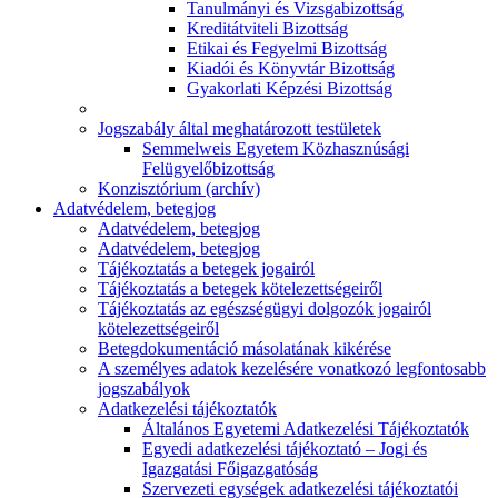
Tanulmányi és Vizsgabizottság
Kreditátviteli Bizottság
Etikai és Fegyelmi Bizottság
Kiadói és Könyvtár Bizottság
Gyakorlati Képzési Bizottság
Jogszabály által meghatározott testületek
Semmelweis Egyetem Közhasznúsági
Felügyelőbizottság
Konzisztórium (archív)
Adatvédelem, betegjog
Adatvédelem, betegjog
Adatvédelem, betegjog
Tájékoztatás a betegek jogairól
Tájékoztatás a betegek kötelezettségeiről
Tájékoztatás az egészségügyi dolgozók jogairól
kötelezettségeiről
Betegdokumentáció másolatának kikérése
A személyes adatok kezelésére vonatkozó legfontosabb
jogszabályok
Adatkezelési tájékoztatók
Általános Egyetemi Adatkezelési Tájékoztatók
Egyedi adatkezelési tájékoztató – Jogi és
Igazgatási Főigazgatóság
Szervezeti egységek adatkezelési tájékoztatói