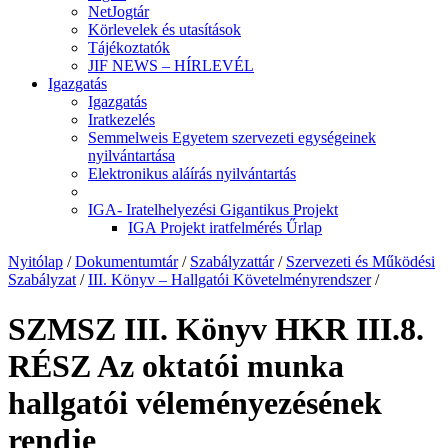
NetJogtár
Körlevelek és utasítások
Tájékoztatók
JIF NEWS – HÍRLEVÉL
Igazgatás
Igazgatás
Iratkezelés
Semmelweis Egyetem szervezeti egységeinek
nyilvántartása
Elektronikus aláírás nyilvántartás
IGA- Iratelhelyezési Gigantikus Projekt
IGA Projekt iratfelmérés Űrlap
Nyitólap
/
Dokumentumtár
/
Szabályzattár
/
Szervezeti és Működési
Szabályzat
/
III. Könyv – Hallgatói Követelményrendszer
/
SZMSZ III. Könyv HKR III.8.
RÉSZ Az oktatói munka
hallgatói véleményezésének
rendje