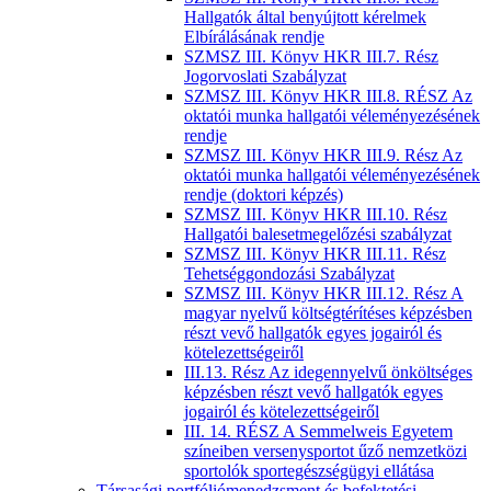
Hallgatók által benyújtott kérelmek
Elbírálásának rendje
SZMSZ III. Könyv HKR III.7. Rész
Jogorvoslati Szabályzat
SZMSZ III. Könyv HKR III.8. RÉSZ Az
oktatói munka hallgatói véleményezésének
rendje
SZMSZ III. Könyv HKR III.9. Rész Az
oktatói munka hallgatói véleményezésének
rendje (doktori képzés)
SZMSZ III. Könyv HKR III.10. Rész
Hallgatói balesetmegelőzési szabályzat
SZMSZ III. Könyv HKR III.11. Rész
Tehetséggondozási Szabályzat
SZMSZ III. Könyv HKR III.12. Rész A
magyar nyelvű költségtérítéses képzésben
részt vevő hallgatók egyes jogairól és
kötelezettségeiről
III.13. Rész Az idegennyelvű önköltséges
képzésben részt vevő hallgatók egyes
jogairól és kötelezettségeiről
III. 14. RÉSZ A Semmelweis Egyetem
színeiben versenysportot űző nemzetközi
sportolók sportegészségügyi ellátása
Társasági portfóliómenedzsment és befektetési