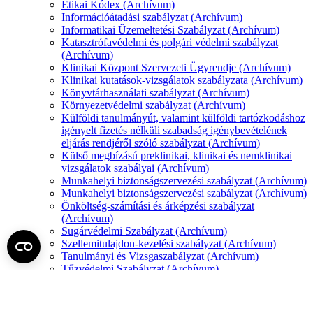
Etikai Kódex (Archívum)
Információátadási szabályzat (Archívum)
Informatikai Üzemeltetési Szabályzat (Archívum)
Katasztrófavédelmi és polgári védelmi szabályzat
(Archívum)
Klinikai Központ Szervezeti Ügyrendje (Archívum)
Klinikai kutatások-vizsgálatok szabályzata (Archívum)
Könyvtárhasználati szabályzat (Archívum)
Környezetvédelmi szabályzat (Archívum)
Külföldi tanulmányút, valamint külföldi tartózkodáshoz
igényelt fizetés nélküli szabadság igénybevételének
eljárás rendjéről szóló szabályzat (Archívum)
Külső megbízású preklinikai, klinikai és nemklinikai
vizsgálatok szabályai (Archívum)
Munkahelyi biztonságszervezési szabályzat (Archívum)
Munkahelyi biztonságszervezési szabályzat (Archívum)
Önköltség-számítási és árképzési szabályzat
(Archívum)
Sugárvédelmi Szabályzat (Archívum)
Szellemitulajdon-kezelési szabályzat (Archívum)
Tanulmányi és Vizsgaszabályzat (Archívum)
Tűzvédelmi Szabályzat (Archívum)
Választható béren kívüli juttatások szabályzata
(Archívum)
Szervezeti és Működési Szabályzat (Archívum)