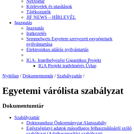
NetJogtár
Körlevelek és utasítások
Tájékoztatók
JIF NEWS – HÍRLEVÉL
Igazgatás
Igazgatás
Iratkezelés
Semmelweis Egyetem szervezeti egységeinek
nyilvántartása
Elektronikus aláírás nyilvántartás
IGA- Iratelhelyezési Gigantikus Projekt
IGA Projekt iratfelmérés Űrlap
Nyitólap
/
Dokumentumtár
/
Szabályzattár
/
Egyetemi várólista szabályzat
Dokumentumtár
Szabályzattár
Doktorandusz Önkormányzat Alapszabály
Egészségügyi adatok másodlagos felhasználásáról szóló
szabályzat (Adathasznosítási szabályzat)