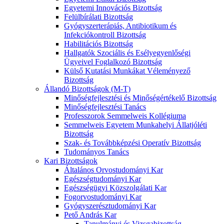
Egyetemi Innovációs Bizottság
Felülbírálati Bizottság
Gyógyszerterápiás, Antibiotikum és
Infekciókontroll Bizottság
Habilitációs Bizottság
Hallgatók Szociális és Esélyegyenlőségi
Ügyeivel Foglalkozó Bizottság
Külső Kutatási Munkákat Véleményező
Bizottság
Állandó Bizottságok (M-T)
Minőségfejlesztési és Minőségértékelő Bizottság
Minőségfejlesztési Tanács
Professzorok Semmelweis Kollégiuma
Semmelweis Egyetem Munkahelyi Állatjóléti
Bizottság
Szak- és Továbbképzési Operatív Bizottság
Tudományos Tanács
Kari Bizottságok
Általános Orvostudományi Kar
Egészségtudományi Kar
Egészségügyi Közszolgálati Kar
Fogorvostudományi Kar
Gyógyszerésztudományi Kar
Pető András Kar
Tanulmányi és Vizsgabizottság