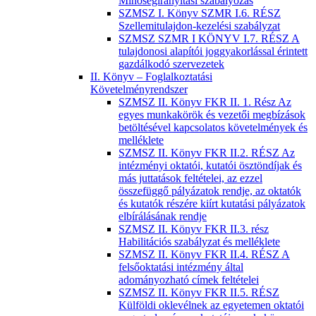
Minőségirányítási szabályozás
SZMSZ I. Könyv SZMR I.6. RÉSZ
Szellemitulajdon-kezelési szabályzat
SZMSZ SZMR I KÖNYV I.7. RÉSZ A
tulajdonosi alapítói joggyakorlással érintett
gazdálkodó szervezetek
II. Könyv – Foglalkoztatási
Követelményrendszer
SZMSZ II. Könyv FKR II. 1. Rész Az
egyes munkakörök és vezetői megbízások
betöltésével kapcsolatos követelmények és
melléklete
SZMSZ II. Könyv FKR II.2. RÉSZ Az
intézményi oktatói, kutatói ösztöndíjak és
más juttatások feltételei, az ezzel
összefüggő pályázatok rendje, az oktatók
és kutatók részére kiírt kutatási pályázatok
elbírálásának rendje
SZMSZ II. Könyv FKR II.3. rész
Habilitációs szabályzat és melléklete
SZMSZ II. Könyv FKR II.4. RÉSZ A
felsőoktatási intézmény által
adományozható címek feltételei
SZMSZ II. Könyv FKR II.5. RÉSZ
Külföldi oklevélnek az egyetemen oktatói