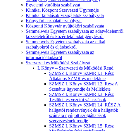
Egyetemi várólista szabályzat
Klinikai Központ Szervezeti Ügyrendje
Klinikai kutatások-vizsgálatok szabályzata
Könyvtárhasználati szabályzat
Központi Könyvtár gyűjtőköri szabályzata
Semmelweis Egyetem szabályzata az adatvédelemről,
közzétételről és közérdekű adatigénylésről
Semmelweis Egyetem szabályzata az etikai
szabályokról és eljárásokról
Semmelweis Egyetem szabályzata az
információátadásról
Szervezeti és Működési Szabályzat
I. Könyv – Szervezeti és Működési Rend
SZMSZ I. Könyv SZMR I.1. Rész
Általános SZMR és melléklete
SZMSZ I. Könyv SZMR I.2. Rész A
Szenátus ügyrendje és Melléklete
SZMSZ I. Könyv SZMR I.3. Rész
Testületi és vezetői választások
SZMSZ I. Könyv SZMR I.4. RÉSZ A
hallgatói rendezvények és a hallgatók
számára nyújtott szolgáltatások
szervezésének rendje
SZMSZ I. Könyv SZMR I.5. Rész