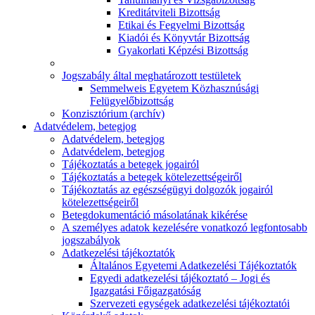
Kreditátviteli Bizottság
Etikai és Fegyelmi Bizottság
Kiadói és Könyvtár Bizottság
Gyakorlati Képzési Bizottság
Jogszabály által meghatározott testületek
Semmelweis Egyetem Közhasznúsági
Felügyelőbizottság
Konzisztórium (archív)
Adatvédelem, betegjog
Adatvédelem, betegjog
Adatvédelem, betegjog
Tájékoztatás a betegek jogairól
Tájékoztatás a betegek kötelezettségeiről
Tájékoztatás az egészségügyi dolgozók jogairól
kötelezettségeiről
Betegdokumentáció másolatának kikérése
A személyes adatok kezelésére vonatkozó legfontosabb
jogszabályok
Adatkezelési tájékoztatók
Általános Egyetemi Adatkezelési Tájékoztatók
Egyedi adatkezelési tájékoztató – Jogi és
Igazgatási Főigazgatóság
Szervezeti egységek adatkezelési tájékoztatói