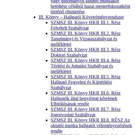
vagy tudományos kutatói munkakör
betöltése céljából hazai mesterfokozatként
történő elismerése
III. Könyv – Hallgatói Követelményrendszer
SZMSZ III. Könyv HKR III.1. Rész
Felvételi Szabályzat
SZMSZ III. Könyv HKR III.2. Rész
Tanulmányi és Vizsgaszabályzat és
mellékletei
SZMSZ III. Könyv HKR III.3. Rész
Doktori Szabalyzat
SZMSZ III. Könyv HKR III.4. Rész
Térítési és Juttatási Szabályzat és
mellékletei
SZMSZ III. Könyv HKR III.5. Rész
Hallgató Fegyelmi és Kártérítési
Szabályzat
SZMSZ III. Könyv HKR III.6. Rész
Hallgatók által benyújtott kérelmek
Elbírálásának rendje
SZMSZ III. Könyv HKR III.7. Rész
Jogorvoslati Szabályzat
SZMSZ III. Könyv HKR III.8. RÉSZ Az
oktatói munka hallgatói véleményezésének
rendje