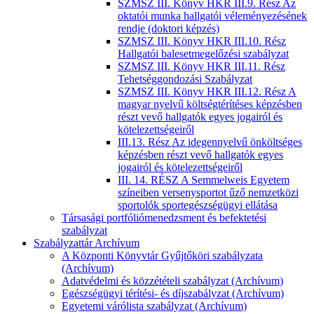
SZMSZ III. Könyv HKR III.9. Rész Az
oktatói munka hallgatói véleményezésének
rendje (doktori képzés)
SZMSZ III. Könyv HKR III.10. Rész
Hallgatói balesetmegelőzési szabályzat
SZMSZ III. Könyv HKR III.11. Rész
Tehetséggondozási Szabályzat
SZMSZ III. Könyv HKR III.12. Rész A
magyar nyelvű költségtérítéses képzésben
részt vevő hallgatók egyes jogairól és
kötelezettségeiről
III.13. Rész Az idegennyelvű önköltséges
képzésben részt vevő hallgatók egyes
jogairól és kötelezettségeiről
III. 14. RÉSZ A Semmelweis Egyetem
színeiben versenysportot űző nemzetközi
sportolók sportegészségügyi ellátása
Társasági portfóliómenedzsment és befektetési
szabályzat
Szabályzattár Archívum
A Központi Könyvtár Gyűjtőköri szabályzata
(Archívum)
Adatvédelmi és közzétételi szabályzat (Archívum)
Egészségügyi térítési- és díjszabályzat (Archívum)
Egyetemi várólista szabályzat (Archívum)