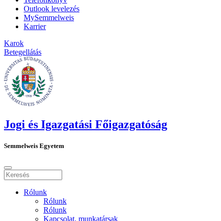
Outlook levelezés
MySemmelweis
Karrier
Karok
Betegellátás
Jogi és Igazgatási Főigazgatóság
Semmelweis Egyetem
Rólunk
Rólunk
Rólunk
Kapcsolat, munkatársak