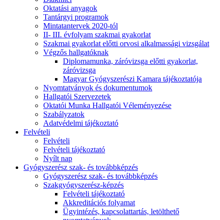
Oktatási anyagok
Tantárgyi programok
Mintatantervek 2020-tól
II- III. évfolyam szakmai gyakorlat
Szakmai gyakorlat előtti orvosi alkalmassági vizsgálat
Végzős hallgatóknak
Diplomamunka, záróvizsga előtti gyakorlat,
záróvizsga
Magyar Gyógyszerészi Kamara tájékoztatója
Nyomtatványok és dokumentumok
Hallgatói Szervezetek
Oktatói Munka Hallgatói Véleményezése
Szabályzatok
Adatvédelmi tájékoztató
Felvételi
Felvételi
Felvételi tájékoztató
Nyílt nap
Gyógyszerész szak- és továbbképzés
Gyógyszerész szak- és továbbképzés
Szakgyógyszerész-képzés
Felvételi tájékoztató
Akkreditációs folyamat
Ügyintézés, kapcsolattartás, letölthető