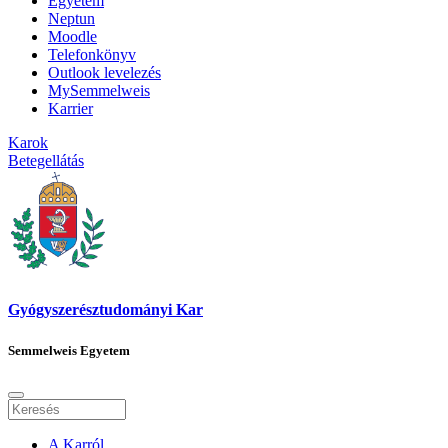
Egyetem
Neptun
Moodle
Telefonkönyv
Outlook levelezés
MySemmelweis
Karrier
Karok
Betegellátás
Gyógyszerésztudományi Kar
Semmelweis Egyetem
A Karról