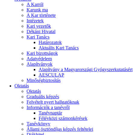
A Karról
Karunk ma
A Kar története
Intézetek
Kari vezetők
Dékáni Hivatal
Kari Tanács
Határozatok
Aktuális Kari Tanács
Kari bizottságok
Adatvédelem
Alapítványok
Alapítvány a Magyarországi Gyógyszerkutatásért
AESCULAP
Minőségbiztosítás
Oktatás
Oktatás
Graduális képzés
Felvételt nyert hallgatóknak
Információk a tanévről
Tanévnaptár
Félévközi számonkérések
Tanévkönyv
Állami ösztöndíjas képzés feltételei
Diákhitel