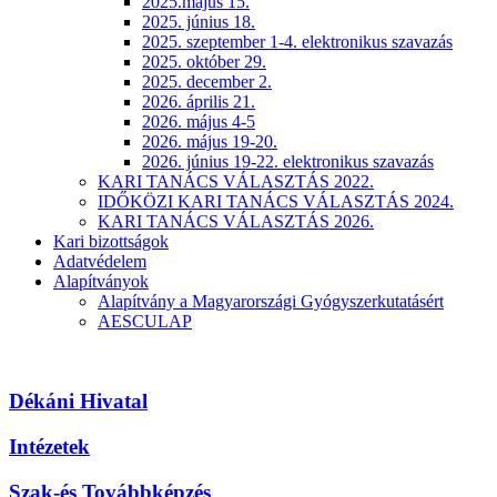
2025.május 15.
2025. június 18.
2025. szeptember 1-4. elektronikus szavazás
2025. október 29.
2025. december 2.
2026. április 21.
2026. május 4-5
2026. május 19-20.
2026. június 19-22. elektronikus szavazás
KARI TANÁCS VÁLASZTÁS 2022.
IDŐKÖZI KARI TANÁCS VÁLASZTÁS 2024.
KARI TANÁCS VÁLASZTÁS 2026.
Kari bizottságok
Adatvédelem
Alapítványok
Alapítvány a Magyarországi Gyógyszerkutatásért
AESCULAP
Dékáni Hivatal
Intézetek
Szak-és Továbbképzés