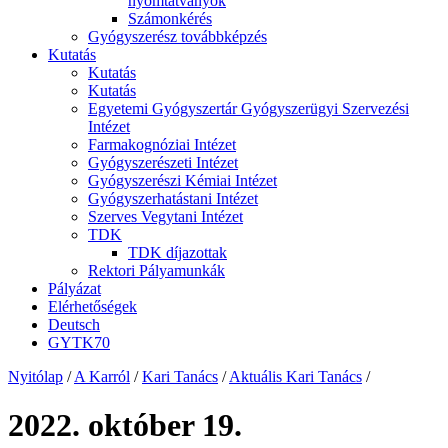
nyomtatványok
Számonkérés
Gyógyszerész továbbképzés
Kutatás
Kutatás
Kutatás
Egyetemi Gyógyszertár Gyógyszerügyi Szervezési
Intézet
Farmakognóziai Intézet
Gyógyszerészeti Intézet
Gyógyszerészi Kémiai Intézet
Gyógyszerhatástani Intézet
Szerves Vegytani Intézet
TDK
TDK díjazottak
Rektori Pályamunkák
Pályázat
Elérhetőségek
Deutsch
GYTK70
Nyitólap
/
A Karról
/
Kari Tanács
/
Aktuális Kari Tanács
/
2022. október 19.