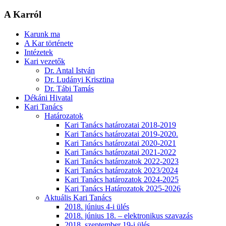
A Karról
Karunk ma
A Kar története
Intézetek
Kari vezetők
Dr. Antal István
Dr. Ludányi Krisztina
Dr. Tábi Tamás
Dékáni Hivatal
Kari Tanács
Határozatok
Kari Tanács határozatai 2018-2019
Kari Tanács határozatai 2019-2020.
Kari Tanács határozatai 2020-2021
Kari Tanács határozatai 2021-2022
Kari Tanács határozatok 2022-2023
Kari Tanács határozatok 2023/2024
Kari Tanács határozatok 2024-2025
Kari Tanács Határozatok 2025-2026
Aktuális Kari Tanács
2018. június 4-i ülés
2018. június 18. – elektronikus szavazás
2018. szeptember 19-i ülés