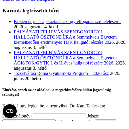
Karunk legfrissebb hírei
Közlemény – Tájékoztatás az ügyfélfogadás szüneteléséről
2026. augusztus 4. kedd
PÁLYÁZATI FELHÍVÁS SZENT-GYÖRGYI
HALLGATÓ ÖSZTÖNDÍJRA a Semmelweis Egyetem
kiemelkedően eredményes TDK hallgatói részére 2026.
2026.
augusztus 3. hétfő
PÁLYÁZATI FELHÍVÁS SZENT-GYÖRGYI
HALLGATÓ ÖSZTÖNDÍJRA a Semmelweis Egyetem
ÁOK/FOK/GYTK I. és II. éves hallgatói részére 2026.
2026.
augusztus 3. hétfő
Józsefvárosi Roma Gyakornoki Program – 2026 ősz
2026.
július 20. hétfő
Elnézést, ennek az az oldalnak a megtekintéséhez külön jogosultság
szükséges!
Kérjük, hogy lépjen be, amennyiben Ön Kari Tanács tag.
Felhasználónév:
Jelszó:
Emlékezzen rám
Elfelejtette a jelszavát?