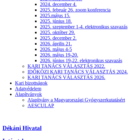
2024. december 4.
2025. február 26. zoom konferencia
2025.május 15.
2025. június 18.
2025. szeptember 1-4. elektronikus szavazás
2025. október 29.
2025. december 2.
2026. április 21.
2026. május 4-5
2026. május 19-20.
2026. június 19-22. elektronikus szavazás
KARI TANÁCS VÁLASZTÁS 2022.
IDŐKÖZI KARI TANÁCS VÁLASZTÁS 2024.
KARI TANÁCS VÁLASZTÁS 2026.
Kari bizottságok
Adatvédelem
Alapítványok
Alapítvány a Magyarországi Gyógyszerkutatásért
AESCULAP
Dékáni Hivatal