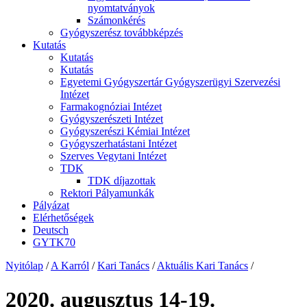
nyomtatványok
Számonkérés
Gyógyszerész továbbképzés
Kutatás
Kutatás
Kutatás
Egyetemi Gyógyszertár Gyógyszerügyi Szervezési
Intézet
Farmakognóziai Intézet
Gyógyszerészeti Intézet
Gyógyszerészi Kémiai Intézet
Gyógyszerhatástani Intézet
Szerves Vegytani Intézet
TDK
TDK díjazottak
Rektori Pályamunkák
Pályázat
Elérhetőségek
Deutsch
GYTK70
Nyitólap
/
A Karról
/
Kari Tanács
/
Aktuális Kari Tanács
/
2020. augusztus 14-19.