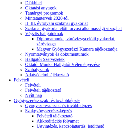
Diákhitel
Oktatási anyagok
Tantárgyi programok
Mintatantervek 2020-tól
II- III. évfolyam szakmai gyakorlat
Szakmai gyakorlat előtti orvosi alkalmassági vizsgálat
Végzős hallgatóknak
Diplomamunka, záróvizsga előtti gyakorlat,
záróvizsga
Magyar Gyógyszerészi Kamara tájékoztatója
Nyomtatványok és dokumentumok
Hallgatói Szervezetek
Oktatói Munka Hallgatói Véleményezése
Szabályzatok
Adatvédelmi tájékoztató
Felvételi
Felvételi
Felvételi tájékoztató
Nyílt nap
Gyógyszerész szak- és továbbképzés
Gyógyszerész szak- és továbbképzés
Szakgyógyszerész-képzés
Felvételi tájékoztató
Akkreditációs folyamat
Ügyintézés, kapcsolattartás, letölthető