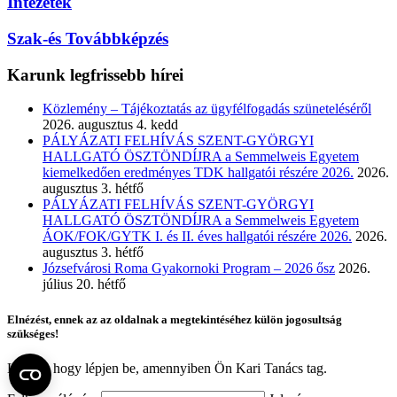
Intézetek
Szak-és Továbbképzés
Karunk legfrissebb hírei
Közlemény – Tájékoztatás az ügyfélfogadás szüneteléséről
2026. augusztus 4. kedd
PÁLYÁZATI FELHÍVÁS SZENT-GYÖRGYI
HALLGATÓ ÖSZTÖNDÍJRA a Semmelweis Egyetem
kiemelkedően eredményes TDK hallgatói részére 2026.
2026.
augusztus 3. hétfő
PÁLYÁZATI FELHÍVÁS SZENT-GYÖRGYI
HALLGATÓ ÖSZTÖNDÍJRA a Semmelweis Egyetem
ÁOK/FOK/GYTK I. és II. éves hallgatói részére 2026.
2026.
augusztus 3. hétfő
Józsefvárosi Roma Gyakornoki Program – 2026 ősz
2026.
július 20. hétfő
Elnézést, ennek az az oldalnak a megtekintéséhez külön jogosultság
szükséges!
Kérjük, hogy lépjen be, amennyiben Ön Kari Tanács tag.