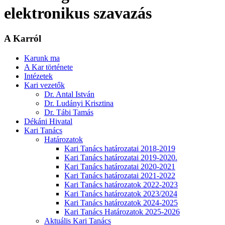
elektronikus szavazás
A Karról
Karunk ma
A Kar története
Intézetek
Kari vezetők
Dr. Antal István
Dr. Ludányi Krisztina
Dr. Tábi Tamás
Dékáni Hivatal
Kari Tanács
Határozatok
Kari Tanács határozatai 2018-2019
Kari Tanács határozatai 2019-2020.
Kari Tanács határozatai 2020-2021
Kari Tanács határozatai 2021-2022
Kari Tanács határozatok 2022-2023
Kari Tanács határozatok 2023/2024
Kari Tanács határozatok 2024-2025
Kari Tanács Határozatok 2025-2026
Aktuális Kari Tanács