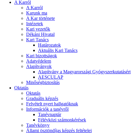
A Karról
A Karról
Karunk ma
A Kar története
Intézetek
Kari vezetők
Dékáni Hivatal
Kari Tanács
Határozatok
Aktuális Kari Tanács
Kari bizottságok
Adatvédelem
Alapítványok
Alapítvány a Magyarországi Gyógyszerkutatásért
AESCULAP
Minőségbiztosítás
Oktatás
Oktatás
Graduális képzés
Felvételt nyert hallgatóknak
Információk a tanévről
Tanévnaptár
Félévközi számonkérések
Tanévkönyv
Állami ösztöndíjas képzés feltételei