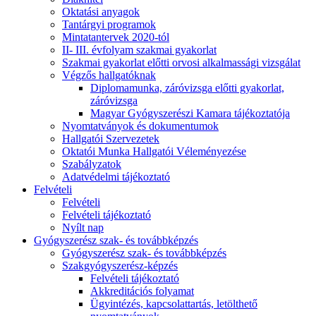
Oktatási anyagok
Tantárgyi programok
Mintatantervek 2020-tól
II- III. évfolyam szakmai gyakorlat
Szakmai gyakorlat előtti orvosi alkalmassági vizsgálat
Végzős hallgatóknak
Diplomamunka, záróvizsga előtti gyakorlat,
záróvizsga
Magyar Gyógyszerészi Kamara tájékoztatója
Nyomtatványok és dokumentumok
Hallgatói Szervezetek
Oktatói Munka Hallgatói Véleményezése
Szabályzatok
Adatvédelmi tájékoztató
Felvételi
Felvételi
Felvételi tájékoztató
Nyílt nap
Gyógyszerész szak- és továbbképzés
Gyógyszerész szak- és továbbképzés
Szakgyógyszerész-képzés
Felvételi tájékoztató
Akkreditációs folyamat
Ügyintézés, kapcsolattartás, letölthető