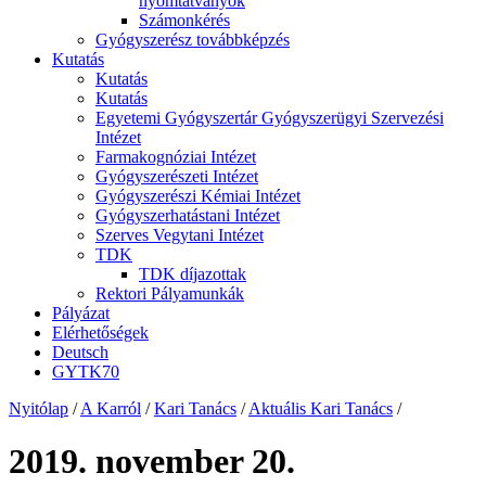
nyomtatványok
Számonkérés
Gyógyszerész továbbképzés
Kutatás
Kutatás
Kutatás
Egyetemi Gyógyszertár Gyógyszerügyi Szervezési
Intézet
Farmakognóziai Intézet
Gyógyszerészeti Intézet
Gyógyszerészi Kémiai Intézet
Gyógyszerhatástani Intézet
Szerves Vegytani Intézet
TDK
TDK díjazottak
Rektori Pályamunkák
Pályázat
Elérhetőségek
Deutsch
GYTK70
Nyitólap
/
A Karról
/
Kari Tanács
/
Aktuális Kari Tanács
/
2019. november 20.