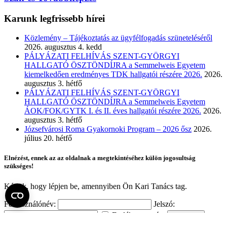
Karunk legfrissebb hírei
Közlemény – Tájékoztatás az ügyfélfogadás szüneteléséről
2026. augusztus 4. kedd
PÁLYÁZATI FELHÍVÁS SZENT-GYÖRGYI
HALLGATÓ ÖSZTÖNDÍJRA a Semmelweis Egyetem
kiemelkedően eredményes TDK hallgatói részére 2026.
2026.
augusztus 3. hétfő
PÁLYÁZATI FELHÍVÁS SZENT-GYÖRGYI
HALLGATÓ ÖSZTÖNDÍJRA a Semmelweis Egyetem
ÁOK/FOK/GYTK I. és II. éves hallgatói részére 2026.
2026.
augusztus 3. hétfő
Józsefvárosi Roma Gyakornoki Program – 2026 ősz
2026.
július 20. hétfő
Elnézést, ennek az az oldalnak a megtekintéséhez külön jogosultság
szükséges!
Kérjük, hogy lépjen be, amennyiben Ön Kari Tanács tag.
Felhasználónév:
Jelszó:
Emlékezzen rám
Elfelejtette a jelszavát?