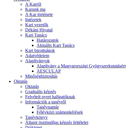
A Karról
Karunk ma
A Kar története
Intézetek
Kari vezetők
Dékáni Hivatal
Kari Tanács
Határozatok
Aktuális Kari Tanács
Kari bizottságok
Adatvédelem
Alapítványok
Alapítvány a Magyarországi Gyógyszerkutatásért
AESCULAP
Minőségbiztosítás
Oktatás
Oktatás
Graduális képzés
Felvételt nyert hallgatóknak
Információk a tanévről
Tanévnaptár
Félévközi számonkérések
Tanévkönyv
Állami ösztöndíjas képzés feltételei
Diákhitel