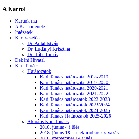
A Karról
Karunk ma
A Kar története
Intézetek
Kari vezetők
Dr. Antal István
Dr. Ludányi Krisztina
Dr. Tábi Tamás
Dékáni Hivatal
Kari Tanács
Határozatok
Kari Tanács határozatai 2018-2019
Kari Tanács határozatai 2019-2020.
Kari Tanács határozatai 2020-2021
Kari Tanács határozatai 2021-2022
Kari Tanács határozatok 2022-2023
Kari Tanács határozatok 2023/2024
Kari Tanács határozatok 2024-2025
Kari Tanács Határozatok 2025-2026
Aktuális Kari Tanács
2018. június 4-i ülés
2018. június 18. – elektronikus szavazás
2018. szeptember 19-i ülés