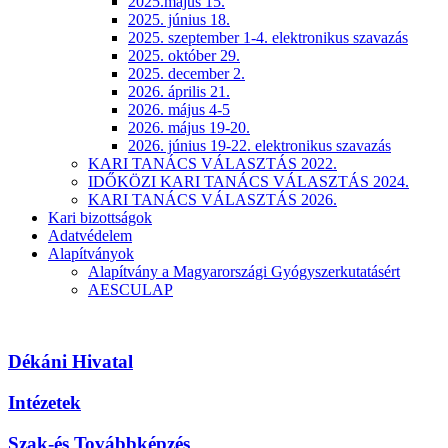
2025.május 15.
2025. június 18.
2025. szeptember 1-4. elektronikus szavazás
2025. október 29.
2025. december 2.
2026. április 21.
2026. május 4-5
2026. május 19-20.
2026. június 19-22. elektronikus szavazás
KARI TANÁCS VÁLASZTÁS 2022.
IDŐKÖZI KARI TANÁCS VÁLASZTÁS 2024.
KARI TANÁCS VÁLASZTÁS 2026.
Kari bizottságok
Adatvédelem
Alapítványok
Alapítvány a Magyarországi Gyógyszerkutatásért
AESCULAP
Dékáni Hivatal
Intézetek
Szak-és Továbbképzés