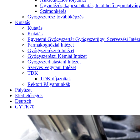
Ügyintézés, kapcsolattartás, letölthető nyomtatván
Számonkérés
Gyógyszerész továbbképzés
Kutatás
Kutatás
Kutatás
Egyetemi Gyógyszertár Gyógyszerügyi Szervezési Intéz
Farmakognóziai Intézet
Gyógyszerészeti Intézet
Gyógyszerészi Kémiai Intézet
Gyógyszerhatástani Intézet
Szerves Vegytani Intézet
TDK
TDK díjazottak
Rektori Pályamunkák
Pályázat
Elérhetőségek
Deutsch
GYTK70