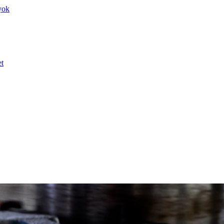
yok
et