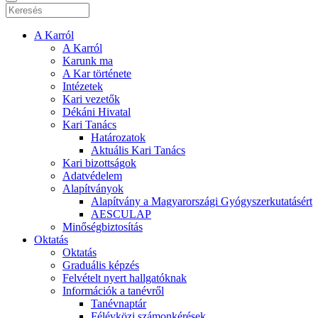
A Karról
A Karról
Karunk ma
A Kar története
Intézetek
Kari vezetők
Dékáni Hivatal
Kari Tanács
Határozatok
Aktuális Kari Tanács
Kari bizottságok
Adatvédelem
Alapítványok
Alapítvány a Magyarországi Gyógyszerkutatásért
AESCULAP
Minőségbiztosítás
Oktatás
Oktatás
Graduális képzés
Felvételt nyert hallgatóknak
Információk a tanévről
Tanévnaptár
Félévközi számonkérések