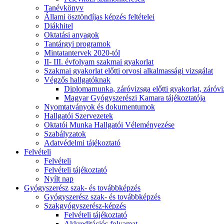
Tanévkönyv
Állami ösztöndíjas képzés feltételei
Diákhitel
Oktatási anyagok
Tantárgyi programok
Mintatantervek 2020-tól
II- III. évfolyam szakmai gyakorlat
Szakmai gyakorlat előtti orvosi alkalmassági vizsgálat
Végzős hallgatóknak
Diplomamunka, záróvizsga előtti gyakorlat, záróvi
Magyar Gyógyszerészi Kamara tájékoztatója
Nyomtatványok és dokumentumok
Hallgatói Szervezetek
Oktatói Munka Hallgatói Véleményezése
Szabályzatok
Adatvédelmi tájékoztató
Felvételi
Felvételi
Felvételi tájékoztató
Nyílt nap
Gyógyszerész szak- és továbbképzés
Gyógyszerész szak- és továbbképzés
Szakgyógyszerész-képzés
Felvételi tájékoztató
Akkreditációs folyamat