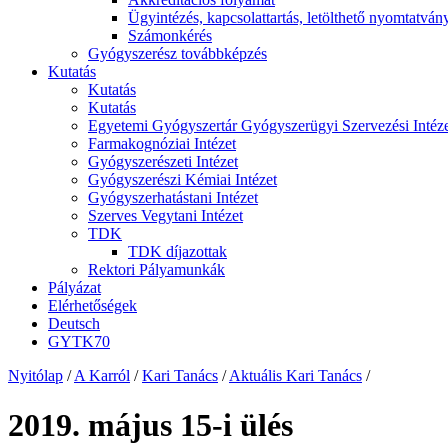
Ügyintézés, kapcsolattartás, letölthető nyomtatván
Számonkérés
Gyógyszerész továbbképzés
Kutatás
Kutatás
Kutatás
Egyetemi Gyógyszertár Gyógyszerügyi Szervezési Intéz
Farmakognóziai Intézet
Gyógyszerészeti Intézet
Gyógyszerészi Kémiai Intézet
Gyógyszerhatástani Intézet
Szerves Vegytani Intézet
TDK
TDK díjazottak
Rektori Pályamunkák
Pályázat
Elérhetőségek
Deutsch
GYTK70
Nyitólap
/
A Karról
/
Kari Tanács
/
Aktuális Kari Tanács
/
2019. május 15-i ülés