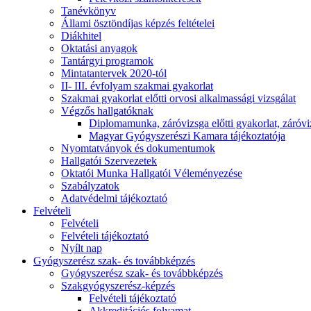
Tanévkönyv
Állami ösztöndíjas képzés feltételei
Diákhitel
Oktatási anyagok
Tantárgyi programok
Mintatantervek 2020-tól
II- III. évfolyam szakmai gyakorlat
Szakmai gyakorlat előtti orvosi alkalmassági vizsgálat
Végzős hallgatóknak
Diplomamunka, záróvizsga előtti gyakorlat, záróvi
Magyar Gyógyszerészi Kamara tájékoztatója
Nyomtatványok és dokumentumok
Hallgatói Szervezetek
Oktatói Munka Hallgatói Véleményezése
Szabályzatok
Adatvédelmi tájékoztató
Felvételi
Felvételi
Felvételi tájékoztató
Nyílt nap
Gyógyszerész szak- és továbbképzés
Gyógyszerész szak- és továbbképzés
Szakgyógyszerész-képzés
Felvételi tájékoztató
Akkreditációs folyamat