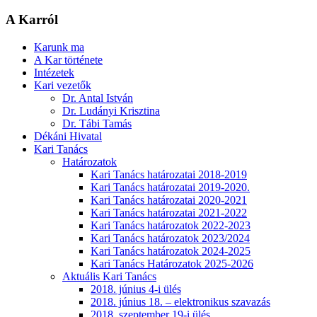
A Karról
Karunk ma
A Kar története
Intézetek
Kari vezetők
Dr. Antal István
Dr. Ludányi Krisztina
Dr. Tábi Tamás
Dékáni Hivatal
Kari Tanács
Határozatok
Kari Tanács határozatai 2018-2019
Kari Tanács határozatai 2019-2020.
Kari Tanács határozatai 2020-2021
Kari Tanács határozatai 2021-2022
Kari Tanács határozatok 2022-2023
Kari Tanács határozatok 2023/2024
Kari Tanács határozatok 2024-2025
Kari Tanács Határozatok 2025-2026
Aktuális Kari Tanács
2018. június 4-i ülés
2018. június 18. – elektronikus szavazás
2018. szeptember 19-i ülés