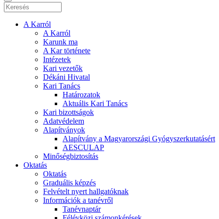
A Karról
A Karról
Karunk ma
A Kar története
Intézetek
Kari vezetők
Dékáni Hivatal
Kari Tanács
Határozatok
Aktuális Kari Tanács
Kari bizottságok
Adatvédelem
Alapítványok
Alapítvány a Magyarországi Gyógyszerkutatásért
AESCULAP
Minőségbiztosítás
Oktatás
Oktatás
Graduális képzés
Felvételt nyert hallgatóknak
Információk a tanévről
Tanévnaptár
Félévközi számonkérések